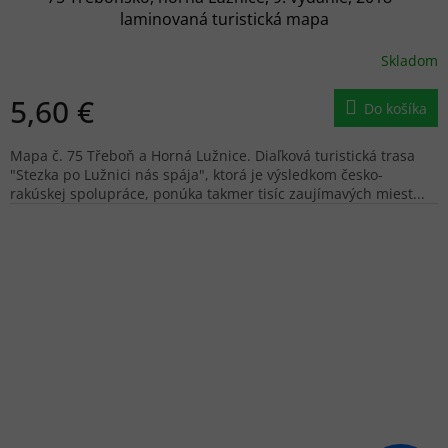
laminovaná turistická mapa
Skladom
5,60 €
Do košíka
Mapa č. 75 Třeboň a Horná Lužnice. Diaľková turistická trasa
"Stezka po Lužnici nás spája", ktorá je výsledkom česko-
rakúskej spolupráce, ponúka takmer tisíc zaujímavých miest...