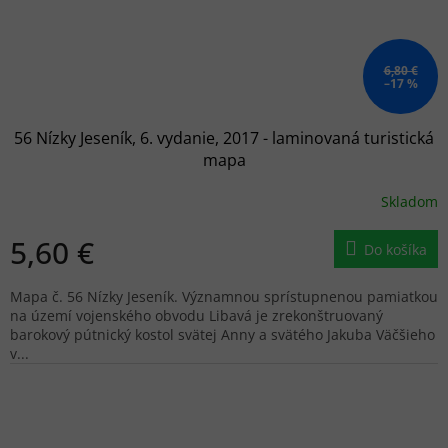
6,80 €
–17 %
56 Nízky Jeseník, 6. vydanie, 2017 - laminovaná turistická
mapa
Skladom
5,60 €
Do košíka
Mapa č. 56 Nízky Jeseník. Významnou sprístupnenou pamiatkou
na území vojenského obvodu Libavá je zrekonštruovaný
barokový pútnický kostol svätej Anny a svätého Jakuba Väčšieho
v...