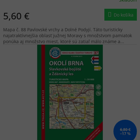
5,60 €
Do košíka
Mapa č. 88 Pavlovské vrchy a Dolné Podyjí. Táto turisticky
najatraktívnejšia oblasť južnej Moravy s množstvom pamiatok
ponúka aj množstvo miest, ktoré sú zatiaľ málo známe a...
6,80 €
–17 %