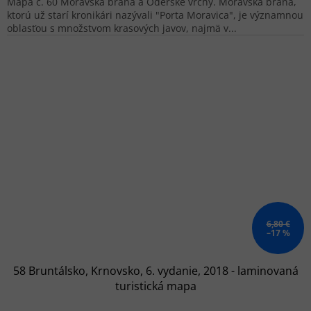
Mapa č. 60 Moravská brána a Oderské vrchy. Moravská brána,
ktorú už starí kronikári nazývali "Porta Moravica", je významnou
oblasťou s množstvom krasových javov, najmä v...
6,80 €
–17 %
58 Bruntálsko, Krnovsko, 6. vydanie, 2018 - laminovaná
turistická mapa