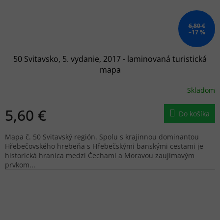
6,80 €
–17 %
50 Svitavsko, 5. vydanie, 2017 - laminovaná turistická
mapa
Skladom
5,60 €
Do košíka
Mapa č. 50 Svitavský región. Spolu s krajinnou dominantou
Hřebečovského hrebeňa s Hřebečskými banskými cestami je
historická hranica medzi Čechami a Moravou zaujímavým
prvkom...