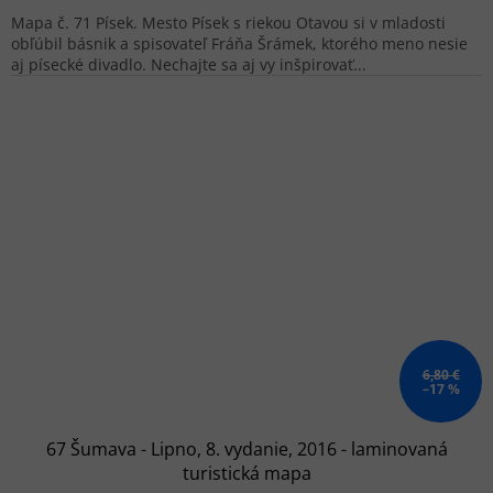
Mapa č. 71 Písek. Mesto Písek s riekou Otavou si v mladosti
obľúbil básnik a spisovateľ Fráňa Šrámek, ktorého meno nesie
aj písecké divadlo. Nechajte sa aj vy inšpirovať...
6,80 €
–17 %
67 Šumava - Lipno, 8. vydanie, 2016 - laminovaná
turistická mapa