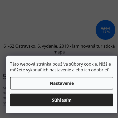
6,80 €
–17 %
61-62 Ostravsko, 6. vydanie, 2019 - laminovaná turistická
mapa
Skladom
Táto webová stránka používa súbory cookie. Nižšie
môžete vykonať ich nastavenie alebo ich odobrieť.
5,60 €
Do košíka
Nastavenie
Mapa č. 61-62 Ostravsko. V minulosti úplne zanedbaná
turistická oblasť Ostravy dnes ponúka zaujímavé využitie
množstva unikátnych priemyselných a technických pamiatok
Súhlasím
typických...