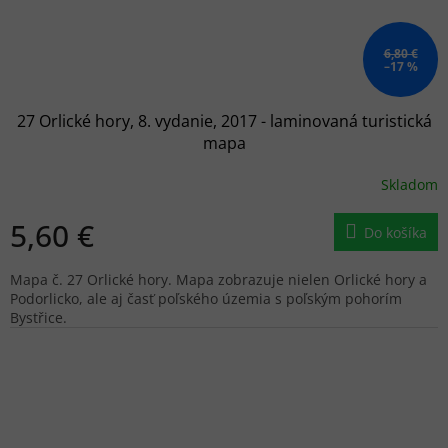
6,80 €
–17 %
27 Orlické hory, 8. vydanie, 2017 - laminovaná turistická
mapa
Skladom
5,60 €
Do košíka
Mapa č. 27 Orlické hory. Mapa zobrazuje nielen Orlické hory a
Podorlicko, ale aj časť poľského územia s poľským pohorím
Bystřice.