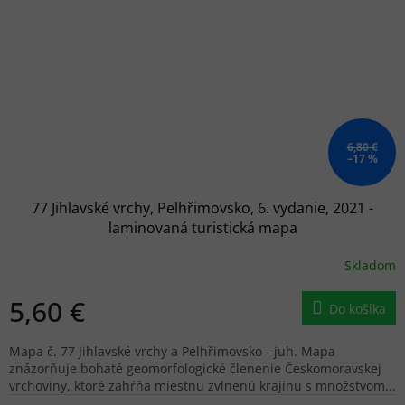
6,80 €
–17 %
77 Jihlavské vrchy, Pelhřimovsko, 6. vydanie, 2021 -
laminovaná turistická mapa
Skladom
5,60 €
Do košíka
Mapa č. 77 Jihlavské vrchy a Pelhřimovsko - juh. Mapa
znázorňuje bohaté geomorfologické členenie Českomoravskej
vrchoviny, ktoré zahŕňa miestnu zvlnenú krajinu s množstvom...