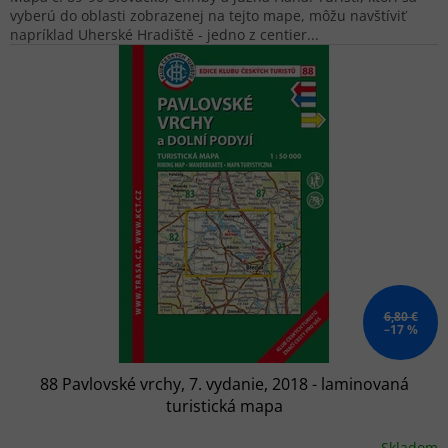
vyberú do oblasti zobrazenej na tejto mape, môžu navštíviť
napríklad Uherské Hradiště - jedno z centier...
6,80 €
–17 %
88 Pavlovské vrchy, 7. vydanie, 2018 - laminovaná
turistická mapa
Skladom