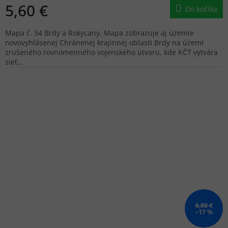
5,60 €
Do košíka
Mapa č. 34 Brdy a Rokycany. Mapa zobrazuje aj územie
novovyhlásenej Chránenej krajinnej oblasti Brdy na území
zrušeného rovnomenného vojenského útvaru, kde KČT vytvára
sieť...
6,80 €
–17 %