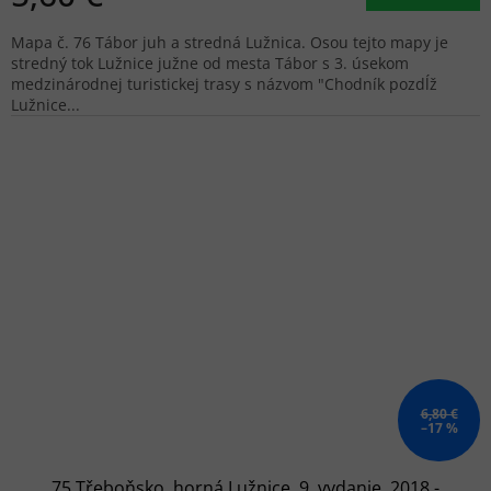
Mapa č. 76 Tábor juh a stredná Lužnica. Osou tejto mapy je
stredný tok Lužnice južne od mesta Tábor s 3. úsekom
medzinárodnej turistickej trasy s názvom "Chodník pozdĺž
Lužnice...
6,80 €
–17 %
75 Třeboňsko, horná Lužnice, 9. vydanie, 2018 -