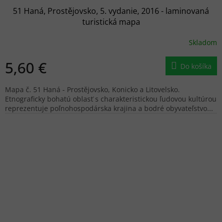
51 Haná, Prostějovsko, 5. vydanie, 2016 - laminovaná
turistická mapa
Skladom
5,60 €
Do košíka
Mapa č. 51 Haná - Prostějovsko, Konicko a Litovelsko.
Etnograficky bohatú oblasť s charakteristickou ľudovou kultúrou
reprezentuje poľnohospodárska krajina a bodré obyvateľstvo...