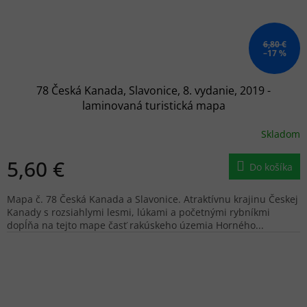
6,80 €
–17 %
78 Česká Kanada, Slavonice, 8. vydanie, 2019 -
laminovaná turistická mapa
Skladom
5,60 €
Do košíka
Mapa č. 78 Česká Kanada a Slavonice. Atraktívnu krajinu Českej
Kanady s rozsiahlymi lesmi, lúkami a početnými rybníkmi
dopĺňa na tejto mape časť rakúskeho územia Horného...