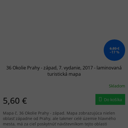
6,80 €
–17 %
36 Okolie Prahy - západ, 7. vydanie, 2017 - laminovaná
turistická mapa
Skladom
5,60 €
Do košíka
Mapa č. 36 Okolie Prahy - západ. Mapa zobrazujúca nielen
oblasť západne od Prahy, ale takmer celé územie hlavného
mesta, má za cieľ poskytnúť návštevníkom tejto oblasti