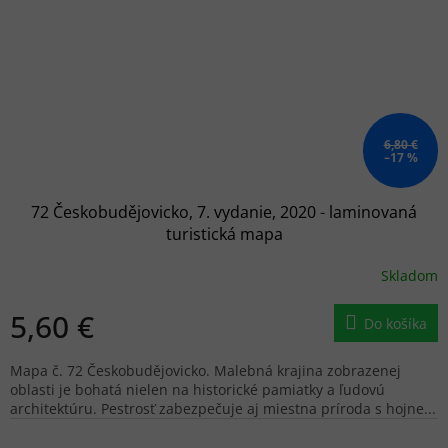
6,80 €
–17 %
72 Českobudějovicko, 7. vydanie, 2020 - laminovaná
turistická mapa
Skladom
5,60 €
Do košíka
Mapa č. 72 Českobudějovicko. Malebná krajina zobrazenej
oblasti je bohatá nielen na historické pamiatky a ľudovú
architektúru. Pestrosť zabezpečuje aj miestna príroda s hojne...