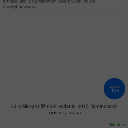
prináša, ako je v poslednom čase zvykom, ďalšie
novovybudované...
6,80 €
–17 %
53 Králický Sněžník, 6. vydanie, 2017 - laminovaná
turistická mapa
Skladom