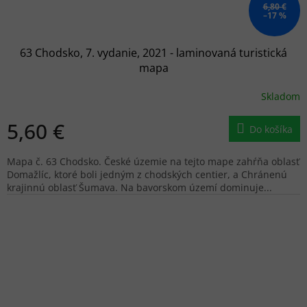
6,80 €
–17 %
63 Chodsko, 7. vydanie, 2021 - laminovaná turistická
mapa
Skladom
5,60 €
Do košíka
Mapa č. 63 Chodsko. České územie na tejto mape zahŕňa oblasť
Domažlíc, ktoré boli jedným z chodských centier, a Chránenú
krajinnú oblasť Šumava. Na bavorskom území dominuje...