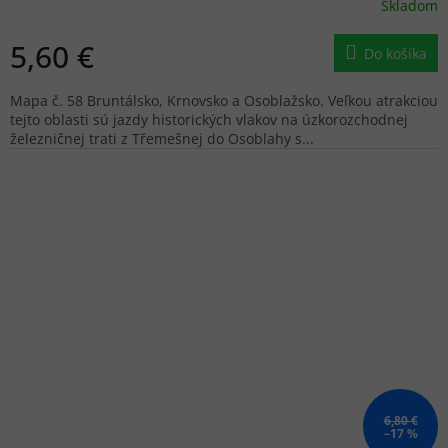
Skladom
5,60 €
Do košíka
Mapa č. 58 Bruntálsko, Krnovsko a Osoblažsko. Veľkou atrakciou
tejto oblasti sú jazdy historických vlakov na úzkorozchodnej
železničnej trati z Třemešnej do Osoblahy s...
6,80 €
–17 %