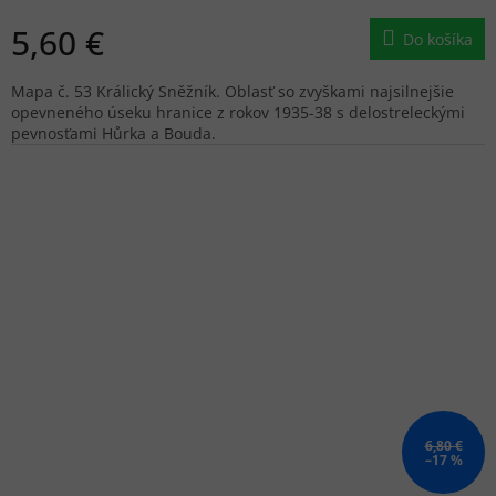
5,60 €
Do košíka
Mapa č. 53 Králický Sněžník. Oblasť so zvyškami najsilnejšie
opevneného úseku hranice z rokov 1935-38 s delostreleckými
pevnosťami Hůrka a Bouda.
6,80 €
–17 %