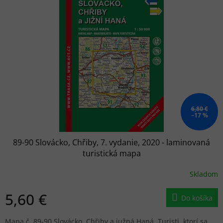
p
e
i
p
s
r
p
o
r
d
o
u
d
k
u
t
k
o
t
v
o
6,80 €
–17 %
v
89-90 Slovácko, Chřiby, 7. vydanie, 2020 - laminovaná
turistická mapa
Skladom
5,60 €
Do košíka
Mapa č. 89-90 Slovácko, Chřiby a južná Haná. Turisti, ktorí sa