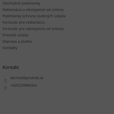
Obchodné podmienky
i
e
Reklamácia a odstúpenie od zmluvy
Podmienky ochrany osobných údajov
Formulár pre reklamáciu
Formulár pre odstúpenie od zmluvy
Pravidlá súťaže
Doprava a platba
Kontakty
Kontakt
obchod
@
protrek.sk
+420226886364