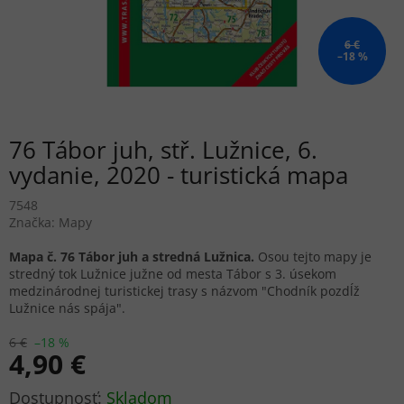
6 €
–18 %
76 Tábor juh, stř. Lužnice, 6.
vydanie, 2020 - turistická mapa
7548
Značka:
Mapy
Mapa č. 76 Tábor juh a stredná Lužnica.
Osou tejto mapy je
stredný tok Lužnice južne od mesta Tábor s 3. úsekom
medzinárodnej turistickej trasy s názvom "Chodník pozdĺž
Lužnice nás spája".
6 €
–18 %
4,90 €
Jednotková
Skladom