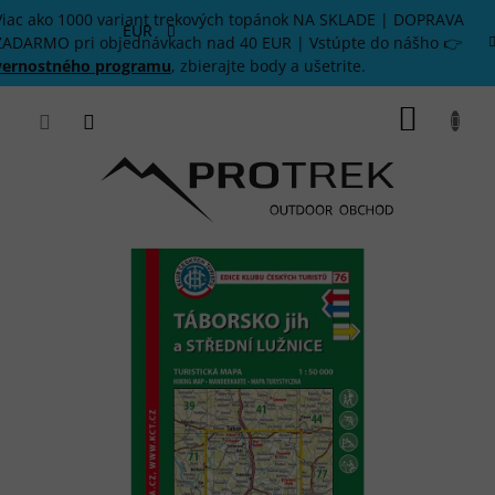
Prejsť
Viac ako 1000 variant trekových topánok NA SKLADE | DOPRAVA
na
EUR
ZADARMO pri objednávkach nad 40 EUR | Vstúpte do nášho 👉
obsah
vernostného programu
, zbierajte body a ušetrite.
NÁKU
KOŠÍK