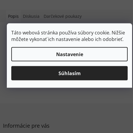
Popis
Diskusia
Darčekové poukazy
Táto webová stránka používa súbory cookie. Nižšie
Podrobný popis
môžete vykonať ich nastavenie alebo ich odobrieť.
Popis produktu nie je dostupný
Nastavenie
Dodatočné parametre
Kategória
:
MAPY, KNIHY
Súhlasím
EAN
:
9788073245573
#sizes_table#
:
hidden
Z
á
p
ä
Informácie pre vás
t