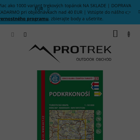
Prejsť
Viac ako 1000 variant trekových topánok NA SKLADE | DOPRAVA
na
EUR
ZADARMO pri objednávkach nad 40 EUR | Vstúpte do nášho 👉
obsah
vernostného programu
, zbierajte body a ušetrite.
NÁKU
KOŠÍK