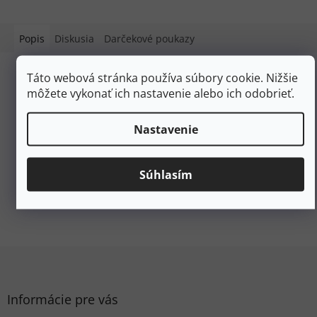
Popis
Diskusia
Darčekové poukazy
Táto webová stránka používa súbory cookie. Nižšie
Podrobný popis
môžete vykonať ich nastavenie alebo ich odobrieť.
Popis produktu nie je dostupný
Nastavenie
Dodatočné parametre
Kategória
:
MAPY, KNIHY
Súhlasím
EAN
:
9788073245351
#sizes_table#
:
hidden
Z
á
p
ä
Informácie pre vás
t