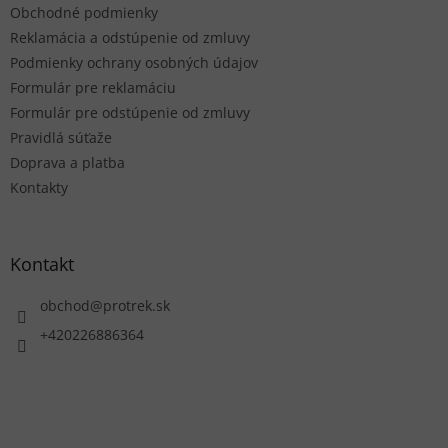
Obchodné podmienky
i
e
Reklamácia a odstúpenie od zmluvy
Podmienky ochrany osobných údajov
Formulár pre reklamáciu
Formulár pre odstúpenie od zmluvy
Pravidlá súťaže
Doprava a platba
Kontakty
Kontakt
obchod
@
protrek.sk
+420226886364