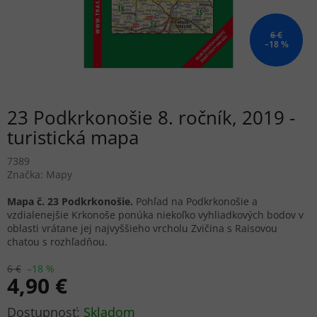
6 €
–18 %
23 Podkrkonošie 8. ročník, 2019 -
turistická mapa
7389
Značka:
Mapy
Mapa č. 23 Podkrkonošie.
Pohľad na Podkrkonošie a
vzdialenejšie Krkonoše ponúka niekoľko vyhliadkových bodov v
oblasti vrátane jej najvyššieho vrcholu Zvičina s Raisovou
chatou s rozhľadňou.
6 €
–18 %
4,90 €
Jednotková
Skladom