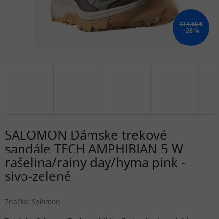
111,60 €
–28 %
SALOMON Dámske trekové
sandále TECH AMPHIBIAN 5 W
rašelina/rainy day/hyma pink -
sivo-zelené
Značka:
Salomon