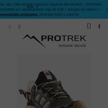
Prejsť
Viac ako 1000 variant trekových topánok NA SKLADE | DOPRAVA
na
EUR
ZADARMO pri objednávkach nad 40 EUR | Vstúpte do nášho 👉
obsah
vernostného programu
, zbierajte body a ušetrite.
NÁKU
KOŠÍK