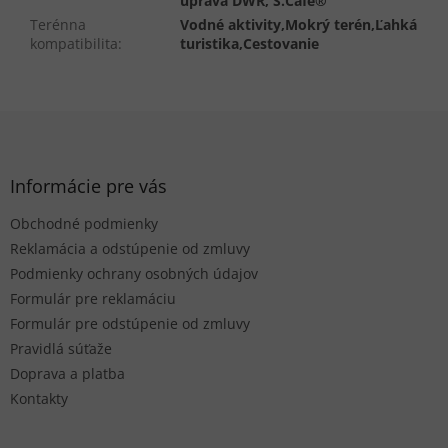
úprava DWR, S.Café®
Terénna
Vodné aktivity,Mokrý terén,Ľahká
kompatibilita
:
turistika,Cestovanie
Z
á
p
ä
Informácie pre vás
t
Obchodné podmienky
i
e
Reklamácia a odstúpenie od zmluvy
Podmienky ochrany osobných údajov
Formulár pre reklamáciu
Formulár pre odstúpenie od zmluvy
Pravidlá súťaže
Doprava a platba
Kontakty