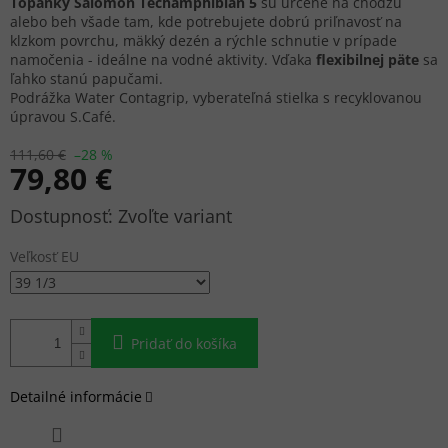
Topánky Salomon Techamphibian 5
sú určené na chôdzu
alebo beh všade tam, kde potrebujete dobrú priľnavosť na
klzkom povrchu, mäkký dezén a rýchle schnutie v prípade
namočenia - ideálne na vodné aktivity. Vďaka
flexibilnej päte
sa
ľahko stanú papučami.
Podrážka Water Contagrip, vyberateľná stielka s recyklovanou
úpravou S.Café.
111,60 €
–28 %
79,80 €
Jednotková
Zvoľte variant
cena:
Veľkosť EU
Pridať do košíka
Detailné informácie