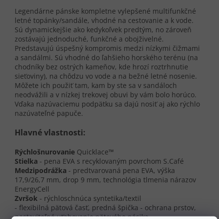
Legendárne pánske kompletne vylepšené multifunkčné
letné topánky/sandále, vhodné na cestovanie a k vode.
Sú dynamickejšie ako kedykoľvek predtým, no zároveň
zostávajú jednoduché, funkčné a obojživelné.
Predstavujú úspešný kompromis medzi nízkymi čižmami
a sandálmi. Sú vhodné do ľahšieho horského terénu (na
chodníky bez ostrých kameňov, kde hrozí roztrhnutie
sieťoviny), na chôdzu vo vode a na bežné letné nosenie.
Môžete ich použiť tam, kam by ste sa v sandáloch
neodvážili a v nízkej trekovej obuvi by vám bolo horúco.
Vďaka nazúvaciemu podpätku sa dajú nosiť aj ako rýchlo
nazúvateľné papuče.
Hlavné vlastnosti:
Rýchlošnurovanie
Quicklace™
Stielka
- pena EVA s recyklovaným povrchom S.Café
Medzipodrážka
- predtvarovaná pena EVA, výška
17,9/26,7 mm, drop 9 mm, technológia tlmenia nárazov
EnergyCell
Zvršok
- rýchloschnúca syntetika/textil
- flexibilná pätová časť, predná špička - ochrana prstov,
nastaviteľné uťahovanie pätového pásika