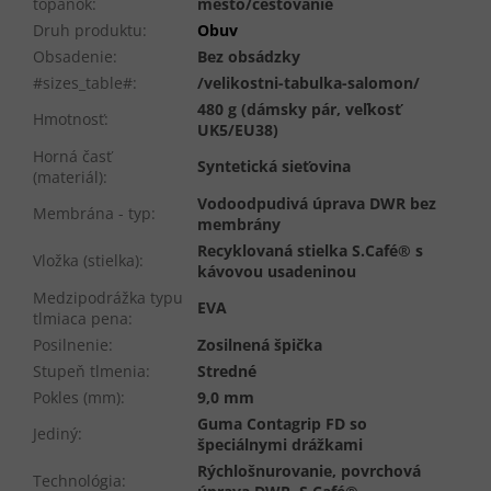
topánok
:
mesto/cestovanie
Druh produktu
:
Obuv
Obsadenie
:
Bez obsádzky
#sizes_table#
:
/velikostni-tabulka-salomon/
480 g (dámsky pár, veľkosť
Hmotnosť
:
UK5/EU38)
Horná časť
Syntetická sieťovina
(materiál)
:
Vodoodpudivá úprava DWR bez
Membrána - typ
:
membrány
Recyklovaná stielka S.Café® s
Vložka (stielka)
:
kávovou usadeninou
Medzipodrážka typu
EVA
tlmiaca pena
:
Posilnenie
:
Zosilnená špička
Stupeň tlmenia
:
Stredné
Pokles (mm)
:
9,0 mm
Guma Contagrip FD so
Jediný
:
špeciálnymi drážkami
Rýchlošnurovanie, povrchová
Technológia
: