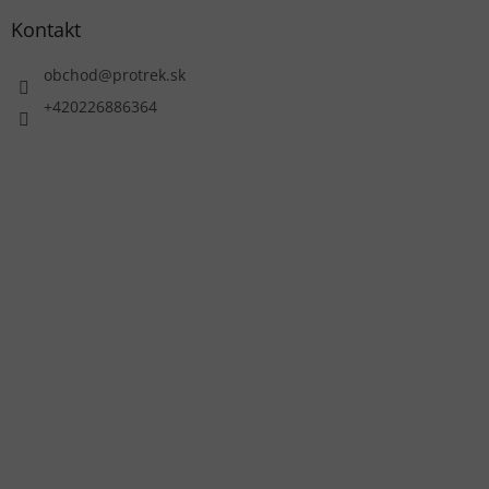
Kontakt
obchod
@
protrek.sk
+420226886364