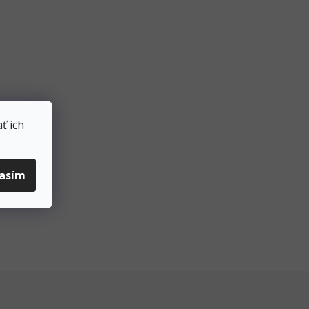
ť ich
lasím