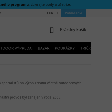
tného programu
, zbierajte body a ušetrite.
CIU
FORMULÁR PRE ODSTÚPENIE OD ZMLUVY
EUR
Prihlásenie
PRAVIDLÁ SÚŤAŽ
NÁKUPNÝ
Prázdny košík
KOŠÍK
TDOOR VÝPREDAJ
BAZÁR
POUKÁŽKY
TRIČKÁ S POTLA
h specialistů na výrobu titanu včetně outdoorových
Vlastní provoz byl zahájen v roce 2003.