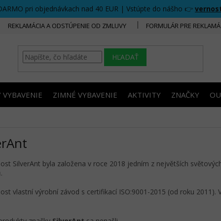
DARMO pri objednávkach nad 40 EUR | Vstúpte do nášho 👉
vernos
REKLAMÁCIA A ODSTÚPENIE OD ZMLUVY
FORMULÁR PRE REKLAMÁ
HĽADAŤ
/ VYBAVENIE
ZIMNÉ VYBAVENIE
AKTIVITY
ZNAČKY
OU
erAnt
ost SilverAnt byla založena v roce 2018 jedním z největších světovýc
ů.
ost vlastní výrobní závod s certifikací ISO:9001-2015 (od roku 2011). 
produkty značky
SilverAnt
sa nenašli...