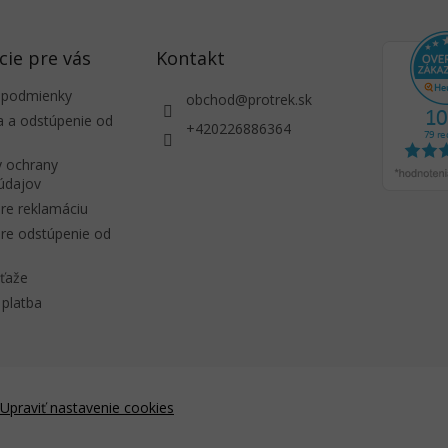
cie pre vás
Kontakt
 podmienky
obchod
@
protrek.sk
a a odstúpenie od
+420226886364
 ochrany
údajov
re reklamáciu
re odstúpenie od
úťaže
platba
Upraviť nastavenie cookies