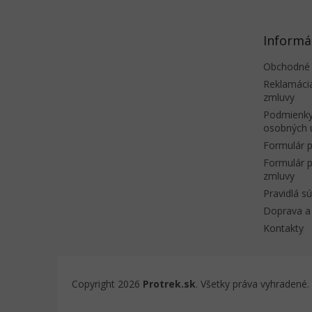
ä
t
Informá
i
e
Obchodné
Reklamáci
zmluvy
Podmienky
osobných 
Formulár p
Formulár p
zmluvy
Pravidlá s
Doprava a 
Kontakty
Copyright 2026
Protrek.sk
. Všetky práva vyhradené.