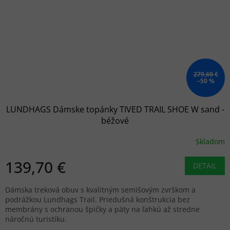
279,60 €
–50 %
LUNDHAGS Dámske topánky TIVED TRAIL SHOE W sand -
béžové
Skladom
139,70 €
DETAIL
Dámska treková obuv s kvalitným semišovým zvrškom a
podrážkou Lundhags Trail. Priedušná konštrukcia bez
membrány s ochranou špičky a päty na ľahkú až stredne
náročnú turistiku.