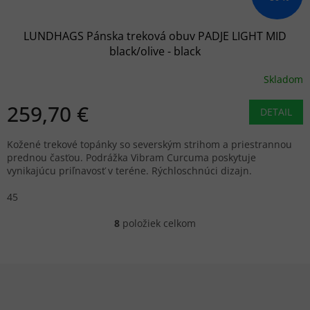
LUNDHAGS Pánska treková obuv PADJE LIGHT MID
black/olive - black
Skladom
259,70 €
DETAIL
Kožené trekové topánky so severským strihom a priestrannou
prednou časťou. Podrážka Vibram Curcuma poskytuje
vynikajúcu priľnavosť v teréne. Rýchloschnúci dizajn.
45
8
položiek celkom
O
v
l
á
Z
d
á
a
p
c