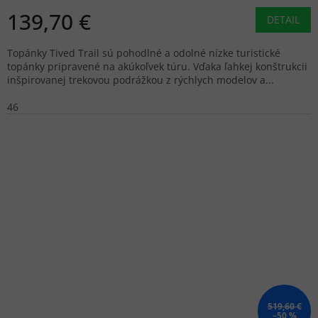
139,70 €
DETAIL
Topánky Tived Trail sú pohodlné a odolné nízke turistické
topánky pripravené na akúkoľvek túru. Vďaka ľahkej konštrukcii
inšpirovanej trekovou podrážkou z rýchlych modelov a...
46
519,60 €
–50 %