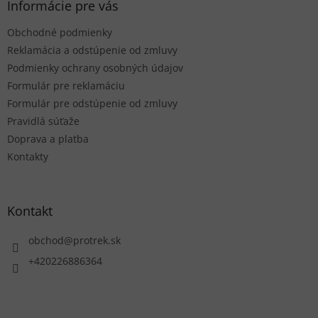
ä
Informácie pre vás
i
t
e
Obchodné podmienky
i
p
r
e
Reklamácia a odstúpenie od zmluvy
v
Podmienky ochrany osobných údajov
k
Formulár pre reklamáciu
y
Formulár pre odstúpenie od zmluvy
v
ý
Pravidlá súťaže
p
Doprava a platba
i
Kontakty
s
u
Kontakt
obchod
@
protrek.sk
+420226886364