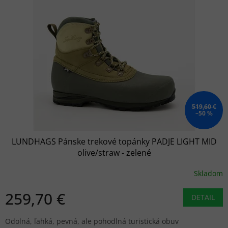
519,60 €
–50 %
LUNDHAGS Pánske trekové topánky PADJE LIGHT MID
olive/straw - zelené
Skladom
259,70 €
DETAIL
Odolná, ľahká, pevná, ale pohodlná turistická obuv