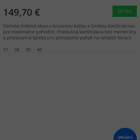
149,70 €
DETAIL
Dámska treková obuv s brúsenou kožou a širokou konštrukciou
pre maximálne pohodlie. Priedušná konštrukcia bez membrány
a priestranná špička pre prirodzený pohyb na ľahkých túrach.
37
38
39
40
299,60 €