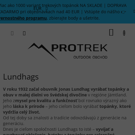
Prejsť
Viac ako 1000 variant trekových topánok NA SKLADE | DOPRAVA
na
EUR
ZADARMO pri objednávkach nad 40 EUR | Vstúpte do nášho 👉
obsah
vernostného programu
, zbierajte body a ušetrite.
NÁKU
KOŠÍK
Lundhags
V roku 1932 začal obuvník Jonas Lundhag vyrábať topánky a
obuv v malej dielni vo švédskej divočine
v regióne Jämtland.
Jeho z
mysel pre kvalitu a funkčnosť
bol rovnako výrazný ako
jeho
láska k prírode
– jeho cieľom bolo vyrábať
topánky, ktoré
vydržia celý život.
Od tej doby sa znalosti a tradície odovzdávajú z generácie na
generáciu.
Dnes je cieľom spoločnosti Lundhags to isté –
vyvíjať a
navrhovať oblečenie, batohy a topánky pre celoročné