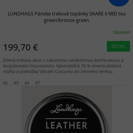
v
LUNDHAGS Pánske trekové topánky SKARE II MID tea
green/bronze green
Skladom
199,70 €
DETAIL
Zimná treková obuv s robustnou celokoženou konštrukciou a
dvojzónovým šnurovaním. Vyberateľná 70 % vlnená plstená
vložka a podrážka Vibram Curcuma do zimného terénu.
42
43
44
47