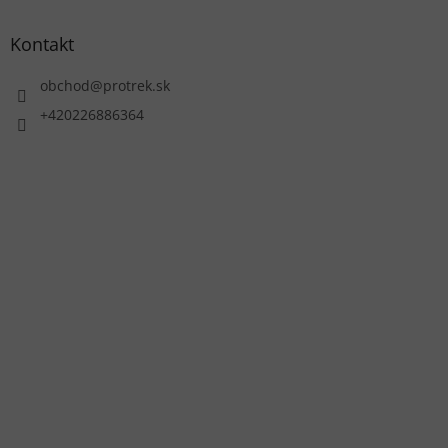
Kontakt
obchod
@
protrek.sk
+420226886364