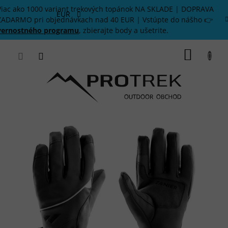
Prejsť
Viac ako 1000 variant trekových topánok NA SKLADE | DOPRAVA
na
EUR
ZADARMO pri objednávkach nad 40 EUR | Vstúpte do nášho 👉
obsah
vernostného programu
, zbierajte body a ušetrite.
NÁKU
KOŠÍK