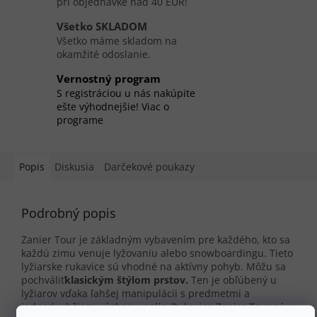
pri objednávke nad 40 EUR!
Všetko SKLADOM
Všetko máme skladom na
okamžité odoslanie.
Vernostný program
S registráciou u nás nakúpite
ešte výhodnejšie! Viac o
programe
Popis
Diskusia
Darčekové poukazy
Podrobný popis
Zanier Tour je základným vybavením pre každého, kto sa
každú zimu venuje lyžovaniu alebo snowboardingu. Tieto
lyžiarske rukavice sú vhodné na aktívny pohyb.
Môžu sa
pochváliť
klasickým štýlom prstov.
Ten je obľúbený u
lyžiarov vďaka ľahšej manipulácii s predmetmi a
jednoduchšiemu úchopu palíc. Rukavice Zanier Tour sú