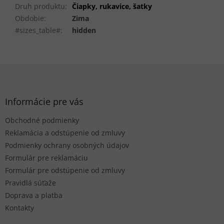
Druh produktu
:
Čiapky, rukavice, šatky
Obdobie
:
Zima
#sizes_table#
:
hidden
Z
á
p
ä
Informácie pre vás
t
Obchodné podmienky
i
e
Reklamácia a odstúpenie od zmluvy
Podmienky ochrany osobných údajov
Formulár pre reklamáciu
Formulár pre odstúpenie od zmluvy
Pravidlá súťaže
Doprava a platba
Kontakty