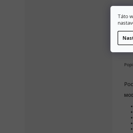
Táto w
nastav
Nas
Popi
Pod
MOD