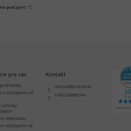
o prať pri
40 °C
cie pre vás
Kontakt
 podmienky
obchod
@
protrek.sk
a a odstúpenie od
+420226886364
 ochrany
údajov
re reklamáciu
re odstúpenie od