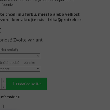
 fotenie.
te chceli inú farbu, miesto alebo veľkosť
vzoru, kontaktujte nás - trika@protrek.cz.
€
ová
Zvoľte variant
ičká potlač)
tričká potlač) - pánske
Pridať do košíka
 informácie