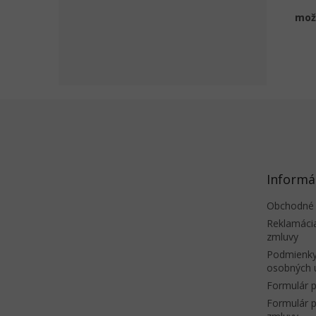
možn
Z
á
p
ä
t
Informá
i
e
Obchodné
Reklamáci
zmluvy
Podmienky
osobných 
Formulár p
Formulár p