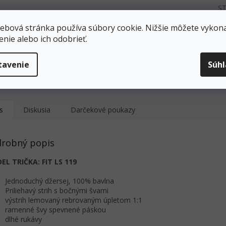
ST
ebová stránka používa súbory cookie. Nižšie môžete vykona
enie alebo ich odobrieť.
Doprava zadarmo
Všetko SKLADOM
Zásielky odosielame
Všetko máme skladom
tavenie
Súh
ZADARMO pri objednávke nad
okamžité odoslanie.
40 EUR!
s
Diskusia
Darčekové poukazy
robný popis
EL TRIČKA: FIT LS 119
Jednoduchý džersej, 100% bavlna
Priliehavý strih s bočnými švami
výstrih lemovaný rebrovaným úpletom 1:1
ramenné švy spevnené páskou
dlhé rukávy