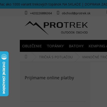
Prejsť
Viac ako 1000 variant trekových topánok NA SKLADE | DOPRAVA ZA
na
obsah
+420226886364
obchod@protrek.sk
OBLEČENIE
TOPÁNKY
BATOHY
KEMPING 
Domov
TRIČKÁ S POTLAČOU
VIANOČNÉ TRIČK
B
o
č
Prijímame online platby
n
ý
p
a
n
e