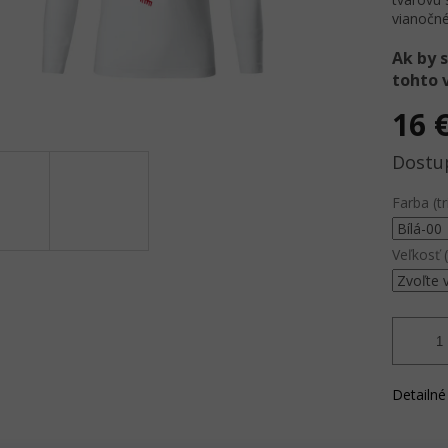
vianočné
Ak by s
tohto 
16 
Jednotk
cena:
Farba (tr
Veľkosť (
Detailné