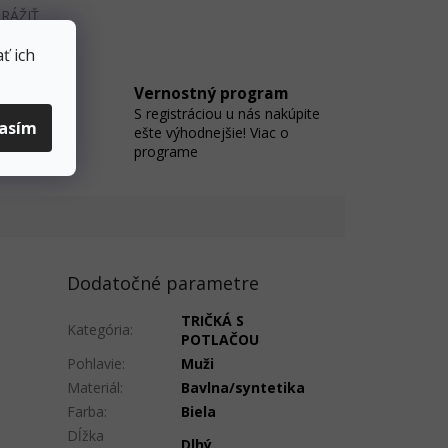
RÁŽIŤ
ť ich
Vernostný program
S registráciou u nás nakúpite
 na
lasím
ešte výhodnejšie! Viac o
programe
Dodatočné parametre
TRIČKÁ S
Kategória
:
POTLAČOU
Pohlavie
:
Muži
Materiál
:
Bavlna/syntetika
Farba
:
Biela
Dĺžka
Dlhý