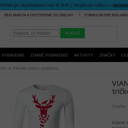
DARMO pri objednávkach nad 40 EUR | Vstúpte do nášho 👉
vernos
REKLAMÁCIA A ODSTÚPENIE OD ZMLUVY
FORMULÁR PRE REKLAMÁ
HĽADAŤ
/ VYBAVENIE
ZIMNÉ VYBAVENIE
AKTIVITY
ZNAČKY
OU
O VI. Pánske tričko s potlačou
VIAN
trič
Značka:
Krásne m
tvarovú 