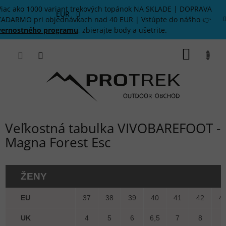
Prejsť
Viac ako 1000 variant trekových topánok NA SKLADE | DOPRAVA
na
EUR
ZADARMO pri objednávkach nad 40 EUR | Vstúpte do nášho 👉
obsah
vernostného programu
, zbierajte body a ušetrite.
NÁKU
KOŠÍK
Veľkostná tabulka VIVOBAREFOOT -
Magna Forest Esc
ŽENY
EU
37
38
39
40
41
42
4
UK
4
5
6
6,5
7
8
9