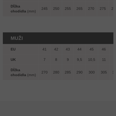
Dĺžka
245
250
255
265
270
275
28
chodidla
(mm)
MUŽI
EU
41
42
43
44
45
46
4
UK
7
8
9
9,5
10,5
11
1
Dĺžka
270
280
285
290
300
305
3
chodidla
(mm)
Z
á
p