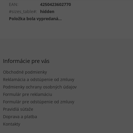
EAN
:
4250423602770
#sizes_table#
:
hidden
Položka bola vypredaná…
Z
á
p
ä
Informácie pre vás
t
Obchodné podmienky
i
e
Reklamácia a odstúpenie od zmluvy
Podmienky ochrany osobných údajov
Formulár pre reklamáciu
Formulár pre odstúpenie od zmluvy
Pravidlá súťaže
Doprava a platba
Kontakty