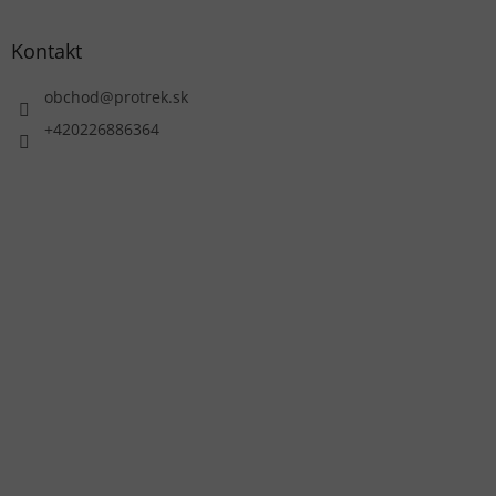
Kontakt
obchod
@
protrek.sk
+420226886364