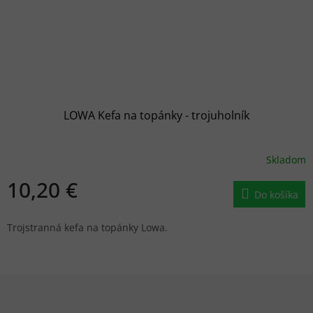
LOWA Kefa na topánky - trojuholník
Skladom
10,20 €
Do košíka
Trojstranná kefa na topánky Lowa.
Z
á
p