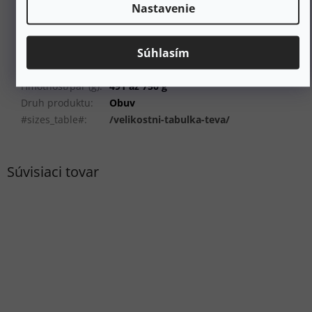
EAN
:
Zvoľte variant
Nastavenie
Pohlavie
:
Muži
Výška topánky
:
Nízka
Súhlasím
Šírka topánok
:
Široké
Farba
:
Šedá
Hmotnosť/pár (g)
:
491 až 750 g
Druh produktu
:
Obuv
#sizes_table#
:
/velikostni-tabulka-teva/
Súvisiaci tovar