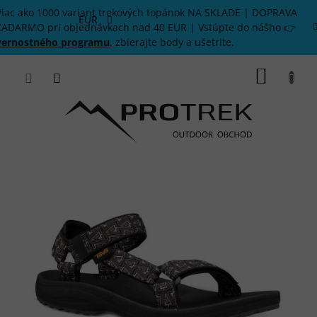
Prejsť
Viac ako 1000 variant trekových topánok NA SKLADE | DOPRAVA
na
EUR
ZADARMO pri objednávkach nad 40 EUR | Vstúpte do nášho 👉
obsah
vernostného programu
, zbierajte body a ušetrite.
NÁKU
KOŠÍK