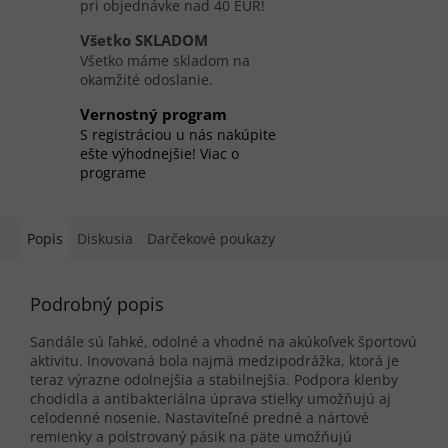
pri objednávke nad 40 EUR!
Všetko SKLADOM
Všetko máme skladom na
okamžité odoslanie.
Vernostný program
S registráciou u nás nakúpite
ešte výhodnejšie! Viac o
programe
Popis
Diskusia
Darčekové poukazy
Podrobný popis
Sandále sú ľahké, odolné a vhodné na akúkoľvek športovú
aktivitu. Inovovaná bola najmä medzipodrážka, ktorá je
teraz výrazne odolnejšia a stabilnejšia. Podpora klenby
chodidla a antibakteriálna úprava stielky umožňujú aj
celodenné nosenie. Nastaviteľné predné a nártové
remienky a polstrovaný pásik na päte umožňujú