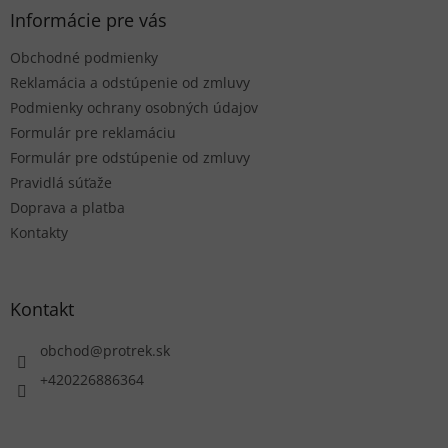
ä
Informácie pre vás
t
Obchodné podmienky
i
e
Reklamácia a odstúpenie od zmluvy
Podmienky ochrany osobných údajov
Formulár pre reklamáciu
Formulár pre odstúpenie od zmluvy
Pravidlá súťaže
Doprava a platba
Kontakty
Kontakt
obchod
@
protrek.sk
+420226886364