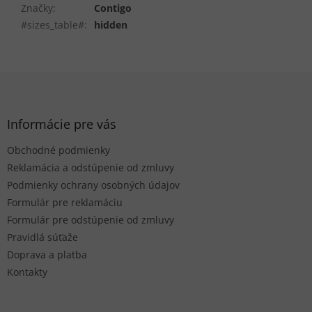
Značky
:
Contigo
#sizes_table#
:
hidden
Z
á
p
ä
Informácie pre vás
t
Obchodné podmienky
i
e
Reklamácia a odstúpenie od zmluvy
Podmienky ochrany osobných údajov
Formulár pre reklamáciu
Formulár pre odstúpenie od zmluvy
Pravidlá súťaže
Doprava a platba
Kontakty