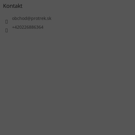
Kontakt
obchod
@
protrek.sk
+420226886364