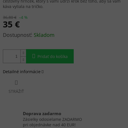
cestovný hrnček, ktorý s vami udrží krok bez toho, aby sa vám
káva vyliala na tričko.
36,80 €
–4 %
35 €
Jednotková
Skladom
cena:
Pridať do košíka
Detailné informácie
STRÁŽIŤ
Doprava zadarmo
Zásielky odosielame ZADARMO
pri objednávke nad 40 EUR!