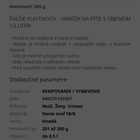
Hmotnosť: 285 g
ĎALŠIE VLASTNOSTI: - HRNČEK NA PITIE S OBJEMOM
1,5 LITRA:
- Vhodné na studené a horúce nápoje.
- Viečka je možné umývať v umývačke riadu v hornom
stojane.
- Telo je možné umývať len ručne.
- Vždy skladujte s odňatým vekom.
- Pred použitím umyte všetky časti mydlovou vodou.
Dodatočné parametre
Kategória
:
KEMPOVANIE / VYBAVENIE
EAN
:
840276159367
Pohlavie
:
Muži
,
Ženy
,
Unisex
Materiál
:
Nerez oceľ 18/8
Farba
:
Hnedá
Hmotnosť (g)
:
201 až 300 g
Objem l
:
do 0,5 l