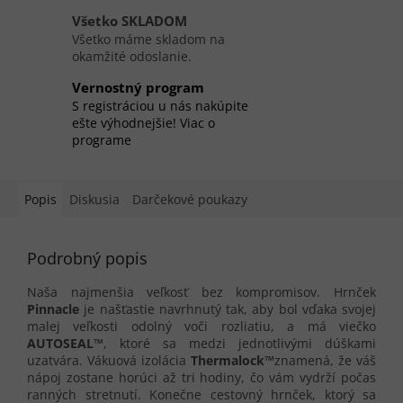
Všetko SKLADOM
Všetko máme skladom na
okamžité odoslanie.
Vernostný program
S registráciou u nás nakúpite
ešte výhodnejšie! Viac o
programe
Popis
Diskusia
Darčekové poukazy
Podrobný popis
Naša najmenšia veľkosť bez kompromisov. Hrnček
Pinnacle
je našťastie navrhnutý tak, aby bol vďaka svojej
malej veľkosti odolný voči rozliatiu, a má viečko
AUTOSEAL™
, ktoré sa medzi jednotlivými dúškami
uzatvára. Vákuová izolácia
Thermalock™
znamená, že váš
nápoj zostane horúci až tri hodiny, čo vám vydrží počas
ranných stretnutí. Konečne cestovný hrnček, ktorý sa