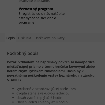
okamžité odoslanie.
Vernostný program
S registráciou u nás nakúpite
ešte výhodnejšie! Viac o
programe
Popis
Diskusia
Darčekové poukazy
Podrobný popis
Pozor! Vzhľadom na nepriľnavý povrch sa neodporúča
miešať nápoj priamo v termohrnčeku kovovými alebo
keramickými lyžičkami/miešadlami. Došlo by k
nevratnému poškodeniu vrstvy bez nároku na záruku
STANLEY.
Vyrobené z nehrdzavejúcej ocele 18/8
dvojitá stena s vákuovou izoláciou
obsah vydrží teplý až 6 hodín
Obsah vydrží chladný až 8 hodín