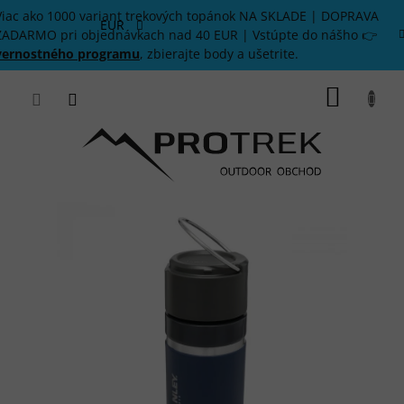
Prejsť
Viac ako 1000 variant trekových topánok NA SKLADE | DOPRAVA
na
EUR
ZADARMO pri objednávkach nad 40 EUR | Vstúpte do nášho 👉
obsah
vernostného programu
, zbierajte body a ušetrite.
NÁKU
KOŠÍK