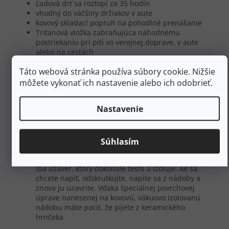
Ľadová drť sa roztopí za 35 hodín
vhodný do väčšiny držiakov v aute
kovový skladací popruh na pohodlné prenášanie
Tritanová vložka zabraňujúca náhodnému
postriekaniu pri pití vo verejnej doprave, v aute
alebo na cestách
pitie bez kovovej a plastovej "príchute" -
Táto webová stránka používa súbory cookie. Nižšie
Ceramivac™ tomu zabraňuje
povrch odolný voči zápachu
môžete vykonať ich nastavenie alebo ich odobrieť.
Silikónové dno proti kĺzaniu po povrchu
100 % odolnosť proti vytečeniu v akejkoľvek polohe
Nastavenie
Vhodné do umývačky riadu
priemer 76 mm
výška 201 mm
Bez BPA
Súhlasím
Záruka STANLEY 25 rokov
Tento konkrétny hrnček nemá viečko na pitie, ale
iba uzáver, ktorý dokonale tesní a izoluje. Ak sa
chcete napiť, odskrutkujte, napite sa z nádoby a
znova ju uzavrite. Vďaka špeciálnej povrchovej
úprave nanesenej na kovovú, vákuovo izolovanú
nádobu máte pocit, že pijete z keramického
hrnčeka