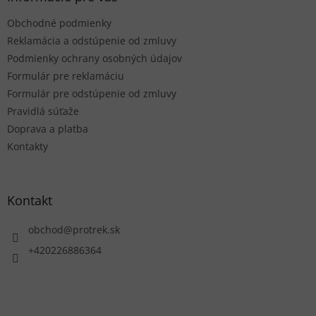
t
Obchodné podmienky
i
e
Reklamácia a odstúpenie od zmluvy
Podmienky ochrany osobných údajov
Formulár pre reklamáciu
Formulár pre odstúpenie od zmluvy
Pravidlá súťaže
Doprava a platba
Kontakty
Kontakt
obchod
@
protrek.sk
+420226886364