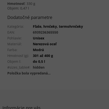
Hmotnosť
:
330 g
Objem: 0,47 l
Dodatočné parametre
Kategória
:
Fľaše, hrnčeky, termohrnčeky
EAN
:
6939236365550
Pohlavie
:
Unisex
Materiál
:
Nerezová oceľ
Farba
:
Modrá
Hmotnosť (g)
:
301 až 400 g
Objem l
:
do 0,5 l
#sizes_table#
:
hidden
Položka bola vypredaná…
Z
á
p
ä
Informácie pre vás