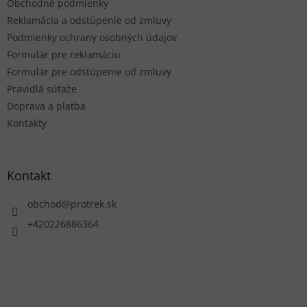
Obchodné podmienky
i
e
Reklamácia a odstúpenie od zmluvy
Podmienky ochrany osobných údajov
Formulár pre reklamáciu
Formulár pre odstúpenie od zmluvy
Pravidlá súťaže
Doprava a platba
Kontakty
Kontakt
obchod
@
protrek.sk
+420226886364