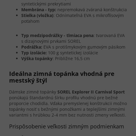
syntetickými prekrytiami
Membrána - typ:
nepremokavá zváraná konštrukcia
Stielka (vložka)
: Odnímateľná EVA s mikroflísovým
poťahom
Typ medzipodrážky - tlmiaca pena
: tvarovaná EVA
s dizajnovými prvkami SOREL
Podrážka:
EVA s protišmykovým gumovým pásikom
Typ izolácie:
100 g syntetickej izolácie
Výška topánky
: Približne 16,5 cm
Ideálna zimná topánka vhodná pre
mestský štýl
Dámske zimné topánky
SOREL Explorer II Carnival Sport
ponúkajú štandardnú šírku profilu vhodnú pre bežné
proporcie chodidla. Vďaka premyslenej konštrukcii možno
topánky nosiť s bežnými ponožkami a teplejšími zimnými
variantmi s hrúbkou 2-4 mm bez nutnosti zmeny veľkosti.
Prispôsobenie veľkosti zimným podmienkam