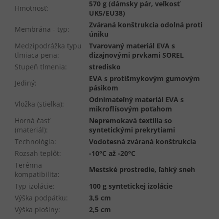
570 g (dámsky pár, veľkosť
Hmotnosť
:
UK5/EU38)
Zváraná konštrukcia odolná proti
Membrána - typ
:
úniku
Medzipodrážka typu
Tvarovaný materiál EVA s
tlmiaca pena
:
dizajnovými prvkami SOREL
Stupeň tlmenia
:
stredisko
EVA s protišmykovým gumovým
Jediný
:
pásikom
Odnímateľný materiál EVA s
Vložka (stielka)
:
mikroflísovým poťahom
Horná časť
Nepremokavá textília so
(materiál)
:
syntetickými prekrytiami
Technológia
:
Vodotesná zváraná konštrukcia
Rozsah teplôt
:
-10°C až -20°C
Terénna
Mestské prostredie, ľahký sneh
kompatibilita
:
Typ izolácie
:
100 g syntetickej izolácie
Výška podpätku
:
3,5 cm
Výška plošiny
:
2,5 cm