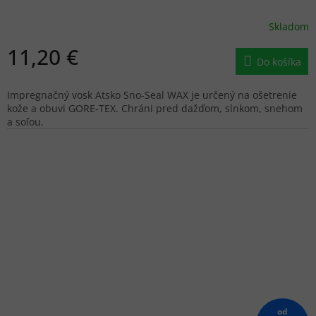
Skladom
11,20 €
Do košíka
Impregnačný vosk Atsko Sno-Seal WAX je určený na ošetrenie
kože a obuvi GORE-TEX. Chráni pred dažďom, slnkom, snehom
a soľou.
od