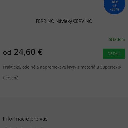
38 €
až
–35 %
FERRINO Návleky CERVINO
Skladom
24,60 €
od
DETAIL
Praktické, odolné a nepremokavé kryty z materiálu Supertex®
Červená
Z
á
p
ä
Informácie pre vás
t