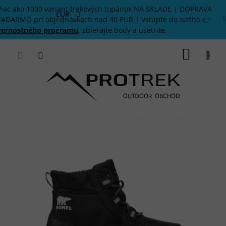
Prejsť
Viac ako 1000 variant trekových topánok NA SKLADE | DOPRAVA
na
EUR
ZADARMO pri objednávkach nad 40 EUR | Vstúpte do nášho 👉
obsah
vernostného programu
, zbierajte body a ušetrite.
NÁKU
KOŠÍK