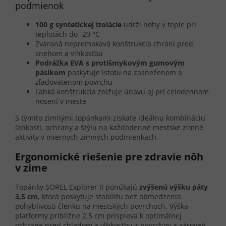
podmienok
100 g syntetickej izolácie
udrží nohy v teple pri
teplotách do -20 °C
Zváraná nepremokavá konštrukcia chráni pred
snehom a vlhkosťou
Podrážka EVA s protišmykovým gumovým
pásikom
poskytuje istotu na zasneženom a
zľadovatenom povrchu
Ľahká konštrukcia znižuje únavu aj pri celodennom
nosení v meste
S týmito zimnými topánkami získate ideálnu kombináciu
ľahkosti, ochrany a štýlu na každodenné mestské zimné
aktivity v miernych zimných podmienkach.
Ergonomické riešenie pre zdravie nôh
v zime
Topánky SOREL Explorer II ponúkajú
zvýšenú výšku päty
3,5 cm
, ktorá poskytuje stabilitu bez obmedzenia
pohyblivosti členku na mestských povrchoch. Výška
platformy približne 2,5 cm prispieva k optimálnej
ochrane pred chladom a vlhkosťou z povrchov a zároveň