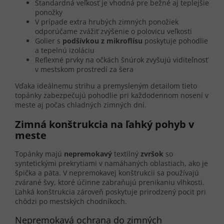
Štandardná veľkosť je vhodná pre bežné aj teplejšie
ponožky
V prípade extra hrubých zimných ponožiek
odporúčame zvážiť zvýšenie o polovicu veľkosti
Golier s
podšívkou z mikroflísu
poskytuje pohodlie
a tepelnú izoláciu
Reflexné prvky na očkách šnúrok zvyšujú viditeľnosť
v mestskom prostredí za šera
Vďaka ideálnemu strihu a premysleným detailom tieto
topánky zabezpečujú pohodlie pri každodennom nosení v
meste aj počas chladných zimných dní.
Zimná konštrukcia na ľahký pohyb v
meste
Topánky majú
nepremokavý
textilný
zvršok
so
syntetickými prekrytiami v namáhaných oblastiach, ako je
špička a päta. V nepremokavej konštrukcii sa používajú
zvárané švy, ktoré účinne zabraňujú prenikaniu vlhkosti.
Ľahká konštrukcia zároveň poskytuje prirodzený pocit pri
chôdzi po mestských chodníkoch.
Nepremokavá ochrana do zimných