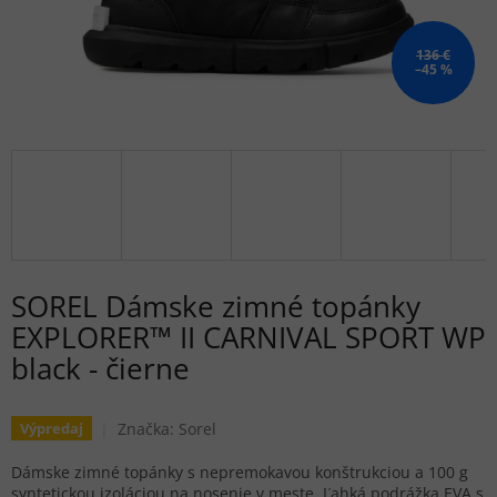
136 €
–45 %
SOREL Dámske zimné topánky
EXPLORER™ II CARNIVAL SPORT WP
black - čierne
Značka:
Sorel
Výpredaj
Dámske zimné topánky s nepremokavou konštrukciou a 100 g
syntetickou izoláciou na nosenie v meste. Ľahká podrážka EVA s