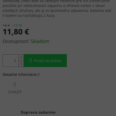
Vankúšiky Smell Well sú skvelým riešením pre ich univerzálne
použitie pri odstraňovaní zápachu a vlhkosti nielen z obuvi
(všetkých druhov), ale aj zo športového vybavenia, batohov atď.
V balení sa nachádzajú 2 kusy.
14 €
–15 %
11,80 €
Jednotková
Skladom
cena:
Pridať do košíka
Detailné informácie
STRÁŽIŤ
Doprava zadarmo