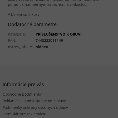
poradiť s nadmerným zápachom a vlhkosťou.
V balení sú 2 kusy.
Dodatočné parametre
Kategória
:
PRÍSLUŠENSTVO K OBUVI
EAN
:
7443222015149
#sizes_table#
:
hidden
Z
á
p
ä
Informácie pre vás
t
Obchodné podmienky
i
e
Reklamácia a odstúpenie od zmluvy
Podmienky ochrany osobných údajov
Formulár pre reklamáciu