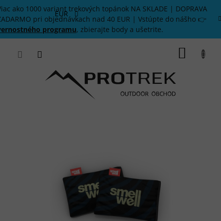
Prejsť
Viac ako 1000 variant trekových topánok NA SKLADE | DOPRAVA
na
EUR
ZADARMO pri objednávkach nad 40 EUR | Vstúpte do nášho 👉
obsah
vernostného programu
, zbierajte body a ušetrite.
NÁKU
KOŠÍK