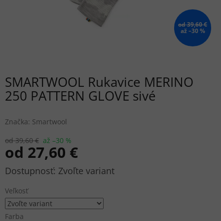
od 39,60 €
až –30 %
SMARTWOOL Rukavice MERINO
250 PATTERN GLOVE sivé
Značka:
Smartwool
od 39,60 €
až –30 %
od
27,60 €
Jednotková
Zvoľte variant
cena:
Veľkosť
Farba