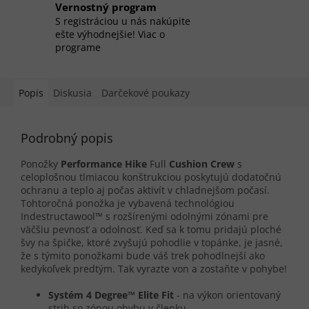
Vernostný program
S registráciou u nás nakúpite
ešte výhodnejšie! Viac o
programe
Popis
Diskusia
Darčekové poukazy
Podrobný popis
Ponožky
Performance Hike
Full
Cushion Crew
s
celoplošnou tlmiacou konštrukciou poskytujú dodatočnú
ochranu a teplo aj počas aktivít v chladnejšom počasí.
Tohtoročná ponožka je vybavená technológiou
Indestructawool™ s rozšírenými odolnými zónami pre
väčšiu pevnosť a odolnosť. Keď sa k tomu pridajú ploché
švy na špičke, ktoré zvyšujú pohodlie v topánke, je jasné,
že s týmito ponožkami bude váš trek pohodlnejší ako
kedykoľvek predtým. Tak vyrazte von a zostaňte v pohybe!
Systém 4 Degree™ Elite Fit
- na výkon orientovaný
strih so zónou ohybu v členku