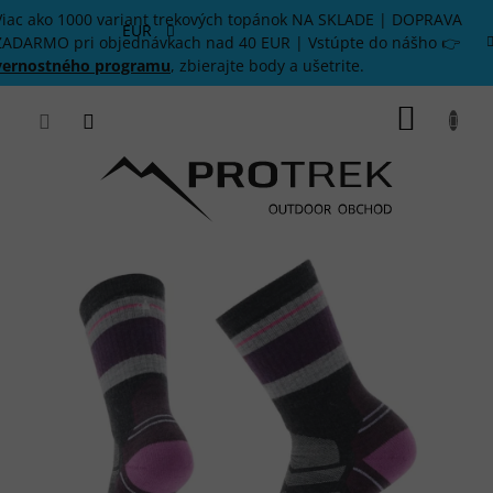
Prejsť
Viac ako 1000 variant trekových topánok NA SKLADE | DOPRAVA
na
EUR
ZADARMO pri objednávkach nad 40 EUR | Vstúpte do nášho 👉
obsah
vernostného programu
, zbierajte body a ušetrite.
NÁKU
KOŠÍK