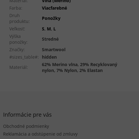
Materiál
:
Vlna (Merino)
Farba
:
Viacfarebné
Druh
Ponožky
produktu
:
Veľkosť
:
S
,
M
,
L
Výška
Stredné
ponožky
:
Značky
:
Smartwool
#sizes_table#
:
hidden
62% Merino vlna, 29% Recyklovaný
Materiál
:
nylon, 7% Nylon, 2% Elastan
Z
á
p
ä
Informácie pre vás
t
Obchodné podmienky
i
e
Reklamácia a odstúpenie od zmluvy