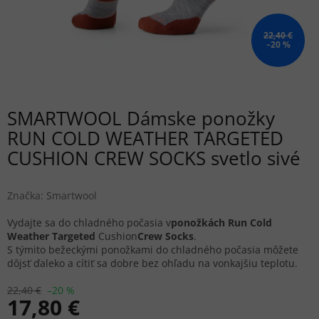
22,40 €
–20 %
SMARTWOOL Dámske ponožky
RUN COLD WEATHER TARGETED
CUSHION CREW SOCKS svetlo sivé
Značka:
Smartwool
Vydajte sa do chladného počasia v
ponožkách
Run Cold
Weather Targeted
Cushion
Crew Socks
.
S týmito bežeckými ponožkami do chladného počasia môžete
dôjsť ďaleko a cítiť sa dobre bez ohľadu na vonkajšiu teplotu.
22,40 €
–20 %
17,80 €