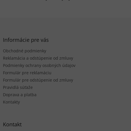
Z
á
p
ä
Informácie pre vás
t
Obchodné podmienky
i
e
Reklamácia a odstúpenie od zmluvy
Podmienky ochrany osobných údajov
Formulár pre reklamáciu
Formulár pre odstúpenie od zmluvy
Pravidlá súťaže
Doprava a platba
Kontakty
Kontakt