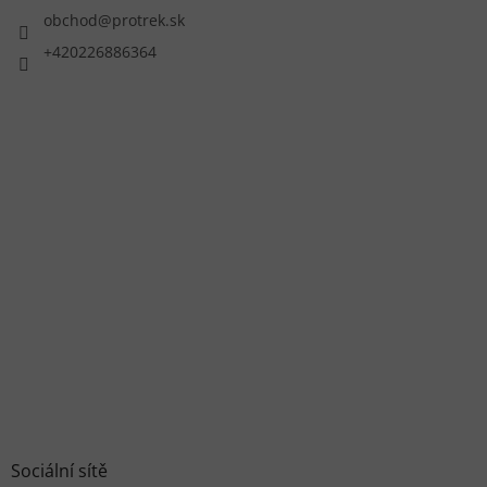
obchod
@
protrek.sk
+420226886364
Sociální sítě