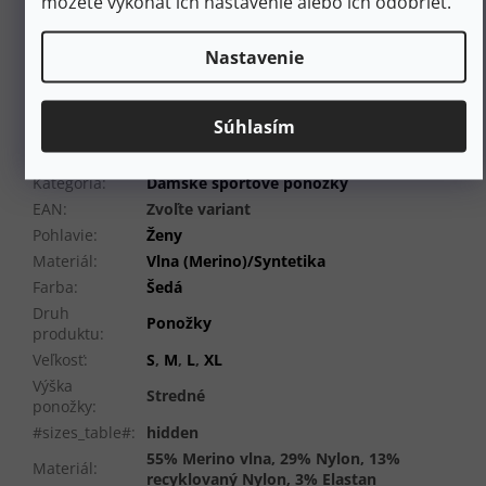
môžete vykonať ich nastavenie alebo ich odobrieť.
Technológia
Indestructawool™
pre vyššiu odolnosť. Elite
4 Degree™
fit systém pre strih zameraný na výkon. Zóny
Nastavenie
zo sieťoviny na tele pre zvýšenú priedušnosť. Vrchnák na
špičke
Virtually Seamless™
pre väčšie pohodlie.
Posádková výška dodáva extra teplo pod pančuchami.
Súhlasím
Dodatočné parametre
Kategória
:
Dámske športové ponožky
EAN
:
Zvoľte variant
Pohlavie
:
Ženy
Materiál
:
Vlna (Merino)/Syntetika
Farba
:
Šedá
Druh
Ponožky
produktu
:
Veľkosť
:
S
,
M
,
L
,
XL
Výška
Stredné
ponožky
:
#sizes_table#
:
hidden
55% Merino vlna, 29% Nylon, 13%
Materiál
:
recyklovaný Nylon, 3% Elastan