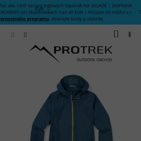
Prejsť
Viac ako 1000 variant trekových topánok NA SKLADE | DOPRAVA
na
EUR
ZADARMO pri objednávkach nad 40 EUR | Vstúpte do nášho 👉
obsah
vernostného programu
, zbierajte body a ušetrite.
NÁKU
KOŠÍK