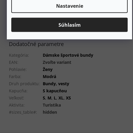
vrecka, takže je kompaktným partnerom na vaše ďalšie
Nastavenie
dobrodružstvo.
53 % Merino vlna, 47 % Lyocell Tencel
Súhlasím
Dodatočné parametre
Kategória
:
Dámske športové bundy
EAN
:
Zvoľte variant
Pohlavie
:
Ženy
Farba
:
Modrá
Druh produktu
:
Bundy, vesty
Kapucňa
:
S kapucňou
Veľkosť
:
S
,
M
,
L
,
XL
,
XS
Aktivita
:
Turistika
#sizes_table#
:
hidden