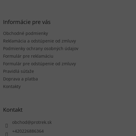
Z
á
p
ä
Informácie pre vás
t
Obchodné podmienky
i
e
Reklamácia a odstúpenie od zmluvy
Podmienky ochrany osobných údajov
Formulár pre reklamáciu
Formulár pre odstúpenie od zmluvy
Pravidlá súťaže
Doprava a platba
Kontakty
Kontakt
obchod
@
protrek.sk
+420226886364