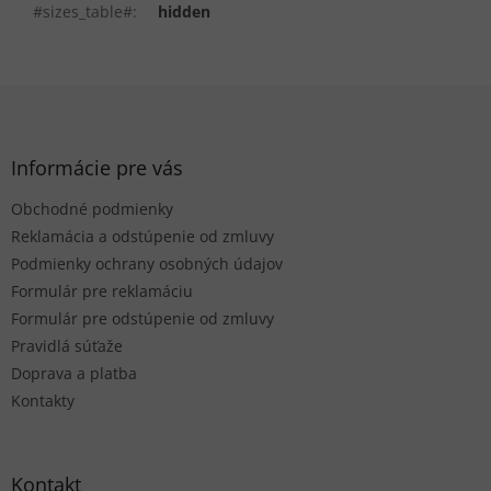
#sizes_table#
:
hidden
Z
á
p
ä
Informácie pre vás
t
Obchodné podmienky
i
e
Reklamácia a odstúpenie od zmluvy
Podmienky ochrany osobných údajov
Formulár pre reklamáciu
Formulár pre odstúpenie od zmluvy
Pravidlá súťaže
Doprava a platba
Kontakty
Kontakt