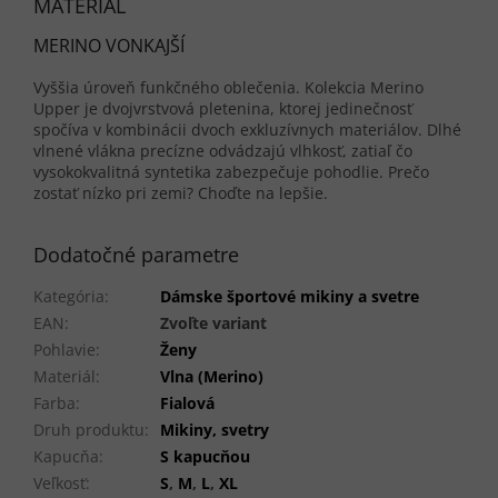
MATERIÁL
MERINO VONKAJŠÍ
Vyššia úroveň funkčného oblečenia. Kolekcia Merino
Upper je dvojvrstvová pletenina, ktorej jedinečnosť
spočíva v kombinácii dvoch exkluzívnych materiálov. Dlhé
vlnené vlákna precízne odvádzajú vlhkosť, zatiaľ čo
vysokokvalitná syntetika zabezpečuje pohodlie. Prečo
zostať nízko pri zemi? Choďte na lepšie.
Dodatočné parametre
Kategória
:
Dámske športové mikiny a svetre
EAN
:
Zvoľte variant
Pohlavie
:
Ženy
Materiál
:
Vlna (Merino)
Farba
:
Fialová
Druh produktu
:
Mikiny, svetry
Kapucňa
:
S kapucňou
Veľkosť
:
S
,
M
,
L
,
XL