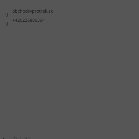
obchod
@
protrek.sk
+420226886364