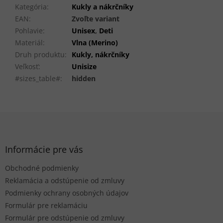
Kategória
:
Kukly a nákrčníky
EAN
:
Zvoľte variant
Pohlavie
:
Unisex
,
Deti
Materiál
:
Vlna (Merino)
Druh produktu
:
Kukly, nákrčníky
Veľkosť
:
Unisize
#sizes_table#
:
hidden
Z
á
p
ä
Informácie pre vás
t
Obchodné podmienky
i
e
Reklamácia a odstúpenie od zmluvy
Podmienky ochrany osobných údajov
Formulár pre reklamáciu
Formulár pre odstúpenie od zmluvy