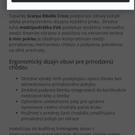
trekingovej obuvi
Topánky
Scarpa Ribelle Cross
podporujú zdravý pohyb
vďaka premyslenému dizajnu každého prvku. Stredne
tuhá
medzipodrážka EVA
poskytuje vyváženú rovnováhu
medzi tlmením nárazov a stabilitou na nerovnom teréne.
6 mm pokles
je ideálnym kompromisom medzi
prirodzenou mechanikou chôdze a podporou potrebnou
na dlhé prechody.
Ergonomický dizajn obuvi pre prirodzenú
chôdzu
Stredne vysoký strih poskytujúci oporu členku bez
obmedzovania prirodzeného pohybu
Stredná podpora klenby integrovaná do konštrukcie
medzipodrážky a stielky
Optimálne umiestnenie päty pre správne
vyrovnanie celého chodidla počas kroku
Pružnosť v prednej časti chodidla umožňujúca
prirodzený pohyb pri odraze
Investíciou do kvalitnej trekingovej obuvi s
prepracovaným ergonomickým dizajnom získate nielen