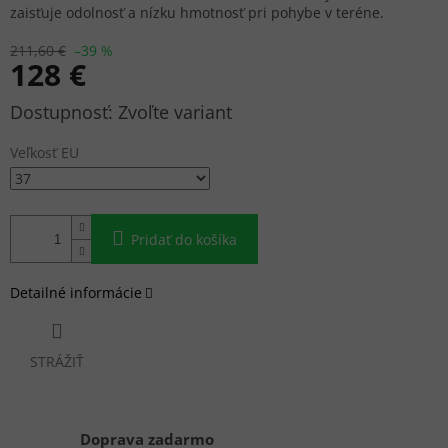
zaisťuje odolnosť a nízku hmotnosť pri pohybe v teréne.
211,60 €
–39 %
128 €
Jednotková
Zvoľte variant
cena:
Veľkosť EU
Pridať do košíka
Detailné informácie
STRÁŽIŤ
Doprava zadarmo