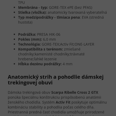
TPU
Membrána - typ:
GORE-TEX ePE (bez PFAS)
Stielka (vložka):
anatomicky tvarovaná vyberateľná
Typ medzipodrážky - tlmiaca pena
: EVA (stredná
hustota)
Podrážka:
PRESA HIK-06
Pokles (mm):
6,0 mm
Technológia:
GORE-TEX;Activ Fit;ONE-LAYER
Kompatibilita s terénom:
zmiešané
chodníky;kamenisté chodníky;trávnaté
hrebene;ľahké lezenie
Hĺbka dezénu podrážky:
4 mm
Anatomický strih a pohodlie dámskej
trekingovej obuvi
Dámska trekingová obuv
Scarpa Ribelle Cross 2 GTX
ponúka špeciálnu konštrukciu prispôsobenú anatómii
ženského chodidla. Systém
Activ Fit
poskytuje optimálnu
kombináciu stability a pohodlia počas celého dňa.
Priestranná predná časť chodidla umožňuje prirodzené