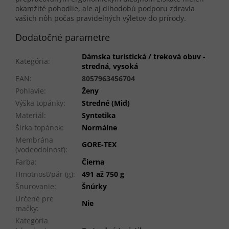
okamžité pohodlie, ale aj dlhodobú podporu zdravia
vašich nôh počas pravidelných výletov do prírody.
Dodatočné parametre
Dámska turistická / treková obuv -
Kategória
:
stredná, vysoká
EAN
:
8057963456704
Pohlavie
:
Ženy
Výška topánky
:
Stredné (Mid)
Materiál
:
Syntetika
Šírka topánok
:
Normálne
Membrána
GORE-TEX
(vodeodolnosť)
:
Farba
:
Čierna
Hmotnosť/pár (g)
:
491 až 750 g
Šnurovanie
:
Šnúrky
Určené pre
Nie
mačky
:
Kategória