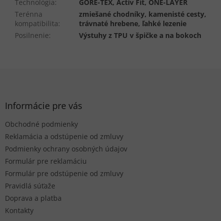
Technológia
:
GORE-TEX, Activ Fit, ONE-LAYER
Terénna
zmiešané chodníky, kamenisté cesty,
kompatibilita
:
trávnaté hrebene, ľahké lezenie
Posilnenie
:
Výstuhy z TPU v špičke a na bokoch
Z
á
p
ä
Informácie pre vás
t
Obchodné podmienky
i
e
Reklamácia a odstúpenie od zmluvy
Podmienky ochrany osobných údajov
Formulár pre reklamáciu
Formulár pre odstúpenie od zmluvy
Pravidlá súťaže
Doprava a platba
Kontakty