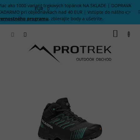
Prejsť
Viac ako 1000 variant trekových topánok NA SKLADE | DOPRAVA
na
EUR
ZADARMO pri objednávkach nad 40 EUR | Vstúpte do nášho 👉
obsah
vernostného programu
, zbierajte body a ušetrite.
NÁKU
KOŠÍK