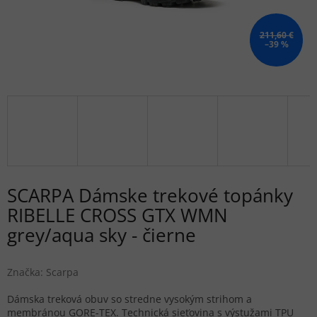
211,60 €
–39 %
SCARPA Dámske trekové topánky
RIBELLE CROSS GTX WMN
grey/aqua sky - čierne
Značka:
Scarpa
Dámska treková obuv so stredne vysokým strihom a
membránou GORE-TEX. Technická sieťovina s výstužami TPU