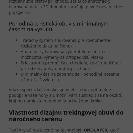
roztiahnutie prstov pri chôdzi, zatiaľ čo anatomicky
tvarovaná päta s 3D tlmením zaručuje pevné nosenie bez
pľuzgierov.
Pohodlná turistická obuv s minimálnym
časom na vyzutiu
Tradičný systém šnurovania pre rovnomerné
rozloženie tlaku na členok
Anatomicky tvarovaná vyberateľná stielka s
možnosťou výmeny za ortopedickú vložku
Priestranná predná časť chodidla, ktorá umožňuje
prirodzený pohyb prstov pri chôdzi
Minimálny čas na zabehnutie - pohodlné nosenie
už po 1 - 2 výletoch
Vďaka špecifickej ženskej geometrii obuv optimálne
podoprie vaše nohy a umožní vám sústrediť sa na okolitú
krajinu namiesto nepohodlia pri každom kroku.
Vlastnosti dizajnu trekingovej obuvi do
náročného terénu
Topánky sú postavené na technológii
ONE-LAYER
, ktorá