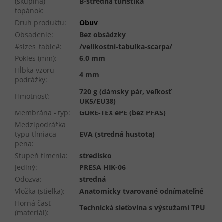
(skupina)
B-stredná turistika
topánok
:
Druh produktu
:
Obuv
Obsadenie
:
Bez obsádzky
#sizes_table#
:
/velikostni-tabulka-scarpa/
Pokles (mm)
:
6,0 mm
Hĺbka vzoru
4 mm
podrážky
:
720 g (dámsky pár, veľkosť
Hmotnosť
:
UK5/EU38)
Membrána - typ
:
GORE-TEX ePE (bez PFAS)
Medzipodrážka
typu tlmiaca
EVA (stredná hustota)
pena
:
Stupeň tlmenia
:
stredisko
Jediný
:
PRESA HIK-06
Odozva
:
stredná
Vložka (stielka)
:
Anatomicky tvarované odnímateľné
Horná časť
Technická sieťovina s výstužami TPU
(materiál)
: