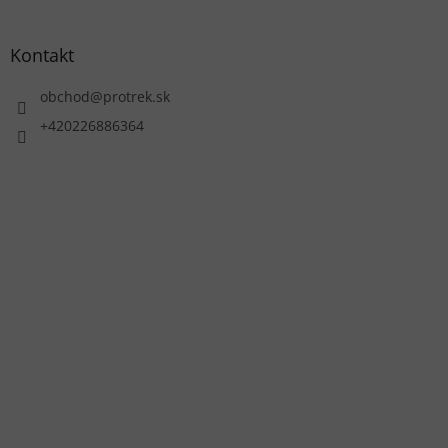
Kontakt
obchod
@
protrek.sk
+420226886364