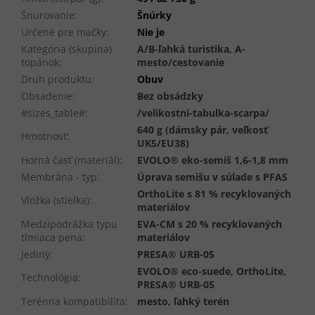
Šnurovanie
:
Šnúrky
Určené pre mačky
:
Nie je
Kategória (skupina)
A/B-ľahká turistika, A-
topánok
:
mesto/cestovanie
Druh produktu
:
Obuv
Obsadenie
:
Bez obsádzky
#sizes_table#
:
/velikostni-tabulka-scarpa/
640 g (dámsky pár, veľkosť
Hmotnosť
:
UK5/EU38)
Horná časť (materiál)
:
EVOLO® eko-semiš 1,6-1,8 mm
Membrána - typ
:
Úprava semišu v súlade s PFAS
OrthoLite s 81 % recyklovaných
Vložka (stielka)
:
materiálov
Medzipodrážka typu
EVA-CM s 20 % recyklovaných
tlmiaca pena
:
materiálov
Jediný
:
PRESA® URB-05
EVOLO® eco-suede, OrthoLite,
Technológia
:
PRESA® URB-05
Terénna kompatibilita
:
mesto, ľahký terén