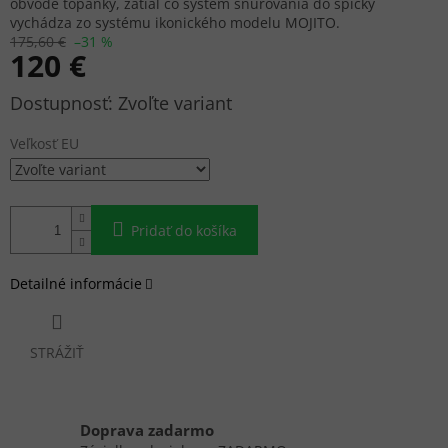
obvode topánky, zatiaľ čo systém šnurovania do špičky
vychádza zo systému ikonického modelu MOJITO.
175,60 €
–31 %
120 €
Jednotková
Zvoľte variant
cena:
Veľkosť EU
Pridať do košíka
Detailné informácie
STRÁŽIŤ
Doprava zadarmo