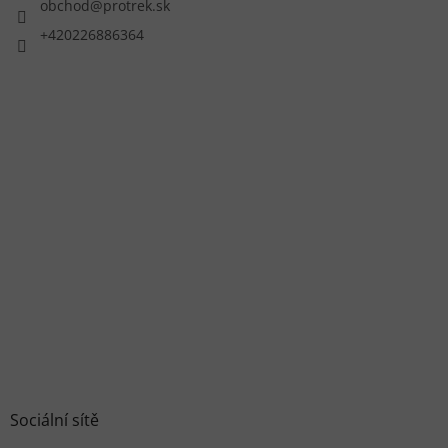
obchod
@
protrek.sk
+420226886364
Sociální sítě