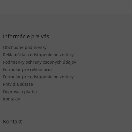
Z
á
p
ä
Informácie pre vás
t
Obchodné podmienky
i
e
Reklamácia a odstúpenie od zmluvy
Podmienky ochrany osobných údajov
Formulár pre reklamáciu
Formulár pre odstúpenie od zmluvy
Pravidlá súťaže
Doprava a platba
Kontakty
Kontakt