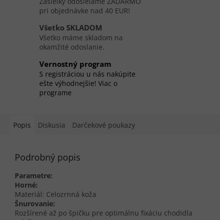
Zásielky odosielame ZADARMO
pri objednávke nad 40 EUR!
Všetko SKLADOM
Všetko máme skladom na
okamžité odoslanie.
Vernostný program
S registráciou u nás nakúpite
ešte výhodnejšie! Viac o
programe
Popis
Diskusia
Darčekové poukazy
Podrobný popis
Parametre:
Horné:
Materiál: Celozrnná koža
Šnurovanie:
Rozšírené až po špičku pre optimálnu fixáciu chodidla