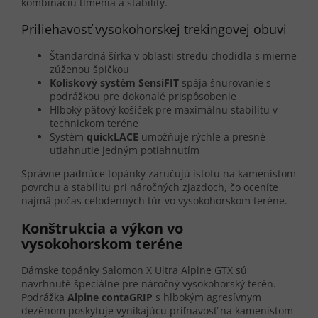
kombináciu tlmenia a stability.
Priliehavosť vysokohorskej trekingovej obuvi
Štandardná šírka v oblasti stredu chodidla s mierne
zúženou špičkou
Kolískový systém SensiFIT
spája šnurovanie s
podrážkou pre dokonalé prispôsobenie
Hlboký pätový košíček pre maximálnu stabilitu v
technickom teréne
Systém
quickLACE
umožňuje rýchle a presné
utiahnutie jedným potiahnutím
Správne padnúce topánky zaručujú istotu na kamenistom
povrchu a stabilitu pri náročných zjazdoch, čo oceníte
najmä počas celodenných túr vo vysokohorskom teréne.
Konštrukcia a výkon vo
vysokohorskom teréne
Dámske topánky Salomon X Ultra Alpine GTX sú
navrhnuté špeciálne pre náročný vysokohorský terén.
Podrážka
Alpine contaGRIP
s hlbokým agresívnym
dezénom poskytuje vynikajúcu priľnavosť na kamenistom