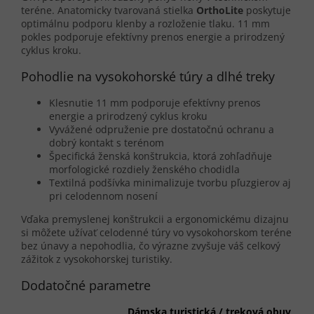
teréne. Anatomicky tvarovaná stielka
OrthoLite
poskytuje
optimálnu podporu klenby a rozloženie tlaku. 11 mm
pokles podporuje efektívny prenos energie a prirodzený
cyklus kroku.
Pohodlie na vysokohorské túry a dlhé treky
Klesnutie 11 mm podporuje efektívny prenos
energie a prirodzený cyklus kroku
Vyvážené odpruženie pre dostatočnú ochranu a
dobrý kontakt s terénom
Špecifická ženská konštrukcia, ktorá zohľadňuje
morfologické rozdiely ženského chodidla
Textilná podšívka minimalizuje tvorbu pľuzgierov aj
pri celodennom nosení
Vďaka premyslenej konštrukcii a ergonomickému dizajnu
si môžete užívať celodenné túry vo vysokohorskom teréne
bez únavy a nepohodlia, čo výrazne zvyšuje váš celkový
zážitok z vysokohorskej turistiky.
Dodatočné parametre
Dámska turistická / treková obuv