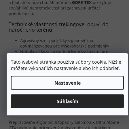
a blatistom povrchu. Membrána
GORE-TEX
poskytuje
spoľahlivú nepremokavosť pri zachovaní určitej
priedušnosti.
Technické vlastnosti trekingovej obuvi do
náročného terénu
Agresívny vzor podrážky s geometriou
optimalizovanou pre vysokohorské podmienky
Nubuková koža so syntetickými výstužami pre
zvýšenú odolnosť
Táto webová stránka používa súbory cookie. Nižšie
Zosilnená ochrana špičky proti nárazom a oderu
môžete vykonať ich nastavenie alebo ich odobrieť.
Textilná podšívka poskytuje mäkkosť a minimalizuje
trenie
Nastavenie
S týmito topánkami získate výnimočnú priľnavosť a
stabilitu aj v tom najnáročnejšom teréne, čo vám umožní
plne sa sústrediť na vysokohorské zážitky.
Súhlasím
Zdravotné výhody a ergonómia v
pohybe
Prepracovaná ergonómia topánky Salomon X Ultra Alpine
GTX podporuje prirodzený pohyb nohy v technickom