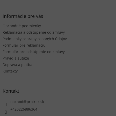
á
p
ä
Informácie pre vás
t
Obchodné podmienky
i
e
Reklamácia a odstúpenie od zmluvy
Podmienky ochrany osobných údajov
Formulár pre reklamáciu
Formulár pre odstúpenie od zmluvy
Pravidlá súťaže
Doprava a platba
Kontakty
Kontakt
obchod
@
protrek.sk
+420226886364