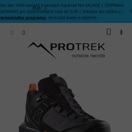
Prejsť
Viac ako 1000 variant trekových topánok NA SKLADE | DOPRAVA
na
EUR
ZADARMO pri objednávkach nad 40 EUR | Vstúpte do nášho 👉
obsah
vernostného programu
, zbierajte body a ušetrite.
NÁKU
KOŠÍK