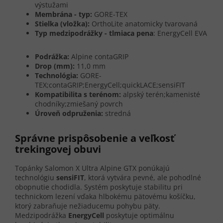
výstužami
Membrána - typ:
GORE-TEX
Stielka (vložka):
OrthoLite anatomicky tvarovaná
Typ medzipodrážky - tlmiaca pena
: EnergyCell EVA
Podrážka:
Alpine contaGRIP
Drop (mm):
11,0 mm
Technológia:
GORE-
TEX;contaGRIP;EnergyCell;quickLACE;sensiFIT
Kompatibilita s terénom:
alpský terén;kamenisté
chodníky;zmiešaný povrch
Úroveň odpruženia:
stredná
Správne prispôsobenie a veľkosť
trekingovej obuvi
Topánky Salomon X Ultra Alpine GTX ponúkajú
technológiu
sensiFIT
, ktorá vytvára pevné, ale pohodlné
obopnutie chodidla. Systém poskytuje stabilitu pri
technickom lezení vďaka hlbokému pätovému košíčku,
ktorý zabraňuje nežiaducemu pohybu päty.
Medzipodrážka
EnergyCell
poskytuje optimálnu