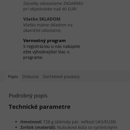
Zásielky odosielame ZADARMO
pri objednávke nad 40 EUR!
Všetko SKLADOM
Všetko máme skladom na
okamžité odoslanie.
Vernostný program
S registráciou u nás nakúpite
ešte výhodnejšie! Viac o
programe
Popis
Diskusia
Darčekové poukazy
Podrobný popis
Technické parametre
Hmotnosť:
728 g (dámsky pár, veľkosť UK5/EU38)
Zvršok (materiál):
Nubuková koža so syntetickými