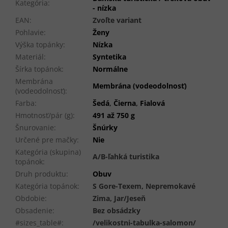
Kategória
:
- nízka
EAN
:
Zvoľte variant
Pohlavie
:
Ženy
Výška topánky
:
Nízka
Materiál
:
Syntetika
Šírka topánok
:
Normálne
Membrána
Membrána (vodeodolnosť)
(vodeodolnosť)
:
Farba
:
Šedá
,
Čierna
,
Fialová
Hmotnosť/pár (g)
:
491 až 750 g
Šnurovanie
:
Šnúrky
Určené pre mačky
:
Nie
Kategória (skupina)
A/B-ľahká turistika
topánok
:
Druh produktu
:
Obuv
Kategória topánok
:
S Gore-Texem, Nepremokavé
Obdobie
:
Zima, Jar/Jeseň
Obsadenie
:
Bez obsádzky
#sizes_table#
:
/velikostni-tabulka-salomon/