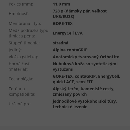
Pokles (mm)
:
11,0 mm
728 g (dámsky pár, veľkosť
Hmotnosť
:
UK5/EU38)
Membrána - typ
:
GORE-TEX
Medzipodrážka typu
EnergyCell EVA
tlmiaca pena
:
Stupeň tlmenia
:
stredná
Jediný
:
Alpine contaGRIP
Vložka (stielka)
:
Anatomicky tvarovaný OrthoLite
Horná časť
Nubuková koža so syntetickými
(materiál)
:
výstužami
GORE-TEX, contaGRIP, EnergyCell,
Technológia
:
quickLACE, sensiFIT
Terénna
Alpský terén, kamenisté cesty,
kompatibilita
:
zmiešaný povrch
jednodňové vysokohorské túry,
Určené pre
:
technické lezenie
Z