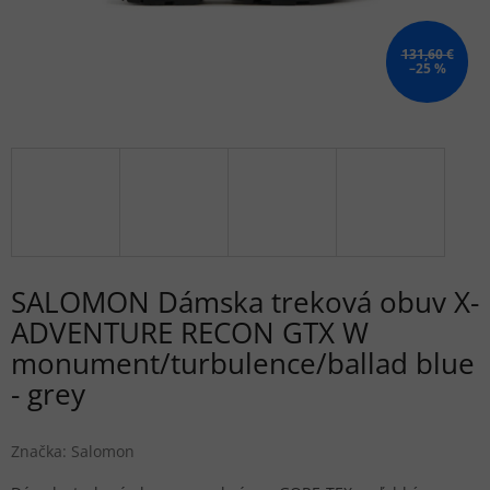
131,60 €
–25 %
SALOMON Dámska treková obuv X-
ADVENTURE RECON GTX W
monument/turbulence/ballad blue
- grey
Značka:
Salomon