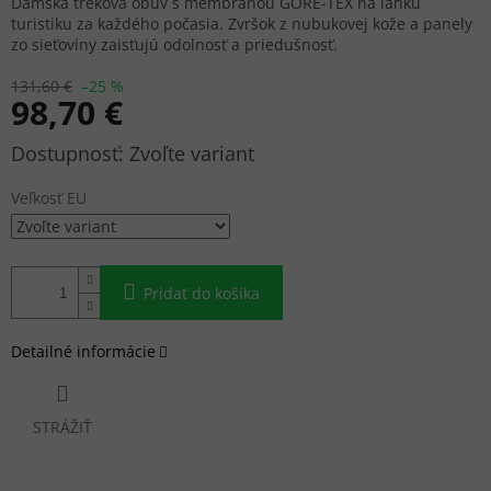
Dámska treková obuv s membránou GORE-TEX na ľahkú
turistiku za každého počasia. Zvršok z nubukovej kože a panely
zo sieťoviny zaisťujú odolnosť a priedušnosť.
131,60 €
–25 %
98,70 €
Jednotková
Zvoľte variant
cena:
Veľkosť EU
Pridať do košíka
Detailné informácie
STRÁŽIŤ