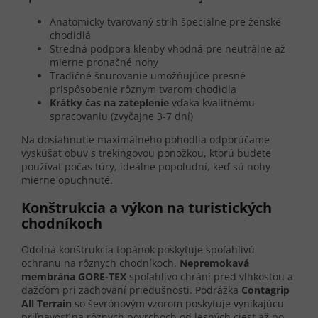
Anatomicky tvarovaný strih špeciálne pre ženské
chodidlá
Stredná podpora klenby vhodná pre neutrálne až
mierne pronačné nohy
Tradičné šnurovanie umožňujúce presné
prispôsobenie rôznym tvarom chodidla
Krátky čas na zateplenie
vďaka kvalitnému
spracovaniu (zvyčajne 3-7 dní)
Na dosiahnutie maximálneho pohodlia odporúčame
vyskúšať obuv s trekingovou ponožkou, ktorú budete
používať počas túry, ideálne popoludní, keď sú nohy
mierne opuchnuté.
Konštrukcia a výkon na turistických
chodníkoch
Odolná konštrukcia topánok poskytuje spoľahlivú
ochranu na rôznych chodníkoch.
Nepremokavá
membrána GORE-TEX
spoľahlivo chráni pred vlhkosťou a
dažďom pri zachovaní priedušnosti. Podrážka
Contagrip
All Terrain
so ševrónovým vzorom poskytuje vynikajúcu
priľnavosť na rôznych povrchoch od lesných ciest až po