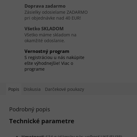
Doprava zadarmo
Zásielky odosielame ZADARMO
pri objednávke nad 40 EUR!
Všetko SKLADOM
Všetko máme skladom na
okamžité odoslanie.
Vernostný program
S registráciou u nás nakúpite
ešte výhodnejšie! Viac o
programe
Popis
Diskusia
Darčekové poukazy
Podrobný popis
Technické parametre
Hmotnosť:
634 g (dámsky pár, veľkosť UK5/EU38)