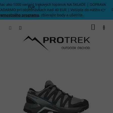
Prejsť
Viac ako 1000 variant trekových topánok NA SKLADE | DOPRAVA
na
EUR
ZADARMO pri objednávkach nad 40 EUR | Vstúpte do nášho 👉
obsah
vernostného programu
, zbierajte body a ušetrite.
NÁKU
KOŠÍK