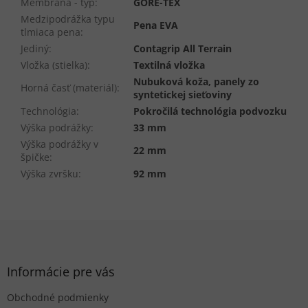
Membrána - typ
:
GORE-TEX
Medzipodrážka typu
Pena EVA
tlmiaca pena
:
Jediný
:
Contagrip All Terrain
Vložka (stielka)
:
Textilná vložka
Nubuková koža, panely zo
Horná časť (materiál)
:
syntetickej sieťoviny
Technológia
:
Pokročilá technológia podvozku
Výška podrážky
:
33 mm
Výška podrážky v
22 mm
špičke
:
Výška zvršku
:
92 mm
Z
á
p
ä
Informácie pre vás
t
Obchodné podmienky
i