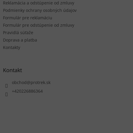
e
Reklamácia a odstúpenie od zmluvy
Podmienky ochrany osobných údajov
Formulár pre reklamáciu
Formulár pre odstúpenie od zmluvy
Pravidlá súťaže
Doprava a platba
Kontakty
Kontakt
obchod
@
protrek.sk
+420226886364