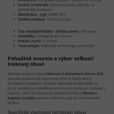
Zvršok (materiál):
Nubuková koža, panely zo
syntetickej sieťoviny
Membrána - typ:
GORE-TEX
Stielka (vložka)
: textilná vložka
Typ medzipodrážky - tlmiaca pena
: EVA pena
Podrážka:
Contagrip All Terrain
Pokles (mm):
11,0 mm
Technológia:
Pokročilá technológia podvozku
Pohodlné nosenie a výber veľkosti
trekovej obuvi
Dámska treková obuv
Salomon X-Adventure Recon GTX
ponúka anatomicky tvarovaný strih prispôsobený
ženskému chodidlu. Stredne objemná priehradka na
prsty poskytuje dostatok priestoru pre prsty pri zostupe z
kopcov, zatiaľ čo tvarovaný pätový košíček s
hlbokou
kapsou na päte
zaisťuje stabilitu päty aj na nerovnom
teréne.
Špecifické vlastnosti turistickej obuvi