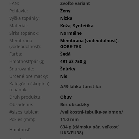
EAN
:
Zvoľte variant
Pohlavie
:
Ženy
Výška topánky
:
Nízka
Materiál
:
Koža
,
Syntetika
Šírka topánok
:
Normálne
Membrána
Membrána (vodeodolnosť)
,
(vodeodolnosť)
:
GORE-TEX
Farba
:
Šedá
Hmotnosť/pár (g)
:
491 až 750 g
Šnurovanie
:
Šnúrky
Určené pre mačky
:
Nie
Kategória (skupina)
A/B-ľahká turistika
topánok
:
Druh produktu
:
Obuv
Obsadenie
:
Bez obsádzky
#sizes_table#
:
/velikostni-tabulka-salomon/
Pokles (mm)
:
11,0 mm
634 g (dámsky pár, veľkosť
Hmotnosť
:
UK5/EU38)