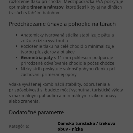
rozloženie tlaku pri chôdzi. Medzipodrážka EVA poskytuje
optimálne
tlmenie nárazov
, ktoré šetrí kĺby aj na dlhších
trasách s ľahším batohom.
Predchádzanie únave a pohodlie na túrach
Anatomicky tvarovaná stielka stabilizuje pätu a
znižuje riziko vyvrtnutia
Rozloženie tlaku na celé chodidlo minimalizuje
tvorbu pľuzgierov a otlakov
Geometria päty
s 11 mm poklesom podporuje
prirodzené odvaľovanie chodidla počas chôdze
Nízky strih poskytuje voľnosť pohybu členku pri
zachovaní primeranej opory
Vďaka vyváženej kombinácii stability, odpruženia a
prispôsobivosti si budete môcť vychutnať turistické výlety
s maximálnym pohodlím a minimálnym rizikom únavy
alebo zranenia.
Dodatočné parametre
Dámska turistická / treková
Kategória
:
obuv - nízka