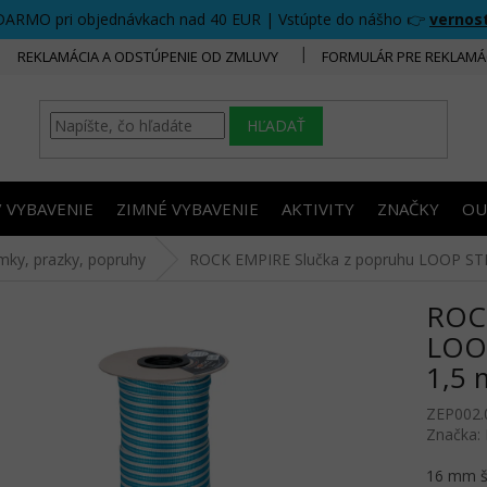
DARMO pri objednávkach nad 40 EUR | Vstúpte do nášho 👉
vernos
REKLAMÁCIA A ODSTÚPENIE OD ZMLUVY
FORMULÁR PRE REKLAMÁ
HĽADAŤ
/ VYBAVENIE
ZIMNÉ VYBAVENIE
AKTIVITY
ZNAČKY
OU
mky, prazky, popruhy
ROCK EMPIRE Slučka z popruhu LOOP STR
ROCK
LOOP
1,5 
ZEP002.
Značka:
16 mm ši