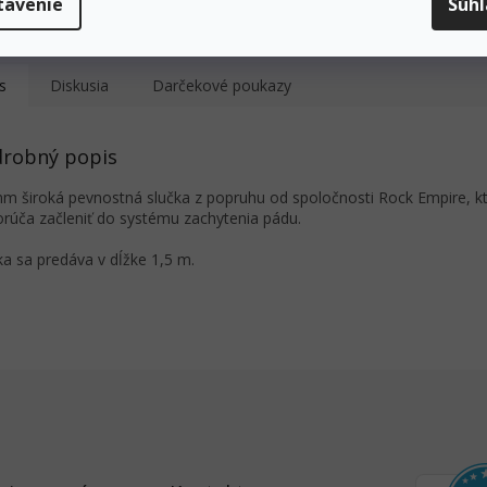
tavenie
Súh
okamžité odoslanie.
40 EUR!
s
Diskusia
Darčekové poukazy
robný popis
m široká pevnostná slučka z popruhu od spoločnosti Rock Empire, k
rúča začleniť do systému zachytenia pádu.
ka sa predáva v dĺžke 1,5 m.