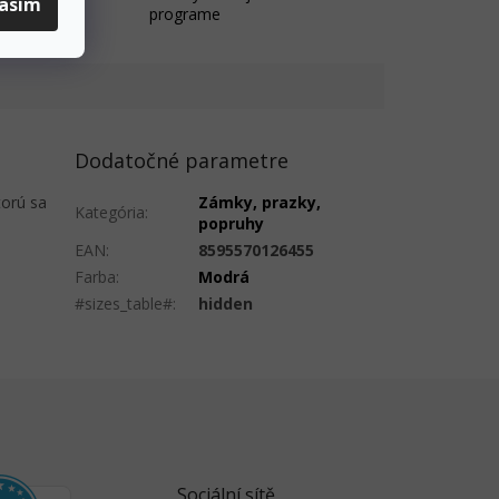
lasím
programe
Dodatočné parametre
torú sa
Zámky, prazky,
Kategória
:
popruhy
EAN
:
8595570126455
Farba
:
Modrá
#sizes_table#
:
hidden
Sociální sítě