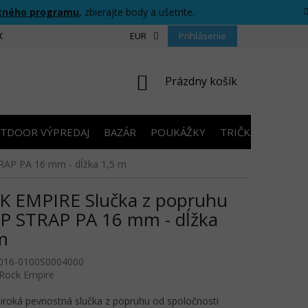
tného programu
, zbierajte body a ušetrite.
CIU
FORMULÁR PRE ODSTÚPENIE OD ZMLUVY
EUR
Prihlásenie
PRAVIDLÁ SÚŤAŽ
NÁKUPNÝ
Prázdny košík
KOŠÍK
TDOOR VÝPREDAJ
BAZÁR
POUKÁŽKY
TRIČKÁ S POTLA
AP PA 16 mm - dĺžka 1,5 m
 EMPIRE Slučka z popruhu
 STRAP PA 16 mm - dĺžka
m
016-0100S0004000
Rock Empire
roká pevnostná slučka z popruhu od spoločnosti