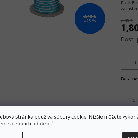
Rock Emp
zachyten
2,40 €
2,40 €
–
–25 %
1,8
Jednotk
cena:
Detailné
ST
ebová stránka používa súbory cookie. Nižšie môžete vykona
enie alebo ich odobrieť.
Doprava zadarmo
Všetko SKLADOM
Zásielky odosielame
Všetko máme skladom
ZADARMO pri objednávke nad