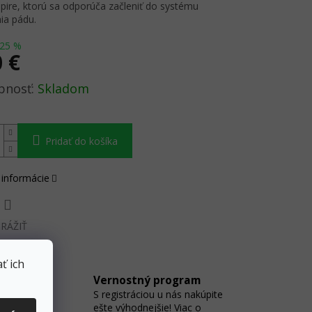
ire, ktorú sa odporúča začleniť do systému
ia pádu.
25 %
0 €
ová
Skladom
Pridať do košíka
 informácie
RÁŽIŤ
ť ich
Vernostný program
S registráciou u nás nakúpite
 na
ešte výhodnejšie! Viac o