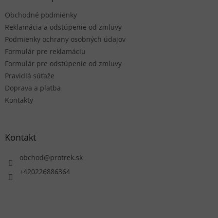
t
Obchodné podmienky
i
e
Reklamácia a odstúpenie od zmluvy
Podmienky ochrany osobných údajov
Formulár pre reklamáciu
Formulár pre odstúpenie od zmluvy
Pravidlá súťaže
Doprava a platba
Kontakty
Kontakt
obchod
@
protrek.sk
+420226886364