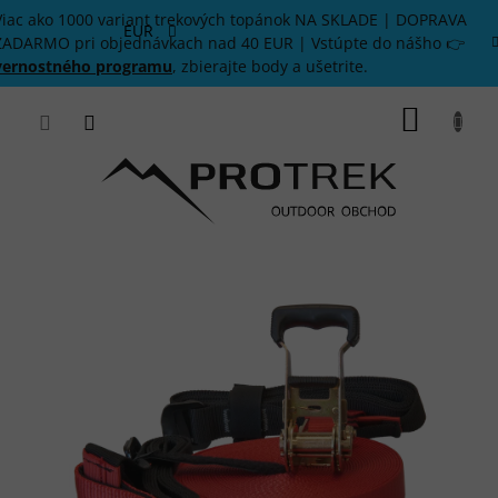
Prejsť
Viac ako 1000 variant trekových topánok NA SKLADE | DOPRAVA
na
EUR
ZADARMO pri objednávkach nad 40 EUR | Vstúpte do nášho 👉
obsah
vernostného programu
, zbierajte body a ušetrite.
NÁKU
KOŠÍK