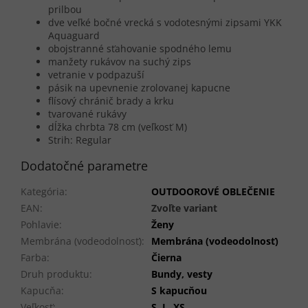
prilbou
dve veľké bočné vrecká s vodotesnými zipsami YKK
Aquaguard
obojstranné sťahovanie spodného lemu
manžety rukávov na suchý zips
vetranie v podpazuší
pásik na upevnenie zrolovanej kapucne
flísový chránič brady a krku
tvarované rukávy
dĺžka chrbta 78 cm (veľkosť M)
Strih: Regular
Dodatočné parametre
Kategória
:
OUTDOOROVÉ OBLEČENIE
EAN
:
Zvoľte variant
Pohlavie
:
Ženy
Membrána (vodeodolnosť)
:
Membrána (vodeodolnosť)
Farba
:
Čierna
Druh produktu
:
Bundy, vesty
Kapucňa
:
S kapucňou
Veľkosť
:
S
,
L
,
XS