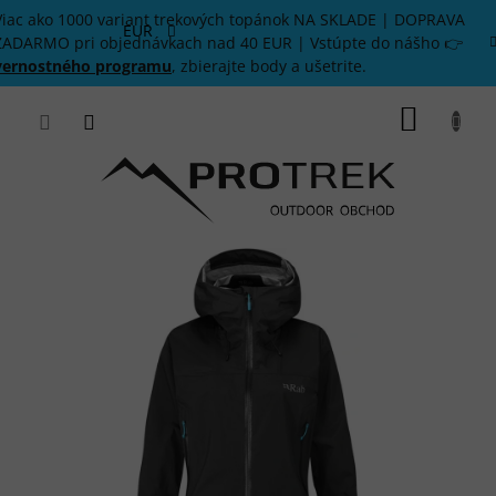
Prejsť
Viac ako 1000 variant trekových topánok NA SKLADE | DOPRAVA
na
EUR
ZADARMO pri objednávkach nad 40 EUR | Vstúpte do nášho 👉
obsah
vernostného programu
, zbierajte body a ušetrite.
NÁKU
KOŠÍK