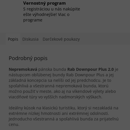
Vernostný program
S registráciou u nás nakúpite
ešte výhodnejšie! Viac o
programe
Popis
Diskusia
Darčekové poukazy
Podrobný popis
Nepremokavá
pánska bunda
Rab Downpour Plus 2.0
je
nástupcom obľúbenej bundy Rab Downpour Plus a jej
základná koncepcia sa nelíši od jej predchodcu. Je to
spoľahlivá a všestranná nepremokavá bunda, ktorú
možno použiť v meste, ako aj na víkendové výlety alebo
viacdňové túry vo vyšších nadmorských výškach.
Ideálny kúsok na klasickú turistiku, ktorý si nezakladá na
extrémne nízkej hmotnosti ani extrémnej odolnosti.
Jednoducho všestranná a spoľahlivá bunda za prijateľnú
cenu.