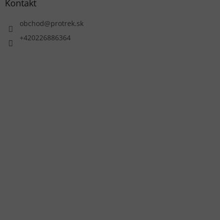
Kontakt
obchod
@
protrek.sk
+420226886364