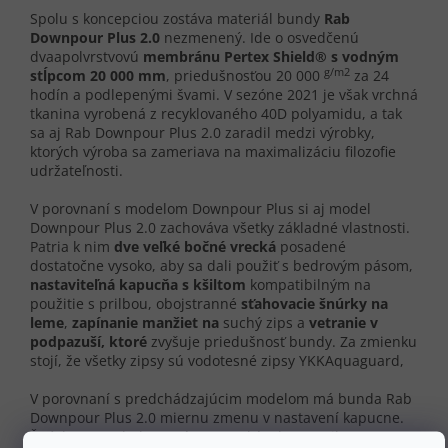
Spolu s koncepciou zostáva materiál bundy
Rab
Downpour Plus 2.0
nezmenený. Ide o osvedčenú
dvaapolvrstvovú
membránu Pertex Shield® s vodným
g/m2
stĺpcom 20 000 mm
, priedušnosťou 20 000
za 24
hodín a podlepenými švami. V sezóne 2021 je však vrchná
tkanina vyrobená z recyklovaného 40D polyamidu, a tak
sa aj Rab Downpour Plus 2.0 zaradil medzi výrobky,
ktorých výroba sa zameriava na maximalizáciu filozofie
udržateľnosti.
V porovnaní s modelom Downpour Plus si aj model
Downpour Plus 2.0 zachováva všetky základné vlastnosti.
Patria k nim
dve veľké bočné vrecká
posadené
dostatočne vysoko, aby sa dali použiť s bedrovým pásom,
nastaviteľná kapucňa s kšiltom
kompatibilným na
použitie s prilbou, obojstranné
sťahovacie šnúrky na
leme
,
zapínanie manžiet na
suchý zips a
vetranie v
podpazuší, ktoré
zvyšuje priedušnosť bundy. Za zmienku
stojí, že všetky zipsy sú vodotesné zipsy YKKAquaguard,
V porovnaní s predchádzajúcim modelom má bunda Rab
Downpour Plus 2.0 miernu zmenu v nastavení kapucne.
Šnúrka na vrchole zostáva rovnaká, ale zmenilo sa