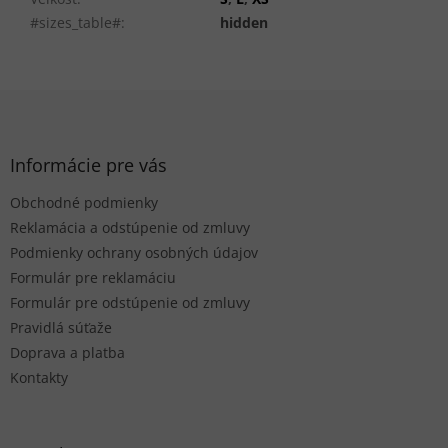
#sizes_table#
:
hidden
Z
á
p
ä
Informácie pre vás
t
Obchodné podmienky
i
e
Reklamácia a odstúpenie od zmluvy
Podmienky ochrany osobných údajov
Formulár pre reklamáciu
Formulár pre odstúpenie od zmluvy
Pravidlá súťaže
Doprava a platba
Kontakty