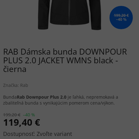
199,20 €
–40 %
RAB Dámska bunda DOWNPOUR
PLUS 2.0 JACKET WMNS black -
čierna
Značka:
Rab
Bunda
Rab Downpour Plus 2.0
je ľahká, nepremokavá a
zbaliteľná bunda s vynikajúcim pomerom cena/výkon.
199,20 €
–40 %
119,40 €
Jednotková
Zvoľte variant
cena: