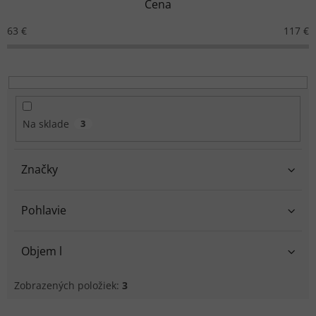
Cena
i
e
63
€
117
€
p
r
o
d
u
k
Na sklade
3
t
o
v
Značky
Pohlavie
Objem l
Zobrazených položiek:
3