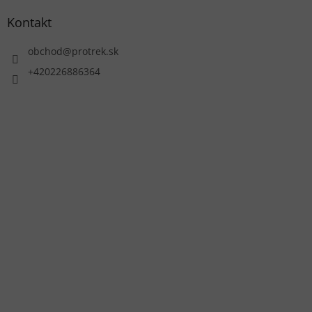
Kontakt
obchod
@
protrek.sk
+420226886364