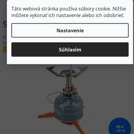
Táto webová stránka používa súbory cookie. Nižšie
Skladom
môžete vykonať ich nastavenie alebo ich odobrieť.
97,60 €
Do košíka
Nastavenie
Súprava na varenie od spoločnosti Primus, ktorá kombinuje
horák s ťahom, dva hrnce a panvicu v jednom balení.
Súhlasím
Výpredaj
88 €
–28 %