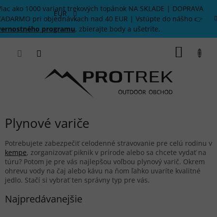
Prejsť
Viac ako 1000 variant trekových topánok NA SKLADE | DOPRAVA
na
EUR
ZADARMO pri objednávkach nad 40 EUR | Vstúpte do nášho 👉
obsah
vernostného programu
, zbierajte body a ušetrite.
NÁKU
KOŠÍK
Plynové variče
Potrebujete zabezpečiť celodenné stravovanie pre celú rodinu v
kempe
, zorganizovať piknik v prírode alebo sa chcete vydať na
túru? Potom je pre vás najlepšou voľbou plynový varič. Okrem
ohrevu vody na čaj alebo kávu na ňom ľahko uvaríte kvalitné
jedlo. Stačí si vybrať ten správny typ pre vás.
Najpredávanejšie