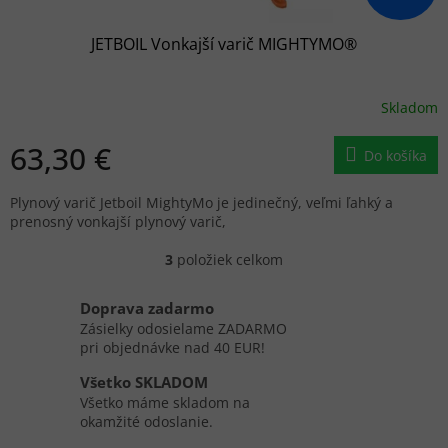
JETBOIL Vonkajší varič MIGHTYMO®
Skladom
63,30 €
Do košíka
Plynový varič Jetboil MightyMo je jedinečný, veľmi ľahký a
prenosný vonkajší plynový varič,
3
položiek celkom
O
v
l
Doprava zadarmo
á
Zásielky odosielame ZADARMO
d
pri objednávke nad 40 EUR!
a
c
Všetko SKLADOM
i
Všetko máme skladom na
e
okamžité odoslanie.
p