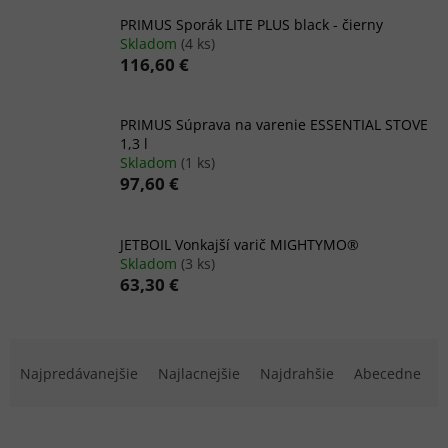
PRIMUS Sporák LITE PLUS black - čierny
Skladom
(4 ks)
116,60 €
PRIMUS Súprava na varenie ESSENTIAL STOVE
1,3 l
Skladom
(1 ks)
97,60 €
JETBOIL Vonkajší varič MIGHTYMO®
Skladom
(3 ks)
63,30 €
R
a
Najpredávanejšie
Najlacnejšie
Najdrahšie
Abecedne
d
e
n