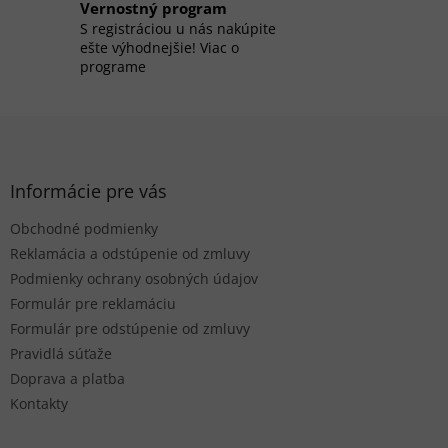
r
Vernostný program
v
S registráciou u nás nakúpite
k
ešte výhodnejšie! Viac o
y
programe
v
ý
p
Z
i
á
s
p
u
ä
Informácie pre vás
t
Obchodné podmienky
i
e
Reklamácia a odstúpenie od zmluvy
Podmienky ochrany osobných údajov
Formulár pre reklamáciu
Formulár pre odstúpenie od zmluvy
Pravidlá súťaže
Doprava a platba
Kontakty