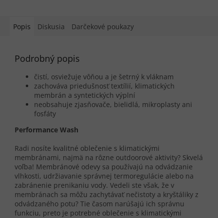
Popis
Diskusia
Darčekové poukazy
Podrobný popis
čistí, osviežuje vôňou a je šetrný k vláknam
zachováva priedušnosť textílií, klimatických
membrán a syntetických výplní
neobsahuje zjasňovače, bielidlá, mikroplasty ani
fosfáty
Performance Wash
Radi nosíte kvalitné oblečenie s klimatickými
membránami, najmä na rôzne outdoorové aktivity? Skvelá
voľba! Membránové odevy sa používajú na odvádzanie
vlhkosti, udržiavanie správnej termoregulácie alebo na
zabránenie prenikaniu vody. Vedeli ste však, že v
membránach sa môžu zachytávať nečistoty a kryštáliky z
odvádzaného potu? Tie časom narúšajú ich správnu
funkciu, preto je potrebné oblečenie s klimatickými