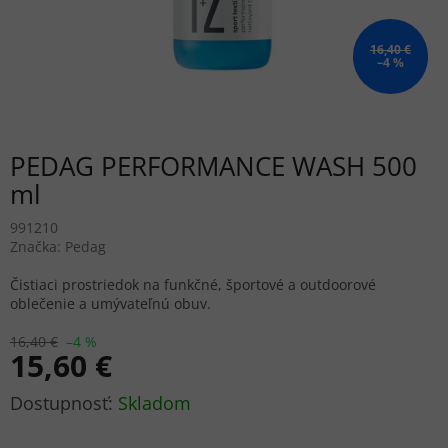
16,40 €
–4 %
PEDAG PERFORMANCE WASH 500
ml
991210
Značka:
Pedag
Čistiaci prostriedok na funkčné, športové a outdoorové
oblečenie a umývateľnú obuv.
16,40 €
–4 %
15,60 €
Jednotková
Skladom
cena: