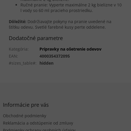
Ručné pranie: Vyperte maximálne 2 kg bielizne v 10
l vody so 60 ml pracieho prostriedku.
Dôležité:
Dodržiavajte pokyny na pranie uvedené na
štítku odevu. Svetlé farebné kusy perte oddelene.
Dodatočné parametre
Kategória
:
Prípravky na ošetrenie odevov
EAN
:
4000354372095
#sizes_table#
:
hidden
Z
á
p
ä
Informácie pre vás
t
Obchodné podmienky
i
e
Reklamácia a odstúpenie od zmluvy
Podmienky ochrany osobných údajov