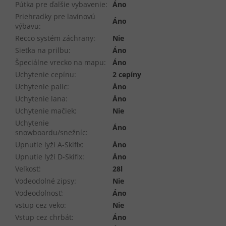
Pútka pre ďalšie vybavenie
:
Áno
Priehradky pre lavínovú
Áno
výbavu
:
Recco systém záchrany
:
Nie
Sieťka na prilbu
:
Áno
Špeciálne vrecko na mapu
:
Áno
Uchytenie cepínu
:
2 cepíny
Uchytenie palíc
:
Áno
Uchytenie lana
:
Áno
Uchytenie mačiek
:
Nie
Uchytenie
Áno
snowboardu/snežníc
:
Upnutie lyží A-Skifix
:
Áno
Upnutie lyží D-Skifix
:
Áno
Veľkosť
:
28l
Vodeodolné zipsy
:
Nie
Vodeodolnosť
:
Áno
vstup cez veko
:
Nie
Vstup cez chrbát
:
Áno