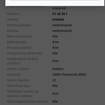
Áno - nepremokavý
Nepremokavosť batohu
:
materiál
Objem l
:
21 až 35 l
Veľkosť
:
Unisize
Krajina pôvodu
:
nedostupné
Sezóna
:
nedostupné
Bedrové vrecko
:
Nie
Bedrový pás
:
Áno
Hrudný popruh
:
Áno
Integrovaná pláštenka
:
Nie
Integrovaný chránič
Áno
chrbtice
:
#sizes_table#
:
hidden
Materiál
:
100% Polyamid 400D
objem batohu
:
22
Obvodový zips
:
Nie
Oddelené vrecko na
Áno
lavínovú výbavu
:
Odnímateľný bedrový pás
:
Nie