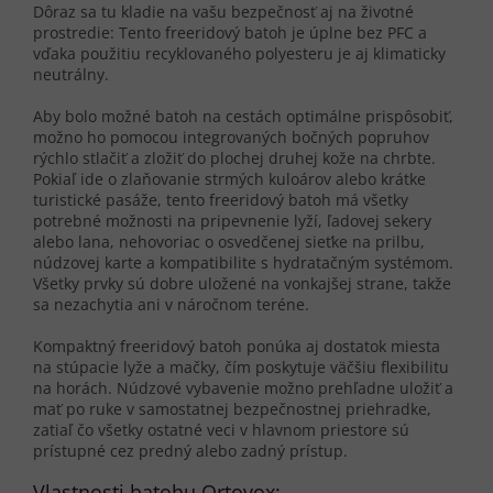
Dôraz sa tu kladie na vašu bezpečnosť aj na životné
prostredie: Tento freeridový batoh je úplne bez PFC a
vďaka použitiu recyklovaného polyesteru je aj klimaticky
neutrálny.
Aby bolo možné batoh na cestách optimálne prispôsobiť,
možno ho pomocou integrovaných bočných popruhov
rýchlo stlačiť a zložiť do plochej druhej kože na chrbte.
Pokiaľ ide o zlaňovanie strmých kuloárov alebo krátke
turistické pasáže, tento freeridový batoh má všetky
potrebné možnosti na pripevnenie lyží, ľadovej sekery
alebo lana, nehovoriac o osvedčenej sieťke na prilbu,
núdzovej karte a kompatibilite s hydratačným systémom.
Všetky prvky sú dobre uložené na vonkajšej strane, takže
sa nezachytia ani v náročnom teréne.
Kompaktný freeridový batoh ponúka aj dostatok miesta
na stúpacie lyže a mačky, čím poskytuje väčšiu flexibilitu
na horách. Núdzové vybavenie možno prehľadne uložiť a
mať po ruke v samostatnej bezpečnostnej priehradke,
zatiaľ čo všetky ostatné veci v hlavnom priestore sú
prístupné cez predný alebo zadný prístup.
Vlastnosti batohu Ortovox: