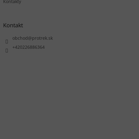
Kontakty
Kontakt
obchod
@
protrek.sk
+420226886364