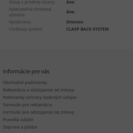
Vstup z prednej strany
:
Áno
Vyberateľná chrbtová
Áno
výstuha
:
Výrobcovia
:
Ortovox
Chrbtový systém
:
CLASP BACK SYSTEM
Z
á
p
ä
Informácie pre vás
t
Obchodné podmienky
i
e
Reklamácia a odstúpenie od zmluvy
Podmienky ochrany osobných údajov
Formulár pre reklamáciu
Formulár pre odstúpenie od zmluvy
Pravidlá súťaže
Doprava a platba