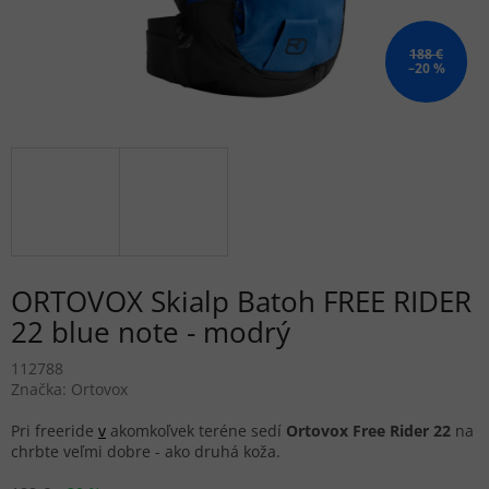
188 €
–20 %
ORTOVOX Skialp Batoh FREE RIDER
22 blue note - modrý
112788
Značka:
Ortovox
Pri freeride
v
akomkoľvek teréne sedí
Ortovox Free Rider 22
na
chrbte veľmi dobre - ako druhá koža.