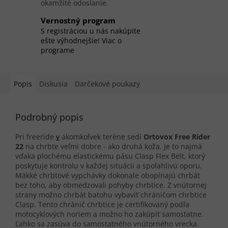
okamžité odoslanie.
Vernostný program
S registráciou u nás nakúpite
ešte výhodnejšie! Viac o
programe
Popis
Diskusia
Darčekové poukazy
Podrobný popis
Pri freeride
v
akomkoľvek teréne sedí
Ortovox Free Rider
22
na chrbte veľmi dobre - ako druhá koža. Je to najmä
vďaka plochému elastickému pásu Clasp Flex Belt, ktorý
poskytuje kontrolu v každej situácii a spoľahlivú oporu.
Mäkké chrbtové vypchávky dokonale obopínajú chrbát
bez toho, aby obmedzovali pohyby chrbtice. Z vnútornej
strany možno chrbát batohu vybaviť chráničom chrbtice
Clasp. Tento chránič chrbtice je certifikovaný podľa
motocyklových noriem a možno ho zakúpiť samostatne.
Ľahko sa zasúva do samostatného vnútorného vrecka.