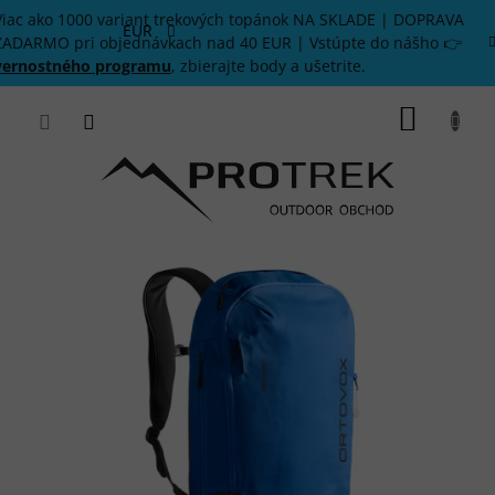
Prejsť
Viac ako 1000 variant trekových topánok NA SKLADE | DOPRAVA
na
EUR
ZADARMO pri objednávkach nad 40 EUR | Vstúpte do nášho 👉
obsah
vernostného programu
, zbierajte body a ušetrite.
NÁKU
KOŠÍK