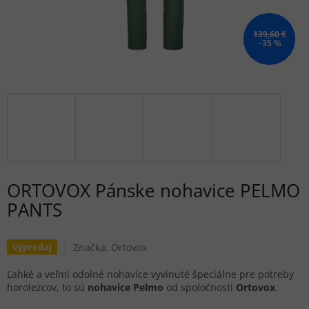
139,60 €
–35 %
ORTOVOX Pánske nohavice PELMO
PANTS
Značka:
Ortovox
Výpredaj
Ľahké a veľmi odolné nohavice vyvinuté špeciálne pre potreby
horolezcov, to sú
nohavice Pelmo
od spoločnosti
Ortovox
.