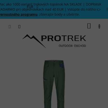
Prejsť
Viac ako 1000 variant trekových topánok NA SKLADE | DOPRAVA
na
EUR
ZADARMO pri objednávkach nad 40 EUR | Vstúpte do nášho 👉
obsah
vernostného programu
, zbierajte body a ušetrite.
NÁKU
KOŠÍK