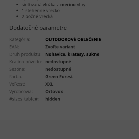
sieťovaná vložka z
merino
vlny
1 stehenné vrecko
2 bočné vrecká
Dodatočné parametre
Kategória
:
OUTDOOROVÉ OBLEČENIE
EAN
:
Zvoľte variant
Druh produktu
:
Nohavice, kraťasy, sukne
Krajina pôvodu
:
nedostupné
Sezóna
:
nedostupné
Farba
:
Green Forest
Veľkosť
:
XXL
Výrobcovia
:
Ortovox
#sizes_table#
:
hidden
Z
á
p