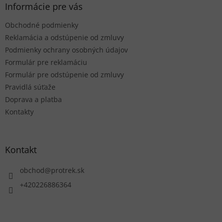
ä
Informácie pre vás
t
Obchodné podmienky
i
e
Reklamácia a odstúpenie od zmluvy
Podmienky ochrany osobných údajov
Formulár pre reklamáciu
Formulár pre odstúpenie od zmluvy
Pravidlá súťaže
Doprava a platba
Kontakty
Kontakt
obchod
@
protrek.sk
+420226886364