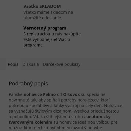
Všetko SKLADOM
Všetko máme skladom na
okamžité odoslanie.
Vernostný program
S registráciou u nás nakúpite
ešte výhodnejšie! Viac o
programe
Popis
Diskusia
Darčekové poukazy
Podrobný popis
Pánske
nohavice
Pelmo
od
Ortovox
sú špeciálne
navrhnuté tak, aby spĺňali potreby horolezcov, ktorí
potrebujú spoľahlivý a ľahký výstroj na celý deň. Nohavice
sa vyznačujú štýlovým dizajnom, vysokou priedušnosťou
a pohodlím. Vďaka štíhlejšiemu strihu a
anatomicky
tvarovaným kolenám
sú nohavice ideálnou voľbou pre
mužov, ktorí nechcú byť obmedzovaní v pohybe.