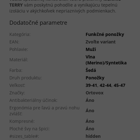
TERRY
vám poskytnú pohodlie a vynikajúcu tepelnú
izoláciu v akýchkoľvek nepriaznivých podmienkach.
Dodatočné parametre
Kategória
:
Funkčné ponožky
EAN
:
Zvoľte variant
Pohlavie
:
Muži
Vlna
Materiál
:
(Merino)/Syntetika
Farba
:
Šedá
Druh produktu
:
Ponožky
Veľkosť
:
39-41
,
42-44
,
45-47
Značky
:
Ortovox
Antibakteriálny účinok
:
Áno
Ergonómia pre ľavú a pravú nohu
Áno
zvlášť
:
Kompresné
:
Áno
Ploché švy na špici
:
Áno
#sizes_table#
:
hidden