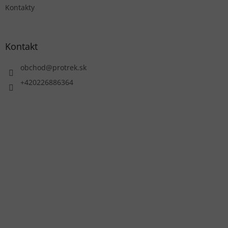
Kontakty
Kontakt
obchod
@
protrek.sk
+420226886364