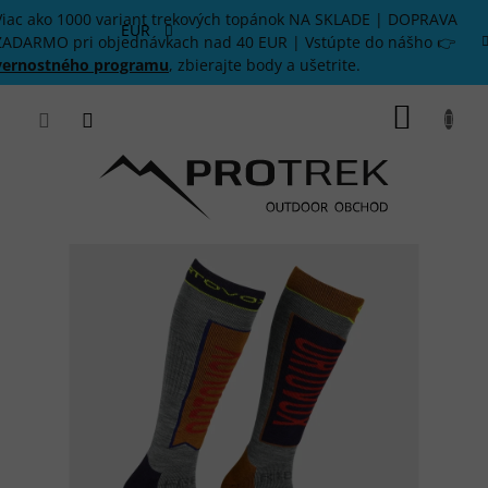
Prejsť
Viac ako 1000 variant trekových topánok NA SKLADE | DOPRAVA
na
EUR
ZADARMO pri objednávkach nad 40 EUR | Vstúpte do nášho 👉
obsah
vernostného programu
, zbierajte body a ušetrite.
NÁKU
KOŠÍK