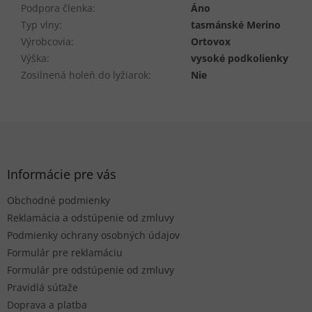
Podpora členka
:
Áno
Typ vlny
:
tasmánské Merino
Výrobcovia
:
Ortovox
Výška
:
vysoké podkolienky
Zosilnená holeň do lyžiarok
:
Nie
Z
á
p
ä
Informácie pre vás
t
Obchodné podmienky
i
e
Reklamácia a odstúpenie od zmluvy
Podmienky ochrany osobných údajov
Formulár pre reklamáciu
Formulár pre odstúpenie od zmluvy
Pravidlá súťaže
Doprava a platba