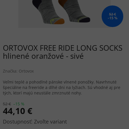
52 €
–15 %
ORTOVOX FREE RIDE LONG SOCKS
hlinené oranžové - sivé
Značka:
Ortovox
Veľmi teplé a pohodlné pánske vlnené ponožky. Navrhnuté
špeciálne na freeride a dlhé dni na lyžiach. Sú vhodné aj pre
tých, ktorí majú neustále zmrznuté nohy.
52 €
–15 %
44,10 €
Jednotková
Zvoľte variant
cena: