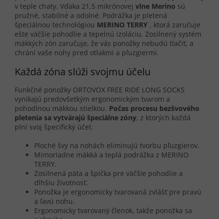
v teple chaty. Vďaka 21,5 mikrónovej
vlne Merino
sú
pružné, stabilné a odolné. Podrážka je pletená
špeciálnou technológiou
MERINO TERRY
, ktorá zaručuje
ešte väčšie pohodlie a tepelnú izoláciu. Zosilnený systém
mäkkých zón zaručuje, že vás ponožky nebudú tlačiť, a
chráni vaše nohy pred otlakmi a pľuzgiermi.
Každá zóna slúži svojmu účelu
Funkčné ponožky ORTOVOX FREE RIDE LONG SOCKS
vynikajú predovšetkým ergonomickým tvarom a
pohodlnou mäkkou stielkou.
Počas procesu bezšvového
pletenia sa vytvárajú špeciálne zóny
, z ktorých každá
plní svoj špecifický účel:
Ploché švy na nohách eliminujú tvorbu pľuzgierov.
Mimoriadne mäkká a teplá podrážka z MERINO
TERRY.
Zosilnená päta a špička pre väčšie pohodlie a
dlhšiu životnosť.
Ponožka je ergonomicky tvarovaná zvlášť pre pravú
a ľavú nohu.
Ergonomicky tvarovaný členok, takže ponožka sa