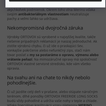
priadze. Táto vlna tiež
reguluje teplotu a
dokonale
odvádza pot,
takže sa budete cítiť pohodlne za
akýchkoľvek podmienok. Okrem toho vlna Merino vďaka
svojim
antibakteriálnym vlastnostiam
neutralizuje
pachy a veľmi ľahko sa udržiava.
Nekompromisná dvojročná záruka
Výrobky ORTOVOX sú vyrobené v najvyššej kvalite, takže
riešenie prípadných reklamácií je naozaj jednoduché. Ak
zistíte výrobnú chybu, či už ide o praskajúci šev,
vonkajšie pokrčenie alebo nefunkčný zips, stačí nám
tovar poslať a
my sa postaráme o opravu, výmenu alebo
vrátenie peňazí
. Na mimozáručné opravy má spoločnosť
ORTOVOX vlastné servisné stredisko, kde vám všetko
opravia.
Na svahu ani na chate to nikdy nebolo
pohodlnejšie.
Či už jazdíte celý deň v prašane, alebo stúpate náročným
terénom, dlhé ponožky ORTOVOX FREERIDE LONG SOCKS
budú vždy pohodlné a udržia vaše nohy v teple a chlade.
Vďaka špeciálnej konštrukcii vzoru pleteniny
MERINO