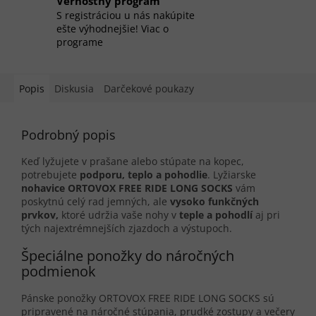
Vernostný program
S registráciou u nás nakúpite
ešte výhodnejšie! Viac o
programe
Popis
Diskusia
Darčekové poukazy
Podrobný popis
Keď lyžujete v prašane alebo stúpate na kopec,
potrebujete
podporu, teplo a pohodlie
. Lyžiarske
nohavice ORTOVOX FREE RIDE LONG SOCKS
vám
poskytnú celý rad jemných, ale
vysoko funkčných
prvkov,
ktoré udržia vaše nohy v
teple a pohodlí
aj pri
tých najextrémnejších zjazdoch a výstupoch.
Špeciálne ponožky do náročných
podmienok
Pánske ponožky ORTOVOX FREE RIDE LONG SOCKS sú
pripravené na náročné stúpania, prudké zostupy a večery