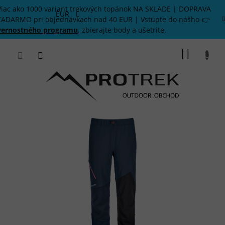
Prejsť
Viac ako 1000 variant trekových topánok NA SKLADE | DOPRAVA
na
EUR
ZADARMO pri objednávkach nad 40 EUR | Vstúpte do nášho 👉
obsah
vernostného programu
, zbierajte body a ušetrite.
NÁKU
KOŠÍK