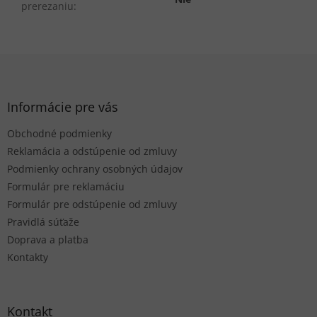
prerezaniu
:
Z
á
p
ä
Informácie pre vás
t
Obchodné podmienky
i
e
Reklamácia a odstúpenie od zmluvy
Podmienky ochrany osobných údajov
Formulár pre reklamáciu
Formulár pre odstúpenie od zmluvy
Pravidlá súťaže
Doprava a platba
Kontakty
Kontakt