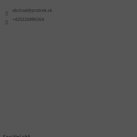
obchod
@
protrek.sk
+420226886364
Sociální sítě