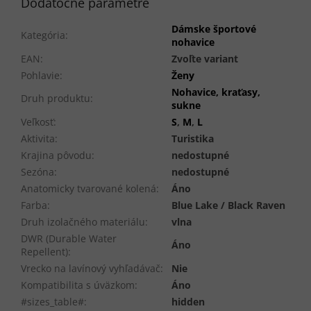
Dodatočné parametre
Dámske športové
Kategória
:
nohavice
EAN
:
Zvoľte variant
Pohlavie
:
Ženy
Nohavice, kraťasy,
Druh produktu
:
sukne
Veľkosť
:
S
,
M
,
L
Aktivita
:
Turistika
Krajina pôvodu
:
nedostupné
Sezóna
:
nedostupné
Anatomicky tvarované kolená
:
Áno
Farba
:
Blue Lake / Black Raven
Druh izolačného materiálu
:
vlna
DWR (Durable Water
Áno
Repellent)
:
Vrecko na lavínový vyhľadávač
:
Nie
Kompatibilita s úväzkom
:
Áno
#sizes_table#
:
hidden