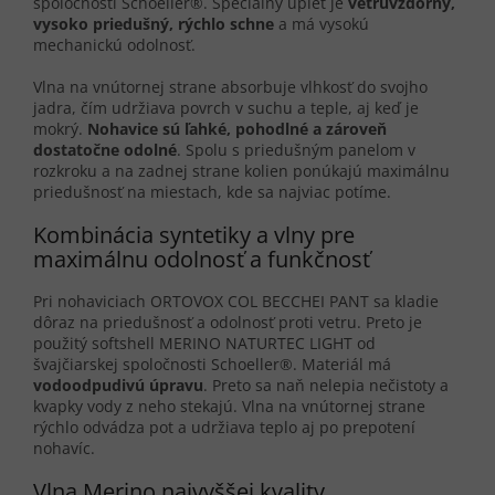
spoločnosti Schoeller®. Špeciálny úplet je
vetruvzdorný,
vysoko priedušný, rýchlo schne
a má vysokú
mechanickú odolnosť.
Vlna na vnútornej strane absorbuje vlhkosť do svojho
jadra, čím udržiava povrch v suchu a teple, aj keď je
mokrý.
Nohavice sú ľahké, pohodlné a zároveň
dostatočne odolné
. Spolu s priedušným panelom v
rozkroku a na zadnej strane kolien ponúkajú maximálnu
priedušnosť na miestach, kde sa najviac potíme.
Kombinácia syntetiky a vlny pre
maximálnu odolnosť a funkčnosť
Pri nohaviciach ORTOVOX COL BECCHEI PANT sa kladie
dôraz na priedušnosť a odolnosť proti vetru. Preto je
použitý softshell MERINO NATURTEC LIGHT od
švajčiarskej spoločnosti Schoeller®. Materiál má
vodoodpudivú úpravu
. Preto sa naň nelepia nečistoty a
kvapky vody z neho stekajú. Vlna na vnútornej strane
rýchlo odvádza pot a udržiava teplo aj po prepotení
nohavíc.
Vlna Merino najvyššej kvality