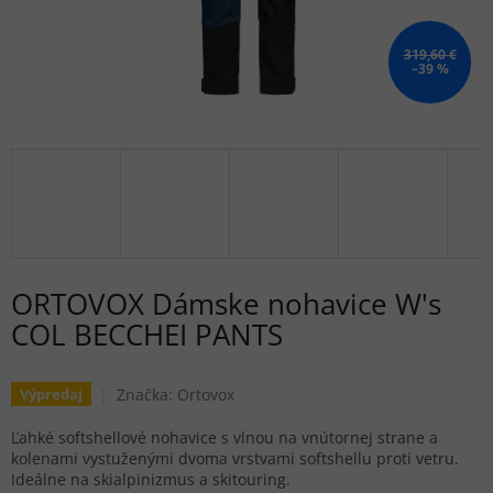
319,60 €
–39 %
ORTOVOX Dámske nohavice W's
COL BECCHEI PANTS
Značka:
Ortovox
Výpredaj
Ľahké softshellové nohavice s vlnou na vnútornej strane a
kolenami vystuženými dvoma vrstvami softshellu proti vetru.
Ideálne na skialpinizmus a skitouring.