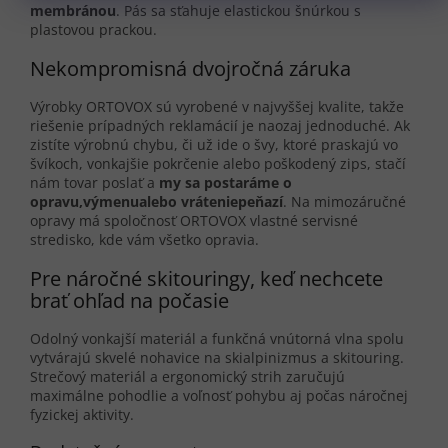
membránou
. Pás sa sťahuje elastickou šnúrkou s
plastovou prackou.
Nekompromisná dvojročná záruka
Výrobky ORTOVOX sú vyrobené v najvyššej kvalite, takže
riešenie prípadných reklamácií je naozaj jednoduché. Ak
zistíte výrobnú chybu, či už ide o švy, ktoré praskajú vo
švíkoch, vonkajšie pokrčenie alebo poškodený zips, stačí
nám tovar poslať a
my sa postaráme o
opravu,
výmenu
alebo vrátenie
peňazí
. Na mimozáručné
opravy má spoločnosť ORTOVOX vlastné servisné
stredisko, kde vám všetko opravia.
Pre náročné skitouringy, keď nechcete
brať ohľad na počasie
Odolný vonkajší materiál a funkčná vnútorná vlna spolu
vytvárajú skvelé nohavice na skialpinizmus a skitouring.
Strečový materiál a ergonomický strih zaručujú
maximálne pohodlie a voľnosť pohybu aj počas náročnej
fyzickej aktivity.