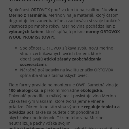
Spoločnosť ORTOVOX používa len tú najkvalitnejšiu
vlnu
Merino z Tasmánie
. Merino vlna je materiál, ktorý časom
degraduje len zanedbateľne a zachováva si svoje funkčné
vlastnosti po mnoho rokov. Merino vlna pochádza len z
vybraných fariem,
ktoré spĺňajú prísne
normy
ORTOVOX
WOOL PROMISE (OWP
).
Spoločnosť ORTOVOX získava svoju novú merino
vlnu z certifikovaných ovčích fariem, ktoré
dodržiavajú
etické zásady zaobchádzania
so
zvieratami
.
Náročné požiadavky na kvalitu značky ORTOVOX
spĺňa iba vlna z tasmánskych oviec.
Tieto farmy pravidelne monitoruje OWP. Samotná vlna je
100 ekologická, a
preto mimoriadne
ekologická
.
Dokonalé pohodlie a mäkký pocit poskytuje vlna Merino
vďaka tenkým vláknam, ktoré tvoria jemné vlnené
priadze. Okrem toho táto vlna výborne
reguluje teplotu a
odvádza pot
, takže sa budete cítiť pohodlne za
akýchkoľvek podmienok. Okrem toho vlna Merino
neutralizuje pachy vďaka svojim
antibakteriálnym
vlastnostiam
a veľmi ľahko sa udržiava.