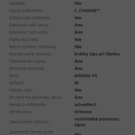
Návleky
:
Nie
Názov softshellu
:
C_CHANGE™
Odopnutie návlekov
:
Nie
Odolnosť voči vetru
:
Áno
Odolnosť voči vode
:
Áno
Pútka na traky
:
Nie
Recco systém záchrany
:
Nie
Rozopínanie nohavic
:
krátky zips pri členku
Sťahovanie v páse
:
Áno
Strečový materiál
:
Áno
Strih
:
Athletic Fit
Veľkosť
:
M
Vetrací zips
:
Nie
Vhodné na lyžiarsku obuv
:
Áno
Výrobca softshellu
:
schoeller®
Výrobcovia
:
Ortovox
rozšíriteľné pomocou
Zakončenie nohavic
:
zipsu
Zosilnené členky proti
Nie