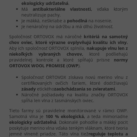
ekologicky udržateľná
.
Má
antibakteriálne vlastnosti,
vďaka ktorým
neutralizuje pachy.
Je mäkká, neškriabe a
pohodlná
na nosenie.
Je nenáročný na údržbu a má dlhú životnosť.
Spoločnosť ORTOVOX má náročné
kritériá na samotný
chov oviec, ktoré výrazne ovplyvňujú kvalitu ich vlny.
Aby ich spoločnosť ORTOVOX splnila,
nakupuje vlnu len z
niekoľkých vybraných chovov,
ktoré podliehajú
pravidelnej kontrole a ktoré spĺňajú prísne
normy
ORTOVOX WOOL PROMISE (OWP
).
Spoločnosť ORTOVOX získava novú merino vlnu z
certifikovaných ovčích fariem, ktoré dodržiavajú
zásady
etického
zaobchádzania so zvieratami
.
Náročné požiadavky na kvalitu značky ORTOVOX
spĺňa len vlna z tasmánskych oviec.
Tieto farmy sú pravidelne monitorované v rámci OWP.
Samotná vlna je
100 % ekologická,
a teda mimoriadne
ekologicky udržateľná
. Dokonalé pohodlie a mäkký pocit
poskytuje merino vlna vďaka tenkým vláknam, ktoré tvoria
jemné vlnené priadze. Táto vlna tiež
reguluje teplotu a