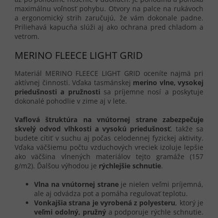
maximálnu voľnosť pohybu. Otvory na palce na rukávoch
a ergonomický strih zaručujú, že vám dokonale padne.
Priliehavá kapucňa slúži aj ako ochrana pred chladom a
vetrom.
MERINO FLEECE LIGHT GRID
Materiál MERINO FLEECE LIGHT GRID oceníte najmä pri
aktívnej činnosti. Vďaka tasmánskej
merino vlne, vysokej
priedušnosti a pružnosti
sa príjemne nosí a poskytuje
dokonalé pohodlie v zime aj v lete.
Vaflová štruktúra na vnútornej strane zabezpečuje
skvelý odvod vlhkosti a vysokú priedušnosť
, takže sa
budete
cítiť v suchu
aj počas celodennej fyzickej aktivity.
Vďaka väčšiemu počtu vzduchových vreciek izoluje lepšie
ako väčšina vlnených materiálov tejto gramáže (157
g/m2). Ďalšou výhodou je
rýchlejšie schnutie
.
Vlna na vnútornej strane
je nielen veľmi príjemná,
ale aj odvádza pot a pomáha regulovať teplotu.
Vonkajšia strana je vyrobená z polyesteru
, ktorý je
veľmi odolný, pružný
a podporuje rýchle schnutie.