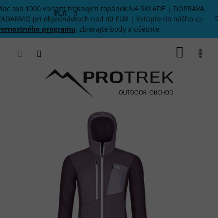
Prejsť
Viac ako 1000 variant trekových topánok NA SKLADE | DOPRAVA
na
EUR
ZADARMO pri objednávkach nad 40 EUR | Vstúpte do nášho 👉
obsah
vernostného programu
, zbierajte body a ušetrite.
NÁKU
KOŠÍK