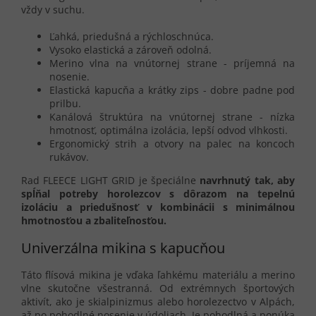
vždy v suchu.
Ľahká, priedušná a rýchloschnúca.
Vysoko elastická a zároveň odolná.
Merino vlna na vnútornej strane - príjemná na
nosenie.
Elastická kapucňa a krátky zips - dobre padne pod
prilbu.
Kanálová štruktúra na vnútornej strane - nízka
hmotnosť, optimálna izolácia, lepší odvod vlhkosti.
Ergonomický strih a otvory na palec na koncoch
rukávov.
Rad FLEECE LIGHT GRID je špeciálne
navrhnutý tak, aby
spĺňal potreby horolezcov s dôrazom na tepelnú
izoláciu a priedušnosť v kombinácii s minimálnou
hmotnosťou a zbaliteľnosťou.
Univerzálna mikina s kapucňou
Táto flísová mikina je vďaka ľahkému materiálu a merino
vlne skutočne všestranná. Od extrémnych športových
aktivít, ako je skialpinizmus alebo horolezectvo v Alpách,
až po pohodlné nosenie v údoliach. Je pohodlná a ponúka