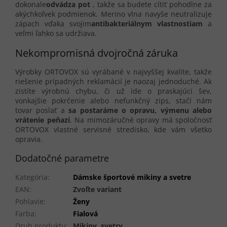
dokonale
odvádza pot
, takže sa budete cítiť pohodlne za
akýchkoľvek podmienok. Merino vlna navyše neutralizuje
zápach vďaka svojim
antibakteriálnym vlastnostiam
a
veľmi ľahko sa udržiava.
Nekompromisná dvojročná záruka
Výrobky ORTOVOX sú vyrábané v najvyššej kvalite, takže
riešenie prípadných reklamácií je naozaj jednoduché. Ak
zistíte výrobnú chybu, či už ide o praskajúci šev,
vonkajšie pokrčenie alebo nefunkčný zips, stačí nám
tovar poslať a
sa postaráme o opravu, výmenu alebo
vrátenie peňazí
. Na mimozáručné opravy má spoločnosť
ORTOVOX vlastné servisné stredisko, kde vám všetko
opravia.
Dodatočné parametre
Kategória
:
Dámske športové mikiny a svetre
EAN
:
Zvoľte variant
Pohlavie
:
Ženy
Farba
:
Fialová
Druh produktu
:
Mikiny, svetry