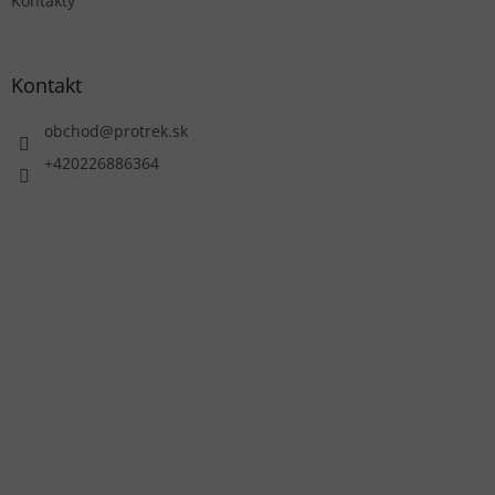
Kontakty
Kontakt
obchod
@
protrek.sk
+420226886364