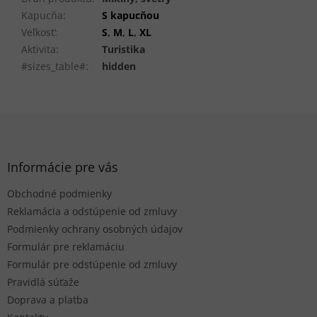
Kapucňa
:
S kapucňou
Veľkosť
:
S
,
M
,
L
,
XL
Aktivita
:
Turistika
#sizes_table#
:
hidden
Z
á
p
ä
Informácie pre vás
t
Obchodné podmienky
i
e
Reklamácia a odstúpenie od zmluvy
Podmienky ochrany osobných údajov
Formulár pre reklamáciu
Formulár pre odstúpenie od zmluvy
Pravidlá súťaže
Doprava a platba