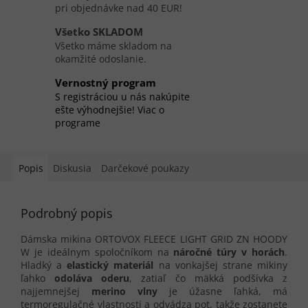
pri objednávke nad 40 EUR!
Všetko SKLADOM
Všetko máme skladom na
okamžité odoslanie.
Vernostný program
S registráciou u nás nakúpite
ešte výhodnejšie! Viac o
programe
Popis
Diskusia
Darčekové poukazy
Podrobný popis
Dámska mikina ORTOVOX FLEECE LIGHT GRID ZN HOODY
W je ideálnym spoločníkom na
náročné túry v horách
.
Hladký a
elastický
materiál
na vonkajšej strane mikiny
ľahko
odoláva oderu
, zatiaľ čo mäkká podšívka z
najjemnejšej
merino vlny
je úžasne ľahká, má
termoregulačné vlastnosti a odvádza pot, takže zostanete