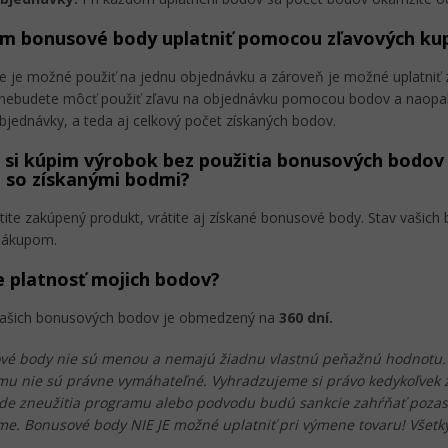
m bonusové body uplatniť pomocou zľavových ku
e je možné použiť na jednu objednávku a zároveň je možné uplatniť z
nebudete môcť použiť zľavu na objednávku pomocou bodov a naopak.
jednávky, a teda aj celkový počet získaných bodov.
 si kúpim výrobok bez použitia bonusových bodov 
 so získanými bodmi?
tite zakúpený produkt, vrátite aj získané bonusové body. Stav vašich
nákupom.
e platnosť mojich bodov?
vašich bonusových bodov je obmedzený na
360 dní.
vé body nie sú menou a nemajú žiadnu vlastnú peňažnú hodnotu.
mu nie sú právne vymáhateľné. Vyhradzujeme si právo kedykoľvek 
de zneužitia programu alebo podvodu budú sankcie zahŕňať pozast
e. Bonusové body NIE JE možné uplatniť pri výmene tovaru! Všetk