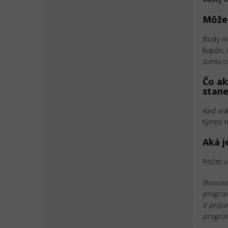
Môže
Body ni
kupón, 
sumu ob
Čo ak
stane
Keď vrá
týmto 
Aká j
Počet 
Bonuso
progra
V prípa
program