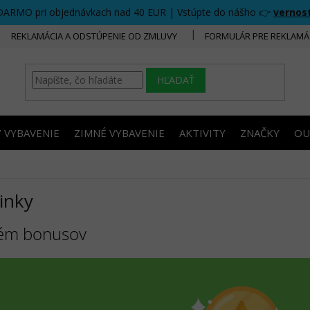
DARMO pri objednávkach nad 40 EUR | Vstúpte do nášho 👉
vernos
REKLAMÁCIA A ODSTÚPENIE OD ZMLUVY
FORMULÁR PRE REKLAMÁ
HĽADAŤ
/ VYBAVENIE
ZIMNÉ VYBAVENIE
AKTIVITY
ZNAČKY
OU
inky
ém bonusov