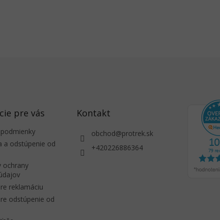
O
v
l
á
d
a
c
i
e
cie pre vás
Kontakt
p
r
 podmienky
obchod
@
protrek.sk
v
a a odstúpenie od
+420226886364
k
y
 ochrany
v
údajov
ý
p
re reklamáciu
i
re odstúpenie od
s
u