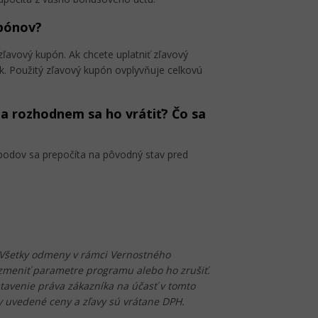
pónov?
ľavový kupón. Ak chcete uplatniť zľavový
 Použitý zľavový kupón ovplyvňuje celkovú
a rozhodnem sa ho vrátiť? Čo sa
 bodov sa prepočíta na pôvodný stav pred
Všetky odmeny v rámci Vernostného
zmeniť parametre programu alebo ho zrušiť.
avenie práva zákazníka na účasť v tomto
y uvedené ceny a zľavy sú vrátane DPH.