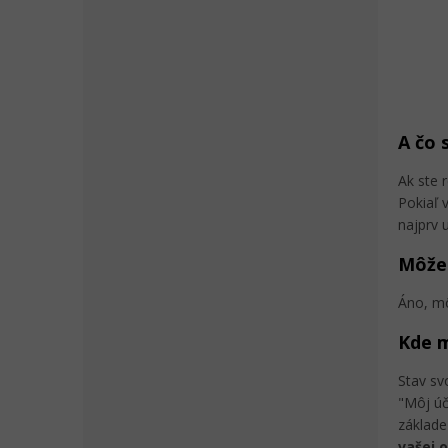
A čo 
Ak ste 
Pokiaľ 
najprv 
Môže
Áno, mô
Kde m
Stav sv
"Môj úč
základ
vašej 