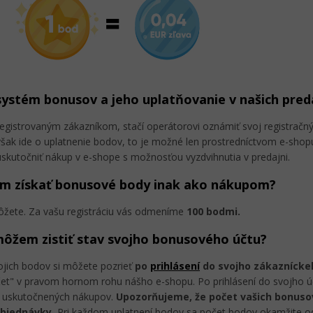
systém bonusov a jeho uplatňovanie v našich pred
registrovaným zákazníkom, stačí operátorovi oznámiť svoj registračn
však ide o uplatnenie bodov, to je možné len prostredníctvom e-shopu
uskutočniť nákup v e-shope s možnosťou vyzdvihnutia v predajni.
m získať bonusové body inak ako nákupom?
žete. Za vašu registráciu vás odmeníme
100 bodmi.
ôžem zistiť stav svojho bonusového účtu?
ojich bodov si môžete pozrieť
po
prihlásení
do svojho zákaznícke
et" v pravom hornom rohu nášho e-shopu. Po prihlásení do svojho úč
e uskutočnených nákupov.
Upozorňujeme, že počet vašich bonusov
objednávky.
Pri každom uplatnení bodov sa počet bodov okamžite o