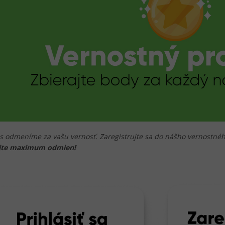
ás odmeníme za vašu vernosť. Zaregistrujte sa do nášho vernostn
ajte maximum odmien!