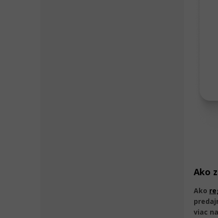
Ako z
Ako
re
predajn
viac n