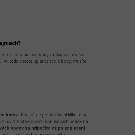
ajniach?
ý e-mail a bonusové body z nákupu sú vaše.
. Ak teda chcete uplatniť svoje body, musíte
ho konta
. Konkrétne po prihlásení kliknite na
tu uvidíte stav svojich bonusových bodov na
ých bodov sa pripočíta až po zaplatení
dpočíta z vášho bonusového účtu.