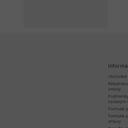
Z
á
p
ä
t
Informá
i
e
Obchodné
Reklamáci
zmluvy
Podmienky
osobných 
Formulár p
Formulár p
zmluvy