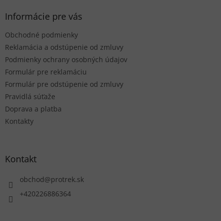
p
ä
Informácie pre vás
t
Obchodné podmienky
i
e
Reklamácia a odstúpenie od zmluvy
Podmienky ochrany osobných údajov
Formulár pre reklamáciu
Formulár pre odstúpenie od zmluvy
Pravidlá súťaže
Doprava a platba
Kontakty
Kontakt
obchod
@
protrek.sk
+420226886364