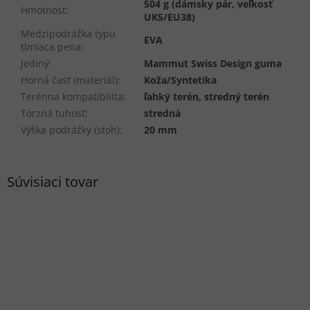
504 g (dámsky pár, veľkosť
Hmotnosť
:
UK5/EU38)
Medzipodrážka typu
EVA
tlmiaca pena
:
Jediný
:
Mammut Swiss Design guma
Horná časť (materiál)
:
Koža/Syntetika
Terénna kompatibilita
:
ľahký terén, stredný terén
Torzná tuhosť
:
stredná
Výška podrážky (stoh)
:
20 mm
Súvisiaci tovar