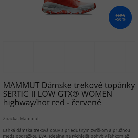
160 €
–50 %
MAMMUT Dámske trekové topánky
SERTIG II LOW GTX® WOMEN
highway/hot red - červené
Značka:
Mammut
Ľahká dámska treková obuv s priedušným zvrškom a pružnou
medzipodrážkou EVA. Ideálna na rýchlejší pohyb v ľahkom až