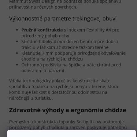
Mammut Swiss Design na podrážke ponúka spoľahlivú
priľnavosť na rôznych povrchoch.
Výkonnostné parametre trekingovej obuvi
Pružná konštrukcia
s indexom flexibility A4 pre
prirodzený pohyb nohy
Stredne hlboký 4 mm dezén behúňa pre dobrú
trakciu v ľahkom až stredne ťažkom teréne
Klesnutie 7 mm podporuje prirodzené odvaľovanie
chodidla na rýchlejšiu chôdzu
Ochranná podšívka na špičke a päte chráni pred
odieraním a nárazmi
Vďaka technologicky pokročilej konštrukcii získate
spoľahlivú topánku na rýchlejší pohyb v teréne, ktorá
kombinuje ľahkosť s dostatočnou odolnosťou na
náročnejšiu turistiku.
Zdravotné výhody a ergonómia chôdze
Premyslená konštrukcia topánky Sertig II Low podporuje
prirodzený pohyb chodidla a zároveň poskytuje potrebnú
oporu.
Stredná podpora klenby
pomáha udržiavať