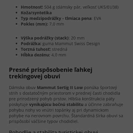
Hmotnosť:
504 g (dámsky pár, veľkosť UK5/EU38)
Koža/syntetika
Typ medzipodrážky - tlmiaca pena
: EVA
Pokles (mm):
7,0 mm
Výška podrážky (stack)
: 20 mm
Podrážka:
guma Mammut Swiss Design
Torzná tuhosť:
stredná
Hĺbka dezénu:
4,0 mm
Presné prispôsobenie ľahkej
trekingovej obuvi
Dámska obuv
Mammut Sertig II Low
ponúka športový
strih s dostatočným priestorom v prednej časti chodidla
pre prirodzený pohyb prstov. Hlbšia konštrukcia päty
poskytuje
vynikajúcu bočnú stabilitu
a účinne zabraňuje
pohybu nohy vo vnútri topánky aj pri dynamickom
pohybe na nerovnom povrchu. Štandardná šírka obuvi sa
prispôsobí väčšine typov chodidiel.
Pohodlie a stabilita turistickej obuvi