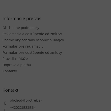
Z
á
p
ä
Informácie pre vás
t
Obchodné podmienky
i
e
Reklamácia a odstúpenie od zmluvy
Podmienky ochrany osobných údajov
Formulár pre reklamáciu
Formulár pre odstúpenie od zmluvy
Pravidlá súťaže
Doprava a platba
Kontakty
Kontakt
obchod
@
protrek.sk
+420226886364