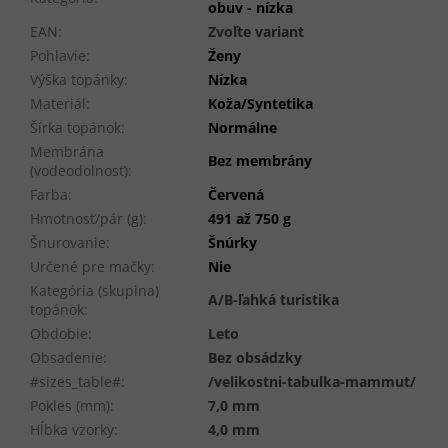
obuv - nízka
EAN
:
Zvoľte variant
Pohlavie
:
Ženy
Výška topánky
:
Nízka
Materiál
:
Koža/Syntetika
Šírka topánok
:
Normálne
Membrána
Bez membrány
(vodeodolnosť)
:
Farba
:
Červená
Hmotnosť/pár (g)
:
491 až 750 g
Šnurovanie
:
Šnúrky
Určené pre mačky
:
Nie
Kategória (skupina)
A/B-ľahká turistika
topánok
:
Obdobie
:
Leto
Obsadenie
:
Bez obsádzky
#sizes_table#
:
/velikostni-tabulka-mammut/
Pokles (mm)
:
7,0 mm
Hĺbka vzorky
:
4,0 mm