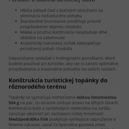
Hlbšia pätová časť s bočnými výstuhami na
elimináciu nežiaduceho pohybu
Štandardné šnurovanie umožňuje presné
prispôsobenie objemu chodidla
Mäkká a pružná konštrukcia nevyžaduje dlhé
obdobie na zabehnutie
Anatomicky tvarovaný zvršok zabezpečuje
prirodzený pohyb chodidla
Odporúčame vyskúšať s trekingovými ponožkami, ktoré
budete používať pri turistike, aby ste si zaistili optimálne
prispôsobenie a maximálne pohodlie na vašich cestách.
Konštrukcia turistickej topánky do
rôznorodého terénu
Topánky sa vyznačujú mimoriadne
nízkou hmotnosťou
504 g
na pár, čo výrazne znižuje únavu na dlhých túrach.
Kombinácia kože a syntetických materiálov na zvršku
zaručuje odolnosť pri zachovaní nízkej hmotnosti.
Medzipodrážka EVA
poskytuje vynikajúce odpruženie a
tlmenie nárazov, zatiaľ čo špeciálna gumová zmes