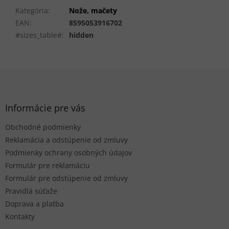
Kategória
:
Nože, mačety
EAN
:
8595053916702
#sizes_table#
:
hidden
Z
á
p
ä
Informácie pre vás
t
Obchodné podmienky
i
e
Reklamácia a odstúpenie od zmluvy
Podmienky ochrany osobných údajov
Formulár pre reklamáciu
Formulár pre odstúpenie od zmluvy
Pravidlá súťaže
Doprava a platba
Kontakty