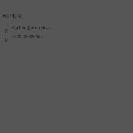
Kontakt
obchod
@
protrek.sk
+420226886364