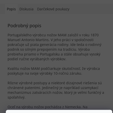
Popis
Diskusia
Darčekové poukazy
Podrobný popis
Portugalského výrobcu nožov MAM založil v roku 1870
Manuel Antonio Martins. V jeho práci v spoločnosti
pokračuje už piata generácia rodiny. Ide teda o rodinný
podnik so silným prepojením na tradíciu. Výroba
prebieha priamo v Portugalsku a stále obsahuje vysoký
podiel ručne vyrábaných výrobkov.
Kvalitu nožov MAM podčiarkuje skutočnosť, že výrobca
poskytuje na svoje výrobky 10-ročnú záruku.
Rôzne výrobné postupy a niektoré dizajnové riešenia sú
chránené patentmi. Jedinečný je napríklad uzamykací
mechanizmus zatváracích nožov, ktorý je veľmi funkčný a
spoľahlivý.
Oceľ na výrobu nožov pochádza z Nemecka. Na
dosiahnutie čo najlepších vlastností obsahuje aj prvky