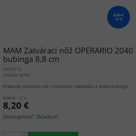
8,80 €
–6 %
MAM Zatvárací nôž OPERARIO 2040
bubinga 8,8 cm
SN00118
Značka:
MAM
Praktický zatvárací nôž s exotickou rukoväťou z dreva bubinga.
8,80 €
–6 %
8,20 €
Jednotková
Skladom
cena: