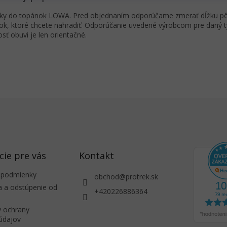
ky do topánok LOWA. Pred objednaním odporúčame zmerať dĺžku p
ok, ktoré chcete nahradiť. Odporúčanie uvedené výrobcom pre daný t
osť obuvi je len orientačné.
cie pre vás
Kontakt
 podmienky
obchod
@
protrek.sk
a a odstúpenie od
+420226886364
 ochrany
údajov