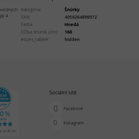
ôvodných
Kategória
:
Šnúrky
yp a
EAN
:
4056264898972
Farba
:
Hnedá
Dĺžka šnúrok (cm)
:
160
#sizes_table#
:
hidden
Sociální sítě
Facebook
Instagram