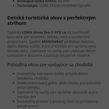
Vonkajšia výška zvršku
: 83 mm
Technológia:
GORE-TEX;MONOWRAP;DynaPU
Detská turistická obuv s perfektným
strihom
Topánky
LOWA Innox Evo II GTX Lo
sú navrhnuté
špeciálne pre anatómiu detskej nohy s vyváženými
proporciami. Systém
MONOWRAP
poskytuje stabilnú
oporu klenby a päty, ktorá je kľúčová pre správny vývoj
detskej nohy. Zapínanie na suchý zips uľahčuje deťom
samostatné obúvanie a zaisťuje bezpečné nosenie.
Pohodlná obuv pre vyvíjajúce sa chodidlá
Anatomicky tvarovaná stielka prispôsobená
detskému chodidlu
Mäkko polstrovaný golier okolo členku pre pohodlie
počas pohybu
Zapínanie na suchý zips na ľahké obúvanie aj pre
menšie deti
Dostatočný priestor v prednej časti na prirodzený
pohyb prstov