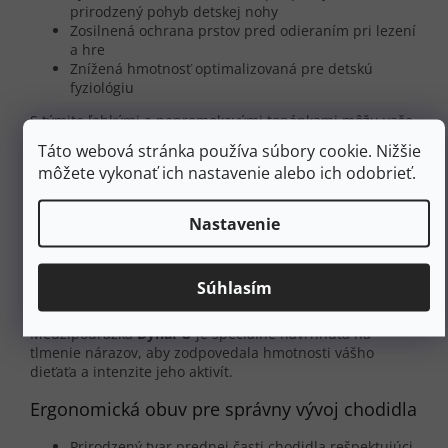
prirodzený pohyb detskej nohy
Zosilnená ochrana prstov pred odieraním pri lezení
a hre
Znížená hmotnosť optimalizovaná pre detskú
fyziológiu
S týmito ľahkými a nepremokavými topánkami môžu vaše
deti bez problémov objavovať prírodu za každého počasia
Táto webová stránka používa súbory cookie. Nižšie
a v rôznorodom teréne.
môžete vykonať ich nastavenie alebo ich odobrieť.
Zdravotné výhody detskej turistickej
obuvi
Nastavenie
Topánky
LOWA Innox Evo II GTX Lo
podporujú zdravý
vývoj chodidla vášho dieťaťa vďaka premyslenej
Súhlasím
ergonómii. Systém
MONOWRAP
poskytuje optimálnu
podporu klenby a vedenie pre prirodzený pohyb.
Medzipodrážka
DynaPU
je špeciálne navrhnutá na
tlmenie nárazov, aby zodpovedala hmotnosti vášho
dieťaťa a intenzite jeho aktivít.
Ergonomická obuv pre správny vývoj chodidla
Prirodzený tvar prednej časti chodidla rešpektujúci