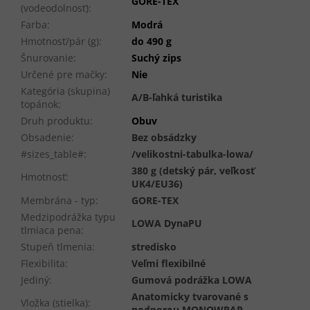
GORE-TEX
(vodeodolnosť)
:
Farba
:
Modrá
Hmotnosť/pár (g)
:
do 490 g
Šnurovanie
:
Suchý zips
Určené pre mačky
:
Nie
Kategória (skupina)
A/B-ľahká turistika
topánok
:
Druh produktu
:
Obuv
Obsadenie
:
Bez obsádzky
#sizes_table#
:
/velikostni-tabulka-lowa/
380 g (detský pár, veľkosť
Hmotnosť
:
UK4/EU36)
Membrána - typ
:
GORE-TEX
Medzipodrážka typu
LOWA DynaPU
tlmiaca pena
:
Stupeň tlmenia
:
stredisko
Flexibilita
:
Veľmi flexibilné
Jediný
:
Gumová podrážka LOWA
Anatomicky tvarované s
Vložka (stielka)
:
podporou MONOWRAP