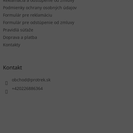
e
Reklamácia a odstúpenie od zmluvy
Podmienky ochrany osobných údajov
Formulár pre reklamáciu
Formulár pre odstúpenie od zmluvy
Pravidlá súťaže
Doprava a platba
Kontakty
Kontakt
obchod
@
protrek.sk
+420226886364