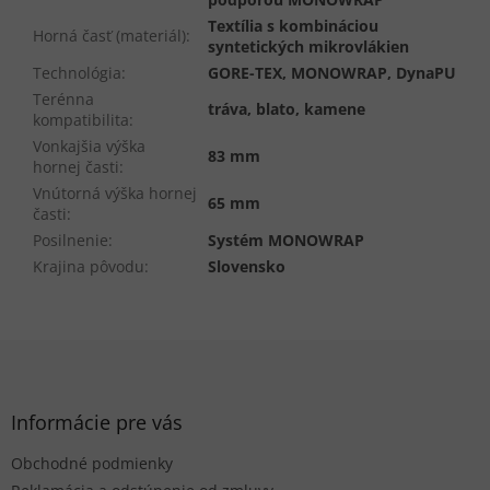
Textília s kombináciou
Horná časť (materiál)
:
syntetických mikrovlákien
Technológia
:
GORE-TEX, MONOWRAP, DynaPU
Terénna
tráva, blato, kamene
kompatibilita
:
Vonkajšia výška
83 mm
hornej časti
:
Vnútorná výška hornej
65 mm
časti
:
Posilnenie
:
Systém MONOWRAP
Krajina pôvodu
:
Slovensko
Z
á
p
ä
Informácie pre vás
t
Obchodné podmienky
i