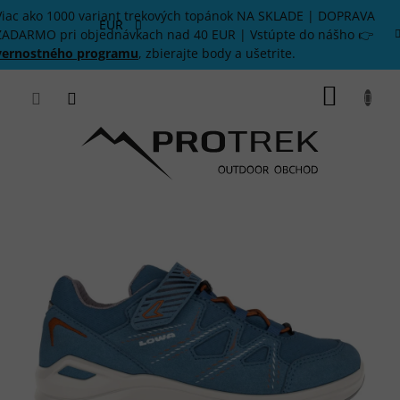
Prejsť
Viac ako 1000 variant trekových topánok NA SKLADE | DOPRAVA
na
EUR
ZADARMO pri objednávkach nad 40 EUR | Vstúpte do nášho 👉
obsah
vernostného programu
, zbierajte body a ušetrite.
NÁKU
KOŠÍK