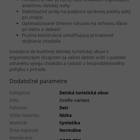
anatómiu detskej nohy
Stabilizačné prvky na podporu správnej polohy päty
pri chôdzi
Optimalizované tlmenie nárazov na ochranu kĺbov
pri behu a skákaní
Pružná konštrukcia umožňujúca prirodzené
ohýbanie chodidla
Investícia do kvalitnej detskej turistickej obuvi s
ergonomickým dizajnom sa vašim deťom vráti v podobe
zdravého vývoja chodidla a radosti z bezproblémového
pohybu v prírode.
Dodatočné parametre
Kategória
:
Detská turistická obuv
EAN
:
Zvoľte variant
Pohlavie
:
Deti
Výška topánky
:
Nízka
Materiál
:
Syntetika
Šírka topánok
:
Normálne
Membrána