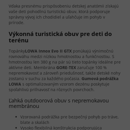
Vďaka presnému prispôsobeniu detskej anatómii získajú
vaše deti pohodlnú turistickú obuv, ktorá podporuje
správny vývoj ich chodidiel a uľahčuje im pohyb v
prírode.
Výkonná turistická obuv pre deti do
terénu
Topánky
LOWA Innox Evo II GTX
ponúkajú výnimočnú
rovnováhu medzi nízkou hmotnosťou a funkčnosťou. S
hmotnosťou len 380 g na pár sú tieto topánky ideálne pre
aktívne deti. Membrána
GORE-TEX
zaručuje 100 %
nepremokavosť a zároveň priedušnosť, takže detské nohy
zostanú v suchu za každého počasia.
Gumová podrážka
LOWA
s optimalizovaným vzorom dezénu poskytuje
spoľahlivú priľnavosť na rôznych povrchoch.
Ľahká outdoorová obuv s nepremokavou
membránou
Vzorovaná podrážka pre bezpečný pohyb po tráve,
blate a skalách
Vysoko flexibilná konštrukcia podporujúca