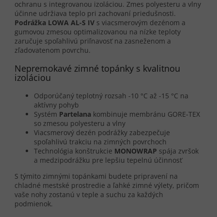
ochranu s integrovanou izoláciou. Zmes polyesteru a vlny
účinne udržiava teplo pri zachovaní priedušnosti.
Podrážka LOWA AL-S IV
s viacsmerovým dezénom a
gumovou zmesou optimalizovanou na nízke teploty
zaručuje spoľahlivú priľnavosť na zasneženom a
zľadovatenom povrchu.
Nepremokavé zimné topánky s kvalitnou
izoláciou
Odporúčaný teplotný rozsah -10 °C až -15 °C na
aktívny pohyb
Systém
Partelana
kombinuje membránu GORE-TEX
so zmesou polyesteru a vlny
Viacsmerový dezén podrážky zabezpečuje
spoľahlivú trakciu na zimných povrchoch
Technológia konštrukcie
MONOWRAP
spája zvršok
a medzipodrážku pre lepšiu tepelnú účinnosť
S týmito zimnými topánkami budete pripravení na
chladné mestské prostredie a ľahké zimné výlety, pričom
vaše nohy zostanú v teple a suchu za každých
podmienok.