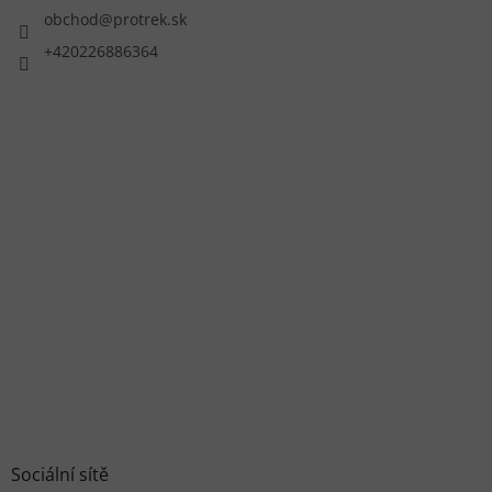
obchod
@
protrek.sk
+420226886364
Sociální sítě