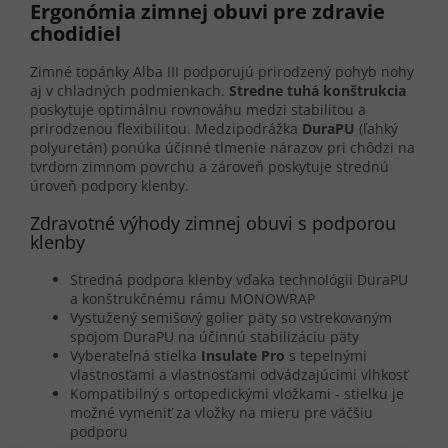
Ergonómia zimnej obuvi pre zdravie
chodidiel
Zimné topánky Alba III podporujú prirodzený pohyb nohy
aj v chladných podmienkach.
Stredne tuhá konštrukcia
poskytuje optimálnu rovnováhu medzi stabilitou a
prirodzenou flexibilitou. Medzipodrážka
DuraPU
(ľahký
polyuretán) ponúka účinné tlmenie nárazov pri chôdzi na
tvrdom zimnom povrchu a zároveň poskytuje strednú
úroveň podpory klenby.
Zdravotné výhody zimnej obuvi s podporou
klenby
Stredná podpora klenby vďaka technológii DuraPU
a konštrukčnému rámu MONOWRAP
Vystužený semišový golier päty so vstrekovaným
spojom DuraPU na účinnú stabilizáciu päty
Vyberateľná stielka
Insulate Pro
s tepelnými
vlastnosťami a vlastnosťami odvádzajúcimi vlhkosť
Kompatibilný s ortopedickými vložkami - stielku je
možné vymeniť za vložky na mieru pre väčšiu
podporu