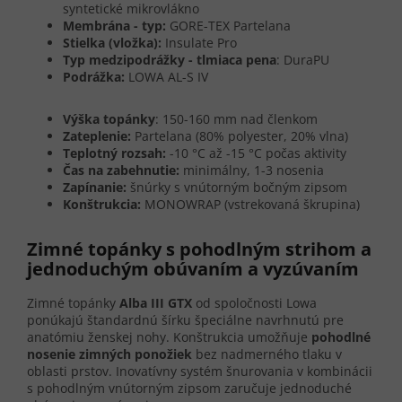
syntetické mikrovlákno
Membrána - typ:
GORE-TEX Partelana
Stielka (vložka):
Insulate Pro
Typ medzipodrážky - tlmiaca pena
: DuraPU
Podrážka:
LOWA AL-S IV
Výška topánky
: 150-160 mm nad členkom
Zateplenie:
Partelana (80% polyester, 20% vlna)
Teplotný rozsah:
-10 °C až -15 °C počas aktivity
Čas na zabehnutie:
minimálny, 1-3 nosenia
Zapínanie:
šnúrky s vnútorným bočným zipsom
Konštrukcia:
MONOWRAP (vstrekovaná škrupina)
Zimné topánky s pohodlným strihom a
jednoduchým obúvaním a vyzúvaním
Zimné topánky
Alba III GTX
od spoločnosti Lowa
ponúkajú štandardnú šírku špeciálne navrhnutú pre
anatómiu ženskej nohy. Konštrukcia umožňuje
pohodlné
nosenie zimných ponožiek
bez nadmerného tlaku v
oblasti prstov. Inovatívny systém šnurovania v kombinácii
s pohodlným vnútorným zipsom zaručuje jednoduché