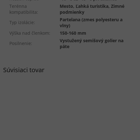
Terénna
Mesto, Ľahká turistika, Zimné
kompatibilita
:
podmienky
Partelana (zmes polyesteru a
Typ izolácie
:
vlny)
Výška nad členkom
:
150-160 mm
Vystužený semišový golier na
Posilnenie
:
päte
Súvisiaci tovar