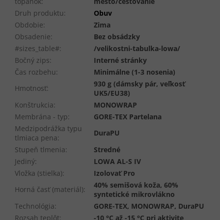
topánok
:
mesto/cestovanie
Druh produktu
:
Obuv
Obdobie
:
Zima
Obsadenie
:
Bez obsádzky
#sizes_table#
:
/velikostni-tabulka-lowa/
Bočný zips
:
Interné stránky
Čas rozbehu
:
Minimálne (1-3 nosenia)
930 g (dámsky pár, veľkosť
Hmotnosť
:
UK5/EU38)
Konštrukcia
:
MONOWRAP
Membrána - typ
:
GORE-TEX Partelana
Medzipodrážka typu
DuraPU
tlmiaca pena
:
Stupeň tlmenia
:
Stredné
Jediný
:
LOWA AL-S IV
Vložka (stielka)
:
Izolovať Pro
40% semišová koža, 60%
Horná časť (materiál)
:
syntetické mikrovlákno
Technológia
:
GORE-TEX, MONOWRAP, DuraPU
Rozsah teplôt
:
-10 °C až -15 °C pri aktivite