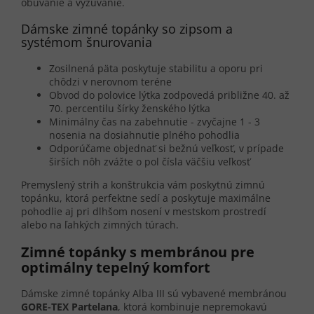
obúvanie a vyzúvanie.
Dámske zimné topánky so zipsom a
systémom šnurovania
Zosilnená päta poskytuje stabilitu a oporu pri
chôdzi v nerovnom teréne
Obvod do polovice lýtka zodpovedá približne 40. až
70. percentilu šírky ženského lýtka
Minimálny čas na zabehnutie - zvyčajne 1 - 3
nosenia na dosiahnutie plného pohodlia
Odporúčame objednať si bežnú veľkosť, v prípade
širších nôh zvážte o pol čísla väčšiu veľkosť
Premyslený strih a konštrukcia vám poskytnú zimnú
topánku, ktorá perfektne sedí a poskytuje maximálne
pohodlie aj pri dlhšom nosení v mestskom prostredí
alebo na ľahkých zimných túrach.
Zimné topánky s membránou pre
optimálny tepelný komfort
Dámske zimné topánky Alba III sú vybavené membránou
GORE-TEX Partelana
, ktorá kombinuje nepremokavú