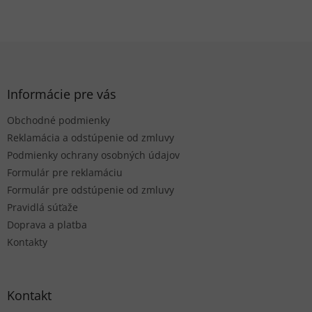
Z
á
p
ä
Informácie pre vás
t
Obchodné podmienky
i
e
Reklamácia a odstúpenie od zmluvy
Podmienky ochrany osobných údajov
Formulár pre reklamáciu
Formulár pre odstúpenie od zmluvy
Pravidlá súťaže
Doprava a platba
Kontakty
Kontakt