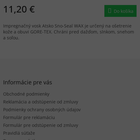
11,20 €
Do košíka
Impregnačný vosk Atsko Sno-Seal WAX je určený na ošetrenie
kože a obuvi GORE-TEX. Chráni pred dažďom, slnkom, snehom
a soľou.
Z
á
p
ä
Informácie pre vás
t
Obchodné podmienky
i
e
Reklamácia a odstúpenie od zmluvy
Podmienky ochrany osobných údajov
Formulár pre reklamáciu
Formulár pre odstúpenie od zmluvy
Pravidlá súťaže