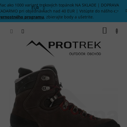
Prejsť
Viac ako 1000 variant trekových topánok NA SKLADE | DOPRAVA
na
EUR
ZADARMO pri objednávkach nad 40 EUR | Vstúpte do nášho 👉
obsah
vernostného programu
, zbierajte body a ušetrite.
NÁKU
KOŠÍK