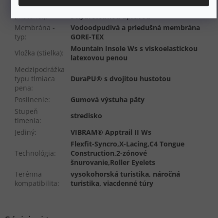
Horná časť
Koža Heinen Terracare® nubuk 2,1 mm
(materiál)
:
s hydrofóbnou úpravou
Membrána -
Vodoodpudivá a priedušná membrána
typ
:
GORE-TEX
Mountain Insole Ws s viskoelastickou
Vložka (stielka)
:
latexovou penou
Medzipodrážka
typu tlmiaca
DuraPU® s dvojitou hustotou
pena
:
Posilnenie
:
Gumová výstuha päty
Stupeň
stredisko
tlmenia
:
Jediný
:
VIBRAM® Apptrail II Ws
Flexfit-Syncro,X-Lacing,C4 Tongue
Technológia
:
Construction,2-zónové
šnurovanie,Roller Eyelets
Terénna
vysokohorská turistika, náročná
kompatibilita
:
turistika, viacdenné túry