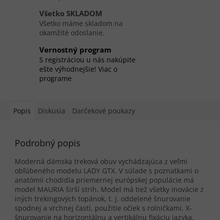
Všetko SKLADOM
Všetko máme skladom na
okamžité odoslanie.
Vernostný program
S registráciou u nás nakúpite
ešte výhodnejšie! Viac o
programe
Popis
Diskusia
Darčekové poukazy
Podrobný popis
Moderná dámska treková obuv vychádzajúca z veľmi
obľúbeného modelu LADY GTX. V súlade s poznatkami o
anatómii chodidla priemernej európskej populácie má
model MAURIA širší strih. Model má tiež všetky inovácie z
iných trekingových topánok, t. j. oddelené šnurovanie
spodnej a vrchnej časti, použitie očiek s rolničkami, X-
šnurovanie na horizontálnu a vertikálnu fixáciu jazyka,