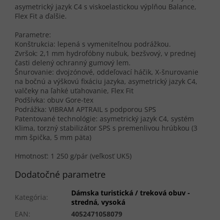
asymetrický jazyk C4 s viskoelastickou výplňou Balance,
Flex Fit a ďalšie.
Parametre:
Konštrukcia: lepená s vymeniteľnou podrážkou.
Zvršok: 2,1 mm hydrofóbny nubuk, bezšvový, v prednej
časti delený ochranný gumový lem.
Šnurovanie: dvojzónové, oddeľovací háčik, X-šnurovanie
na bočnú a výškovú fixáciu jazyka, asymetrický jazyk C4,
valčeky na ľahké uťahovanie, Flex Fit
Podšívka: obuv Gore-tex
Podrážka: VIBRAM APTRAIL s podporou SPS
Patentované technológie: asymetrický jazyk C4, systém
Klima, torzný stabilizátor SPS s premenlivou hrúbkou (3
mm špička, 5 mm päta)
Hmotnosť: 1 250 g/pár (veľkosť UK5)
Dodatočné parametre
Dámska turistická / treková obuv -
Kategória
:
stredná, vysoká
EAN
:
4052471058079