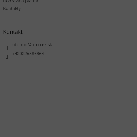
Doprava a platba
Kontakty
Kontakt
obchod
@
protrek.sk
+420226886364