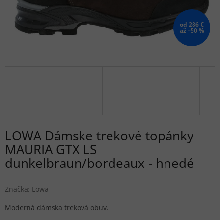
od 286 €
až –50 %
LOWA Dámske trekové topánky
MAURIA GTX LS
dunkelbraun/bordeaux - hnedé
Značka:
Lowa
Moderná dámska treková obuv.