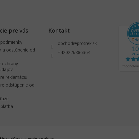
cie pre vás
Kontakt
 podmienky
obchod
@
protrek.sk
a a odstúpenie od
+420226886364
 ochrany
údajov
re reklamáciu
re odstúpenie od
úťaže
platba
Upraviť nastavenie cookies