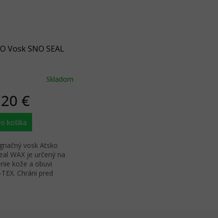
O Vosk SNO SEAL
Skladom
,20 €
o košíka
gnačný vosk Atsko
eal WAX je určený na
enie kože a obuvi
TEX. Chráni pred
m, slnkom, snehom a