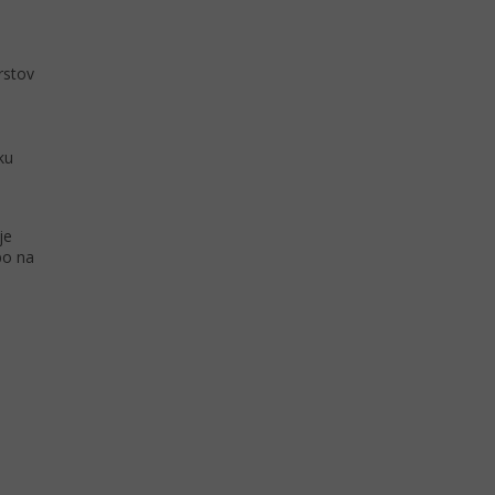
rstov
ku
je
bo na