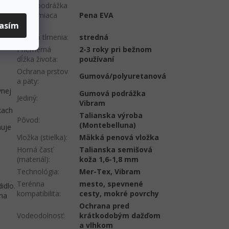
pred
Medzipodrážka
yšuje
typu tlmiaca
Pena EVA
lasím
pena
:
Stupeň tlmenia
:
stredná
Priemerná
2-3 roky pri bežnom
dĺžka života
:
používaní
Ochrana prstov
Gumová/polyuretanová
a päty
:
vnej
Gumová podrážka
Jediný
:
Vibram
kach
Talianska výroba
Pôvod
:
(Montebelluna)
nuje
Vložka (stielka)
:
Mäkká penová vložka
Horná časť
Talianska semišová
(materiál)
:
koža 1,6-1,8 mm
Technológia
:
Mer-Tex, Vibram
Terénna
mesto, spevnené
idlo.
kompatibilita
:
cesty, mokré povrchy
lna
Ochrana pred
Vodeodolnosť
:
krátkodobým dažďom
a vlhkom