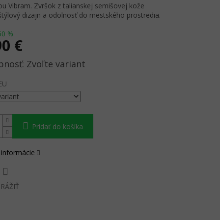
u Vibram. Zvršok z talianskej semišovej kože
týlový dizajn a odolnosť do mestského prostredia.
50 %
90 €
ová
Zvoľte variant
EU
Pridať do košíka
 informácie
RÁŽIŤ