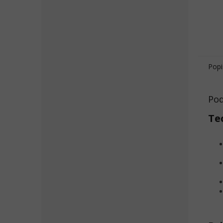
Popi
Pod
Te