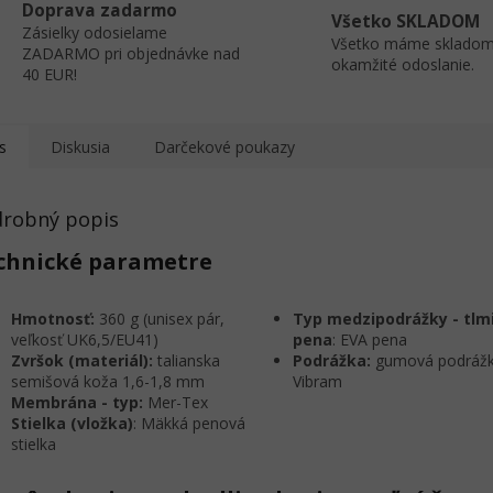
Doprava zadarmo
Všetko SKLADOM
Zásielky odosielame
Všetko máme skladom
ZADARMO pri objednávke nad
okamžité odoslanie.
40 EUR!
s
Diskusia
Darčekové poukazy
robný popis
chnické parametre
Hmotnosť:
360 g (unisex pár,
Typ medzipodrážky - tlm
veľkosť UK6,5/EU41)
pena
: EVA pena
Zvršok (materiál):
talianska
Podrážka:
gumová podráž
semišová koža 1,6-1,8 mm
Vibram
Membrána - typ:
Mer-Tex
Stielka (vložka)
: Mäkká penová
stielka