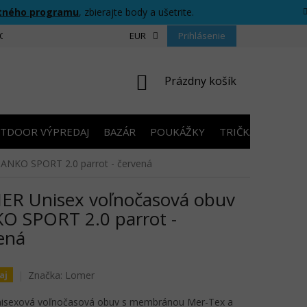
tného programu
, zbierajte body a ušetrite.
CIU
FORMULÁR PRE ODSTÚPENIE OD ZMLUVY
EUR
Prihlásenie
PRAVIDLÁ SÚŤAŽ
NÁKUPNÝ
Prázdny košík
KOŠÍK
TDOOR VÝPREDAJ
BAZÁR
POUKÁŽKY
TRIČKÁ S POTLA
ANKO SPORT 2.0 parrot - červená
R Unisex voľnočasová obuv
O SPORT 2.0 parrot -
ená
Značka:
Lomer
aj
nisexová voľnočasová obuv s membránou Mer-Tex a