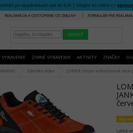
DARMO pri objednávkach nad 40 EUR | Vstúpte do nášho 👉
vernos
REKLAMÁCIA A ODSTÚPENIE OD ZMLUVY
FORMULÁR PRE REKLAMÁ
HĽADAŤ
/ VYBAVENIE
ZIMNÉ VYBAVENIE
AKTIVITY
ZNAČKY
OU
DÁMSKE
Dámska nízka
LOMER Unisex voľnočasová obuv J
LOME
JANK
červ
Výpred
Ľahká u