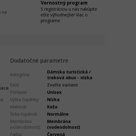
Vernostný program
S registráciou u nás nakúpite
 na
ešte výhodnejšie! Viac o
programe
Dodatočné parametre
Dámska turistická /
Kategória
:
treková obuv - nízka
EAN
:
Zvoľte variant
iaca
Pohlavie
:
Unisex
ka
Výška topánky
:
Nízka
Materiál
:
Koža
Šírka topánok
:
Normálne
Membrána
Membrána
(vodeodolnosť)
:
(vodeodolnosť)
Farba
:
Červená