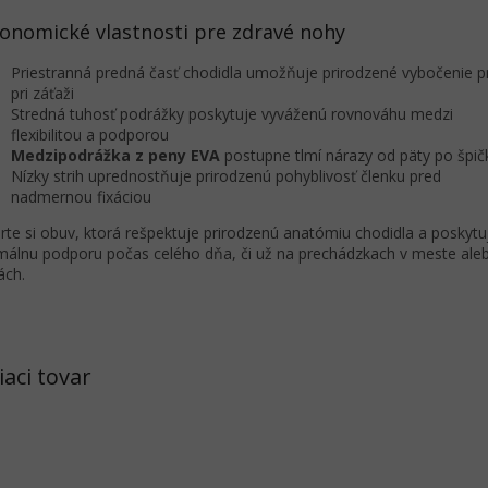
onomické vlastnosti pre zdravé nohy
Priestranná predná časť chodidla umožňuje prirodzené vybočenie p
pri záťaži
Stredná tuhosť podrážky poskytuje vyváženú rovnováhu medzi
flexibilitou a podporou
Medzipodrážka z peny EVA
postupne tlmí nárazy od päty po špič
Nízky strih uprednostňuje prirodzenú pohyblivosť členku pred
nadmernou fixáciou
rte si obuv, ktorá rešpektuje prirodzenú anatómiu chodidla a poskytu
málnu podporu počas celého dňa, či už na prechádzkach v meste ale
ách.
iaci tovar