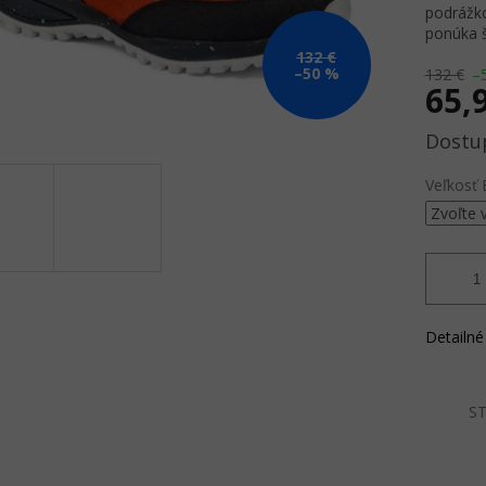
podrážko
ponúka š
132 €
–50 %
132 €
–
65,
Jednotk
cena:
Veľkosť 
Detailné
ST