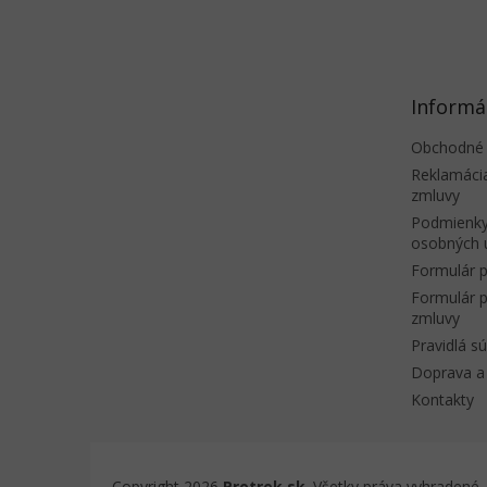
á
p
ä
t
Informá
i
e
Obchodné
Reklamáci
zmluvy
Podmienky
osobných 
Formulár p
Formulár p
zmluvy
Pravidlá s
Doprava a 
Kontakty
Copyright 2026
Protrek.sk
. Všetky práva vyhradené.