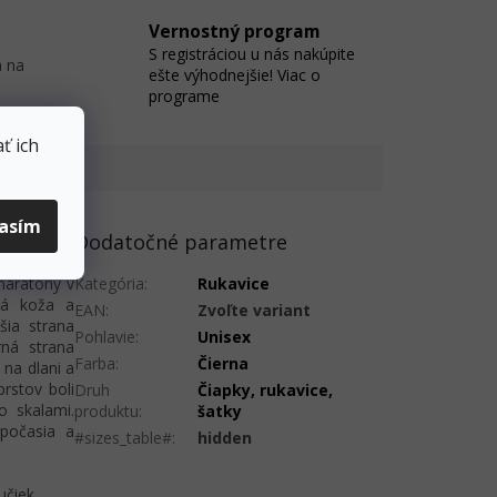
Vernostný program
S registráciou u nás nakúpite
 na
ešte výhodnejšie! Viac o
programe
ť ich
lasím
Dodatočné parametre
maratóny v
Kategória
:
Rukavice
uhá koža a
EAN
:
Zvoľte variant
šia strana
Pohlavie
:
Unisex
ná strana
Farba
:
Čierna
na dlani a
rstov boli
Druh
Čiapky, rukavice,
o skalami.
produktu
:
šatky
počasia a
#sizes_table#
:
hidden
učiek.