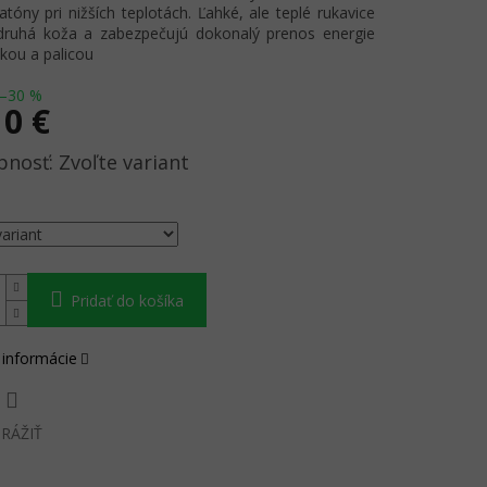
atóny pri nižších teplotách. Ľahké, ale teplé rukavice
druhá koža a zabezpečujú dokonalý prenos energie
kou a palicou
–30 %
10 €
ová
Zvoľte variant
Pridať do košíka
 informácie
RÁŽIŤ