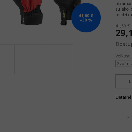
ultramar
sú ako 
medzi ru
41,60 €
–30 %
41,60 €
29,
Jednotk
cena:
Veľkosť
Detailné
ST