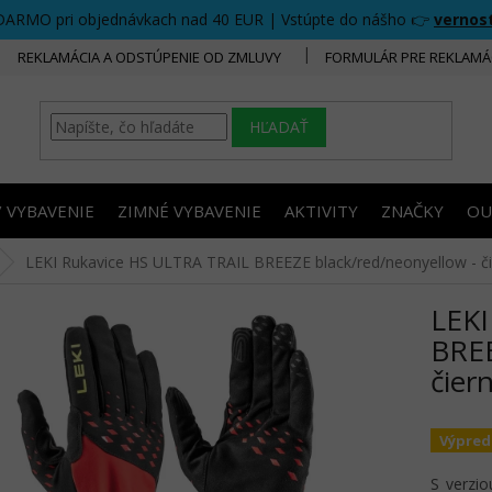
DARMO pri objednávkach nad 40 EUR | Vstúpte do nášho 👉
vernos
REKLAMÁCIA A ODSTÚPENIE OD ZMLUVY
FORMULÁR PRE REKLAMÁ
HĽADAŤ
/ VYBAVENIE
ZIMNÉ VYBAVENIE
AKTIVITY
ZNAČKY
OU
LEKI Rukavice HS ULTRA TRAIL BREEZE black/red/neonyellow - č
LEKI
BREE
čier
Výpred
S verzio