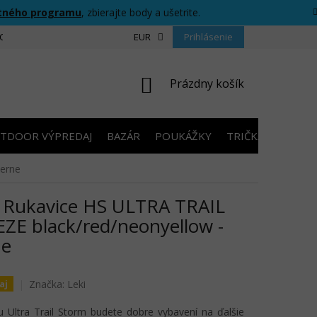
tného programu
, zbierajte body a ušetrite.
CIU
FORMULÁR PRE ODSTÚPENIE OD ZMLUVY
EUR
Prihlásenie
PRAVIDLÁ SÚŤAŽ
NÁKUPNÝ
Prázdny košík
KOŠÍK
TDOOR VÝPREDAJ
BAZÁR
POUKÁŽKY
TRIČKÁ S POTLA
ierne
 Rukavice HS ULTRA TRAIL
ZE black/red/neonyellow -
ne
Značka:
Leki
aj
u Ultra Trail Storm budete dobre vybavení na ďalšie