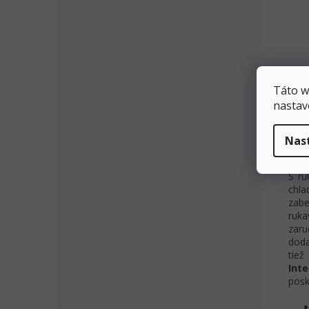
Táto w
nastav
Popi
Nas
Pod
S ru
chla
zabe
ruk
zaru
doda
tiež
Int
posk