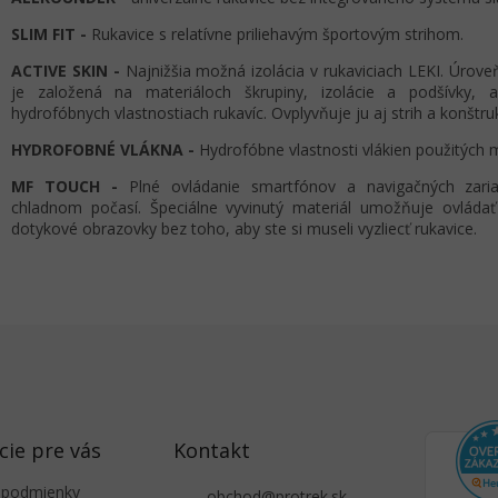
SLIM FIT -
Rukavice s relatívne priliehavým športovým strihom.
ACTIVE SKIN -
Najnižšia možná izolácia v rukaviciach LEKI. Úroveň
je založená na materiáloch škrupiny, izolácie a podšívky, 
hydrofóbnych vlastnostiach rukavíc. Ovplyvňuje ju aj strih a konštruk
HYDROFOBNÉ VLÁKNA -
Hydrofóbne vlastnosti vlákien použitých m
MF TOUCH -
Plné ovládanie smartfónov a navigačných zari
chladnom počasí. Špeciálne vyvinutý materiál umožňuje ovládať
dotykové obrazovky bez toho, aby ste si museli vyzliecť rukavice.
cie pre vás
Kontakt
 podmienky
obchod
@
protrek.sk