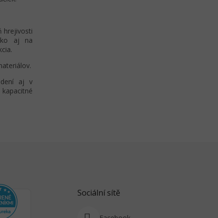
 hrejivosti
ako aj na
cia.
ateriálov.
adení aj v
 kapacitné
Sociální sítě
Facebook