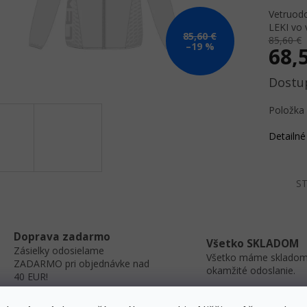
Vetruod
LEKI vo 
85,60 €
85,60 €
–19 %
68,
Jednotk
cena:
Položka
Detailné
ST
Doprava zadarmo
Všetko SKLADOM
Zásielky odosielame
Všetko máme skladom
ZADARMO pri objednávke nad
okamžité odoslanie.
40 EUR!