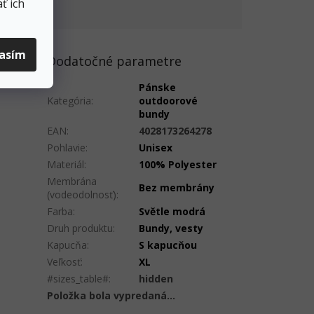
ť ich
lasím
Dodatočné parametre
Pánske
Kategória
:
outdoorové
bundy
EAN
:
4028173264278
Pohlavie
:
Unisex
Materiál
:
100% Polyester
Membrána
Bez membrány
(vodeodolnosť)
:
Farba
:
Světle modrá
Druh produktu
:
Bundy, vesty
Kapucňa
:
S kapucňou
Veľkosť
:
XL
#sizes_table#
:
hidden
Položka bola vypredaná…