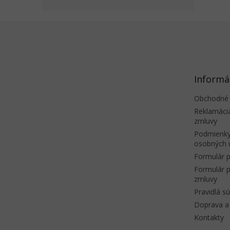
Z
á
p
ä
t
Informá
i
e
Obchodné
Reklamáci
zmluvy
Podmienky
osobných 
Formulár p
Formulár p
zmluvy
Pravidlá s
Doprava a 
Kontakty