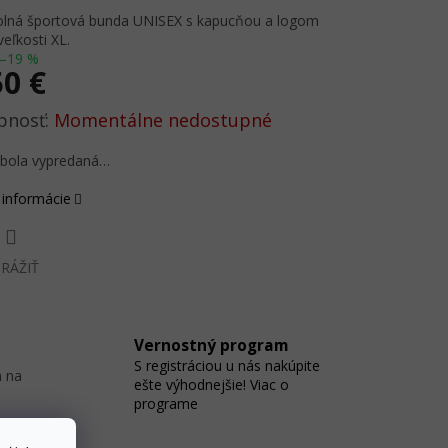
olná športová bunda UNISEX s kapucňou a logom
veľkosti XL.
–19 %
50 €
ová
Momentálne nedostupné
 bola vypredaná…
 informácie
RÁŽIŤ
Vernostný program
S registráciou u nás nakúpite
 na
ešte výhodnejšie! Viac o
programe