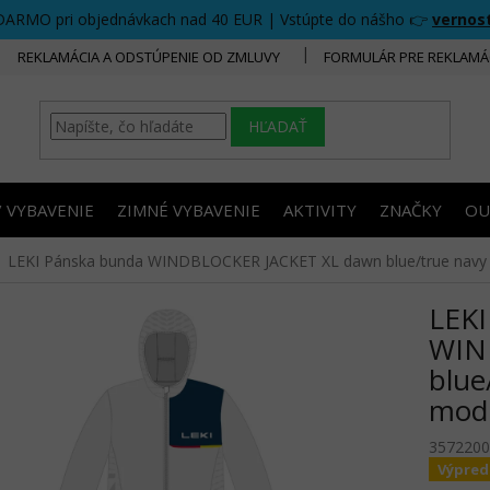
DARMO pri objednávkach nad 40 EUR | Vstúpte do nášho 👉
vernos
REKLAMÁCIA A ODSTÚPENIE OD ZMLUVY
FORMULÁR PRE REKLAMÁ
HĽADAŤ
/ VYBAVENIE
ZIMNÉ VYBAVENIE
AKTIVITY
ZNAČKY
OU
LEKI Pánska bunda WINDBLOCKER JACKET XL dawn blue/true navy b
LEKI
WIN
blue
mod
3572200
Výpred