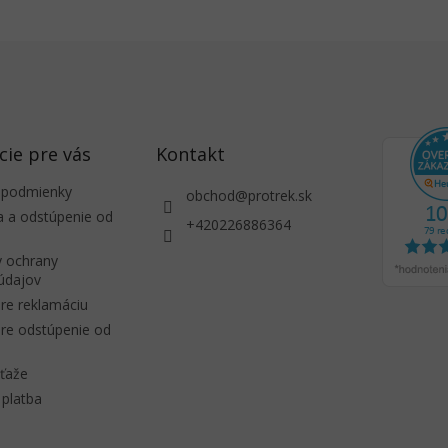
cie pre vás
Kontakt
 podmienky
obchod
@
protrek.sk
a a odstúpenie od
+420226886364
 ochrany
údajov
re reklamáciu
re odstúpenie od
úťaže
platba