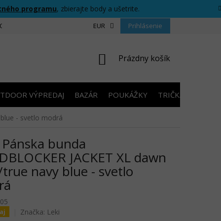
tného programu
, zbierajte body a ušetrite.
CIU
FORMULÁR PRE ODSTÚPENIE OD ZMLUVY
EUR
Prihlásenie
PRAVIDLÁ SÚŤAŽ
NÁKUPNÝ
Prázdny košík
KOŠÍK
TDOOR VÝPREDAJ
BAZÁR
POUKÁŽKY
TRIČKÁ S POTLA
lue - svetlo modrá
 Pánska bunda
DBLOCKER JACKET XL dawn
/true navy blue - svetlo
rá
05
Značka:
Leki
aj