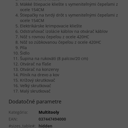
Mäkké štiepacie kliešte s vymeniteľnými čepeľami z
ocele 154CM
Štiepačky na tvrdý drôt s vymeniteľnými čepeľami z
ocele 154CM
Elektrikárske krimpovacie kliešte
Odstraňovač izolácie káblov na otvárač káblov
Nôž s rovnou čepeľou z ocele 420HC
Nôž so zúbkovanou čepeľou z ocele 420HC
Píla
Šidlo
Šupina na rukoväti (8 palcov/20 cm)
Otvárač na fľaše
Otvárač na konzervy
Pilník na drevo a kov
Krížový skrutkovač
Veľký skrutkovač
Malý skrutkovač
Dodatočné parametre
Kategória
:
Multitooly
EAN
:
037447494000
#sizes_table#
:
hidden