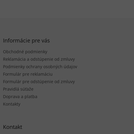
Z
á
p
ä
Informácie pre vás
t
Obchodné podmienky
i
e
Reklamácia a odstúpenie od zmluvy
Podmienky ochrany osobných údajov
Formulár pre reklamáciu
Formulár pre odstúpenie od zmluvy
Pravidlá súťaže
Doprava a platba
Kontakty
Kontakt