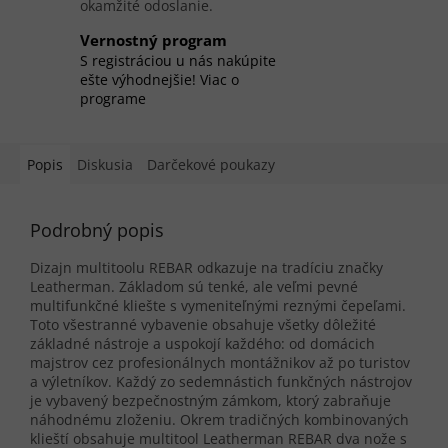
okamžité odoslanie.
Vernostný program
S registráciou u nás nakúpite
ešte výhodnejšie! Viac o
programe
Popis
Diskusia
Darčekové poukazy
Podrobný popis
Dizajn multitoolu REBAR odkazuje na tradíciu značky
Leatherman. Základom sú tenké, ale veľmi pevné
multifunkčné kliešte s vymeniteľnými reznými čepeľami.
Toto všestranné vybavenie obsahuje všetky dôležité
základné nástroje a uspokojí každého: od domácich
majstrov cez profesionálnych montážnikov až po turistov
a výletníkov. Každý zo sedemnástich funkčných nástrojov
je vybavený bezpečnostným zámkom, ktorý zabraňuje
náhodnému zloženiu. Okrem tradičných kombinovaných
klieští obsahuje multitool Leatherman REBAR dva nože s