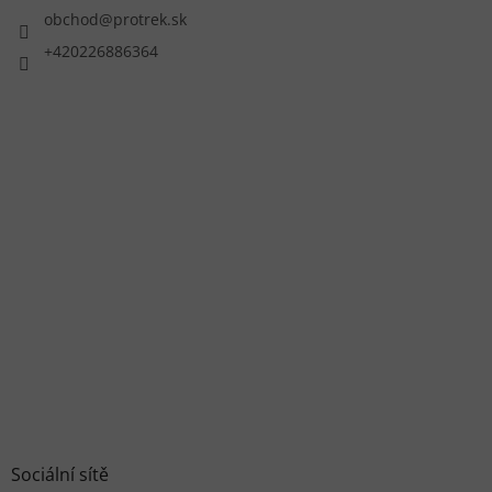
obchod
@
protrek.sk
+420226886364
Sociální sítě