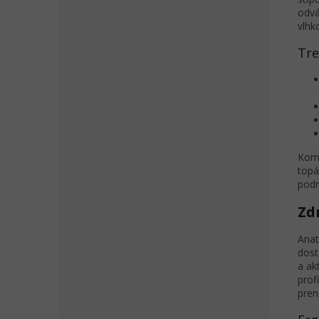
odvá
vlhk
Tre
Komb
topá
podm
Zd
Anat
dost
a ak
prof
pren