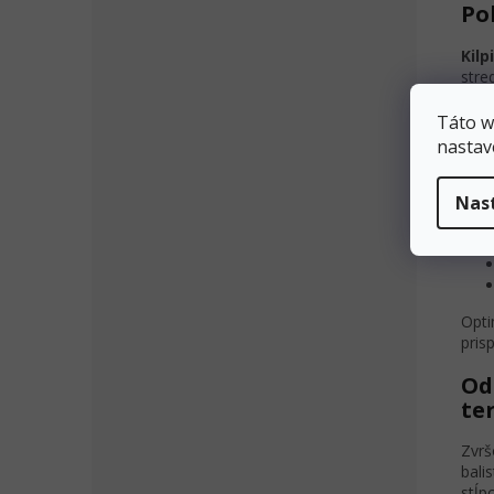
Po
Kilp
stre
chôd
a do
Táto w
nastav
Fun
Nas
Opti
pris
Od
te
Zvrš
bali
stĺp