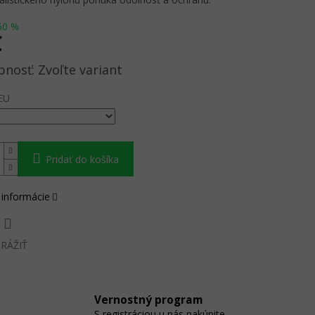
50 %
€
ová
Zvoľte variant
EU
Pridať do košíka
 informácie
RÁŽIŤ
Vernostný program
S registráciou u nás nakúpite