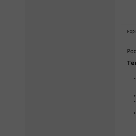
Popi
Pod
Te