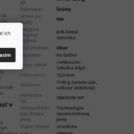
(g)
:
Šnurovanie
:
Šnúrky
ú až
Určené pre
Nie
 pri
mačky
:
 chodidiel
Kategória
A/B-ľahká
ť ich
(skupina)
turistika
topánok
:
Druh produktu
:
Obuv
tov počas
lasím
Obsadenie
:
na špičke
/velikostni-
#sizes_table#
:
s zostupu
tabulka-kilpi/
dy
Pokles (mm)
:
12,0 mm
u
1140 g (unisex pár,
Hmotnosť
:
okonale
veľkosť UK8/EU42)
u.
Membrána -
SIBERIUM WP
typ
:
sť v
Medzipodrážka
Technológia
typu tlmiaca
vysokotlakovej
pena
:
peny
 a
Stupeň tlmenia
:
stredisko
ným
Jediný
:
VIBRAM
štruktúra