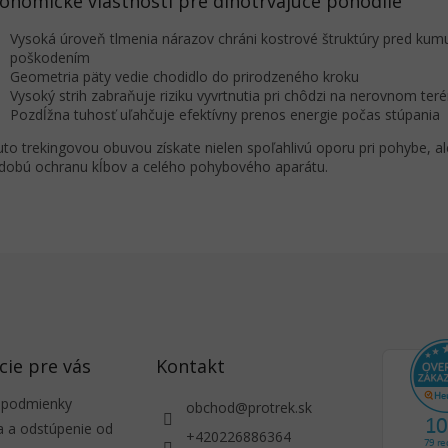
onomické vlastnosti pre dlhotrvajúce pohodlie
Vysoká úroveň tlmenia nárazov chráni kostrové štruktúry pred kum
poškodením
Geometria päty vedie chodidlo do prirodzeného kroku
Vysoký strih zabraňuje riziku vyvrtnutia pri chôdzi na nerovnom ter
Pozdĺžna tuhosť uľahčuje efektívny prenos energie počas stúpania
uto trekingovou obuvou získate nielen spoľahlivú oporu pri pohybe, al
dobú ochranu kĺbov a celého pohybového aparátu.
cie pre vás
Kontakt
 podmienky
obchod
@
protrek.sk
a a odstúpenie od
+420226886364