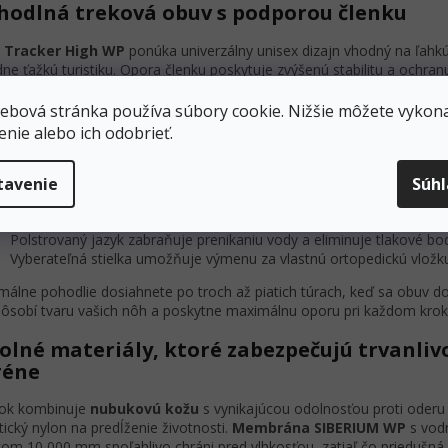
hodlná treková obuv s podporou členku
i Tracker High WP
ponúka univerzálny unisex dizajn vhodný na ľahk
dne ťažkú turistiku. Opora členku poskytuje zvýšenú stabilitu a ochranu
zi v nerovnom teréne.
Štandardná šírka
sa prispôsobí väčšine typov
stupné veľkosti od EU 36 do 46 uspokoja širokú škálu používateľov.
ebová stránka používa súbory cookie. Nižšie môžete vykona
enie alebo ich odobrieť.
kčná turistická obuv na optimálne nosenie
Priestranná predná časť chodidla umožňuje prirodzený rozkrok prs
tavenie
Súh
chôdze
Integrovaný stabilizátor päty zabraňuje nadmernému pohybu poča
Polstrovaný jazyk zabraňuje prenikaniu vody a eliminuje tlakové bo
Vyberateľná stielka umožňuje výmenu za vlastnú ortopedickú vložk
málne pohodlie dosiahnete po troch až piatich túrach, keď sa obuv d
pôsobí tvaru vašich nôh a poskytne maximálnu oporu pri každom krok
olné materiály, ktoré zabezpečujú trvanlivo
réne
ok kombinuje
nubukovú kožu
s vynikajúcou odolnosťou proti oderu
stický nylon na predĺženie životnosti.
Membrána SIBERIUM WP
s vod
com 10 000 mm spoľahlivo chráni pred vlhkosťou, zatiaľ čo priedušná 