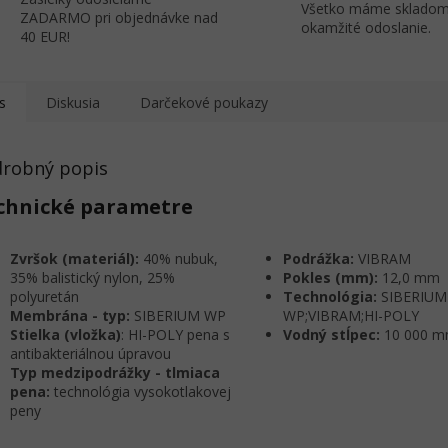
Všetko máme skladom
ZADARMO pri objednávke nad
okamžité odoslanie.
40 EUR!
s
Diskusia
Darčekové poukazy
robný popis
chnické parametre
Zvršok (materiál):
40% nubuk,
Podrážka:
VIBRAM
35% balistický nylon, 25%
Pokles (mm):
12,0 mm
polyuretán
Technológia:
SIBERIUM
Membrána - typ:
SIBERIUM WP
WP;VIBRAM;HI-POLY
Stielka (vložka)
: HI-POLY pena s
Vodný stĺpec:
10 000 
antibakteriálnou úpravou
Typ medzipodrážky - tlmiaca
pena:
technológia vysokotlakovej
peny