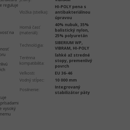
e reguluje
HI-POLY pena s
Vložka (stielka)
:
antibakteriálnou
úpravou
40% nubuk, 35%
Horná časť
balistický nylon,
vosť na
(materiál)
:
25% polyuretán
SIBERIUM WP,
Technológia
:
VIBRAM, HI-POLY
lnosť
oru
ľahké až stredné
Terénna
stopy, premenlivý
kompatibilita
:
livú
povrch
ých
Veľkosti
:
EU 36-46
Vodný stĺpec
:
10 000 mm
Integrovaný
Posilnenie
:
stabilizátor päty
tuje
 prísadami
ne vysoký
ívnemu