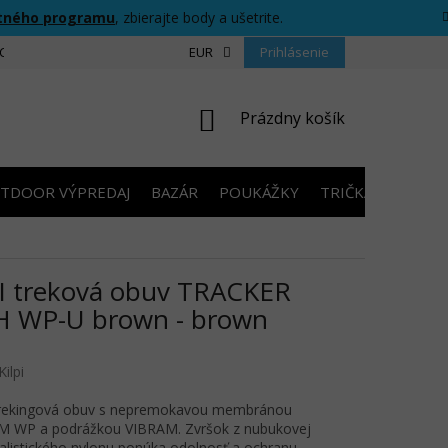
tného programu
, zbierajte body a ušetrite.
CIU
FORMULÁR PRE ODSTÚPENIE OD ZMLUVY
EUR
Prihlásenie
PRAVIDLÁ SÚŤAŽ
NÁKUPNÝ
Prázdny košík
KOŠÍK
TDOOR VÝPREDAJ
BAZÁR
POUKÁŽKY
TRIČKÁ S POTLA
I treková obuv TRACKER
 WP-U brown - brown
Kilpi
trekingová obuv s nepremokavou membránou
M WP a podrážkou VIBRAM. Zvršok z nubukovej
alistického nylonu ponúka odolnosť a ochranu.