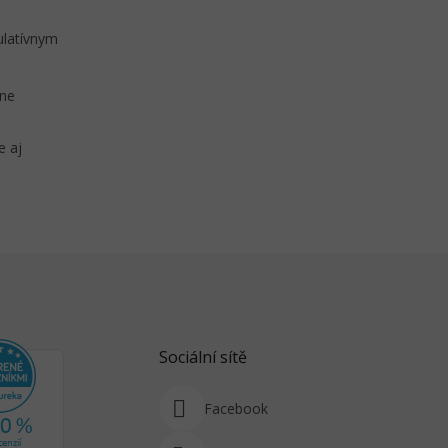
ulatívnym
éne
e aj
Sociální sítě
Facebook