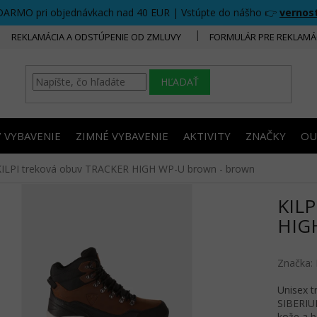
DARMO pri objednávkach nad 40 EUR | Vstúpte do nášho 👉
vernos
REKLAMÁCIA A ODSTÚPENIE OD ZMLUVY
FORMULÁR PRE REKLAMÁ
HĽADAŤ
/ VYBAVENIE
ZIMNÉ VYBAVENIE
AKTIVITY
ZNAČKY
OU
KILPI treková obuv TRACKER HIGH WP-U brown - brown
KILP
HIGH
Značka:
Unisex 
SIBERIU
kože a b