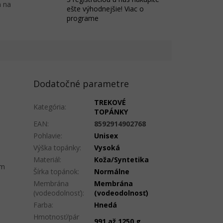
 na
ešte výhodnejšie! Viac o
programe
Dodatočné parametre
TREKOVÉ
Kategória
:
TOPÁNKY
EAN
:
8592914902768
Pohlavie
:
Unisex
Výška topánky
:
Vysoká
Materiál
:
Koža/Syntetika
mm
Šírka topánok
:
Normálne
Membrána
Membrána
(vodeodolnosť)
:
(vodeodolnosť)
Farba
:
Hnedá
Hmotnosť/pár
991 až 1250 g