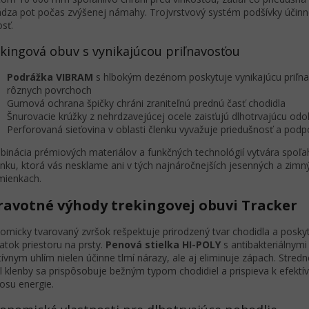
dza pot počas zvýšenej námahy. Trojvrstvový systém podšívky účinn
osť.
kingová obuv s vynikajúcou priľnavosťou
Podrážka VIBRAM
s hlbokým dezénom poskytuje vynikajúcu priľna
rôznych povrchoch
Gumová ochrana špičky chráni zraniteľnú prednú časť chodidla
Šnurovacie krúžky z nehrdzavejúcej ocele zaisťujú dlhotrvajúcu odo
Perforovaná sieťovina v oblasti členku vyvažuje priedušnosť a podp
inácia prémiových materiálov a funkčných technológií vytvára spoľah
nku, ktorá vás nesklame ani v tých najnáročnejších jesenných a zimn
ienkach.
ravotné výhody trekingovej obuvi Tracker
omicky tvarovaný zvršok rešpektuje prirodzený tvar chodidla a posky
atok priestoru na prsty.
Penová stielka HI-POLY
s antibakteriálnymi
tívnym uhlím nielen účinne tlmí nárazy, ale aj eliminuje zápach. Stred
il klenby sa prispôsobuje bežným typom chodidiel a prispieva k efekt
osu energie.