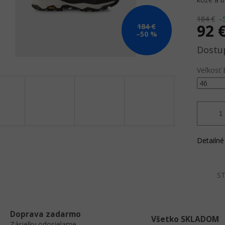
184 €
–
92 
184 €
–50 %
Jednotk
cena:
Veľkosť 
Detailné
ST
Doprava zadarmo
Všetko SKLADOM
Zásielky odosielame