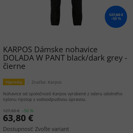
127,60 €
–50 %
KARPOS Dámske nohavice
DOLADA W PANT black/dark grey -
čierne
Značka:
Karpos
Výpredaj
Nohavice od spoločnosti Karpos vyrobené z oderu odolného
nylonu ripstop s vodoodpudivou úpravou.
127,60 €
–50 %
63,80 €
Jednotková
Zvoľte variant