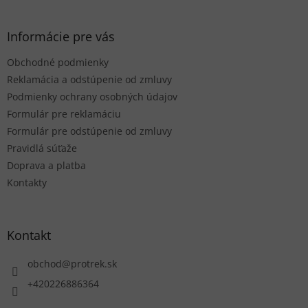
á
p
ä
Informácie pre vás
t
Obchodné podmienky
i
e
Reklamácia a odstúpenie od zmluvy
Podmienky ochrany osobných údajov
Formulár pre reklamáciu
Formulár pre odstúpenie od zmluvy
Pravidlá súťaže
Doprava a platba
Kontakty
Kontakt
obchod
@
protrek.sk
+420226886364