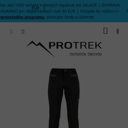
Prejsť
Viac ako 1000 variant trekových topánok NA SKLADE | DOPRAVA
na
EUR
ZADARMO pri objednávkach nad 40 EUR | Vstúpte do nášho 👉
obsah
vernostného programu
, zbierajte body a ušetrite.
NÁKU
KOŠÍK