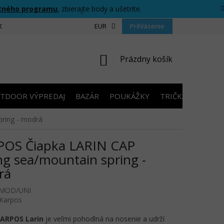
tného programu
, zbierajte body a ušetrite.
CIU
FORMULÁR PRE ODSTÚPENIE OD ZMLUVY
EUR
Prihlásenie
PRAVIDLÁ SÚŤAŽ
NÁKUPNÝ
Prázdny košík
KOŠÍK
TDOOR VÝPREDAJ
BAZÁR
POUKÁŽKY
TRIČKÁ S POTLA
ring - modrá
POS Čiapka LARIN CAP
ng sea/mountain spring -
rá
/MOD/UNI
Karpos
ARPOS Larin
je veľmi pohodlná na nosenie a udrží