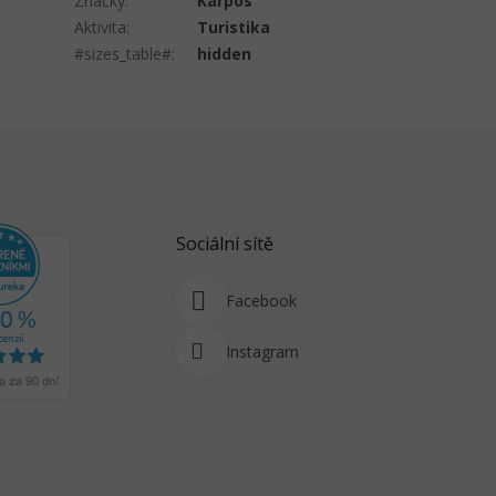
Značky
:
Karpos
Aktivita
:
Turistika
#sizes_table#
:
hidden
Sociální sítě
Facebook
Instagram