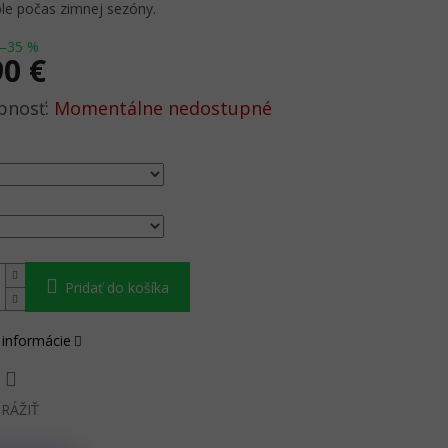
ple počas zimnej sezóny.
–35 %
90 €
ová
Momentálne nedostupné
Pridať do košíka
 informácie
RÁŽIŤ