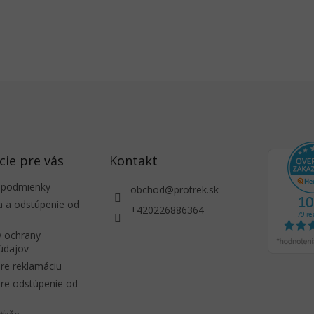
cie pre vás
Kontakt
 podmienky
obchod
@
protrek.sk
a a odstúpenie od
+420226886364
 ochrany
údajov
re reklamáciu
re odstúpenie od