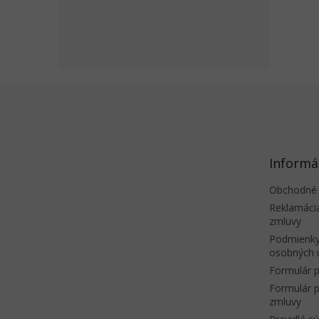
Z
á
p
ä
t
Informá
i
e
Obchodné
Reklamáci
zmluvy
Podmienky
osobných 
Formulár p
Formulár p
zmluvy