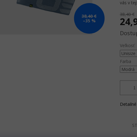
vás v te
38,40 €
38,40 €
24,
–35 %
Jednotk
cena:
Veľkosť
Farba
Detailné
ST