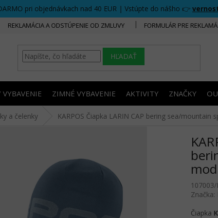
DARMO pri objednávkach nad 40 EUR | Vstúpte do nášho 👉
vernos
REKLAMÁCIA A ODSTÚPENIE OD ZMLUVY
FORMULÁR PRE REKLAMÁ
HĽADAŤ
/ VYBAVENIE
ZIMNÉ VYBAVENIE
AKTIVITY
ZNAČKY
OU
tky a čelenky
KARPOS Čiapka LARIN CAP bering sea/mountain sp
KAR
beri
mod
107003
Značka:
Čiapka
K